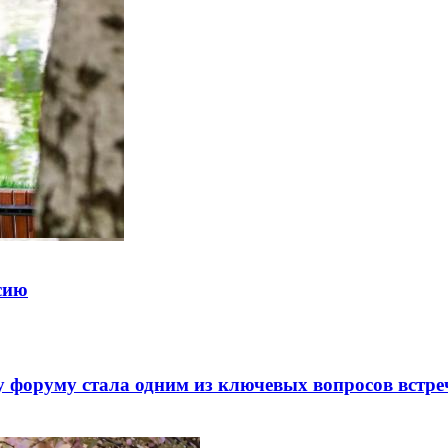
ссию
 форуму стала одним из ключевых вопросов встре