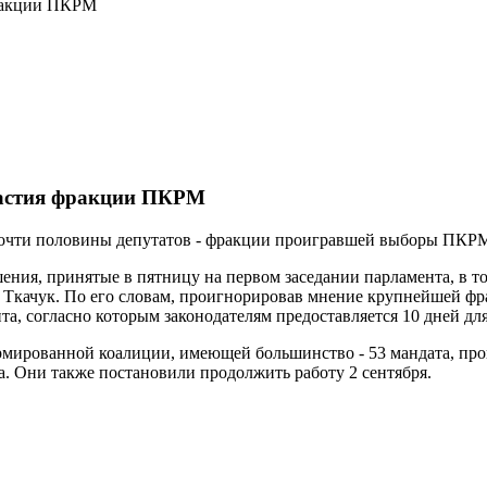
фракции ПКРМ
частия фракции ПКРМ
почти половины депутатов - фракции проигравшей выборы ПКР
ния, принятые в пятницу на первом заседании парламента, в то
к Ткачук. По его словам, проигнорировав мнение крупнейшей ф
та, согласно которым законодателям предоставляется 10 дней д
мированной коалиции, имеющей большинство - 53 мандата, про
а. Они также постановили продолжить работу 2 сентября.