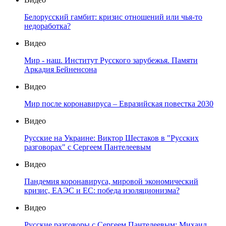
Белорусский гамбит: кризис отношений или чья-то
недоработка?
Видео
Мир - наш. Институт Русского зарубежья. Памяти
Аркадия Бейненсона
Видео
Мир после коронавируса – Евразийская повестка 2030
Видео
Русские на Украине: Виктор Шестаков в "Русских
разговорах" с Сергеем Пантелеевым
Видео
Пандемия коронавируса, мировой экономический
кризис, ЕАЭС и ЕС: победа изоляционизма?
Видео
Русские разговоры с Сергеем Пантелеевым: Михаил