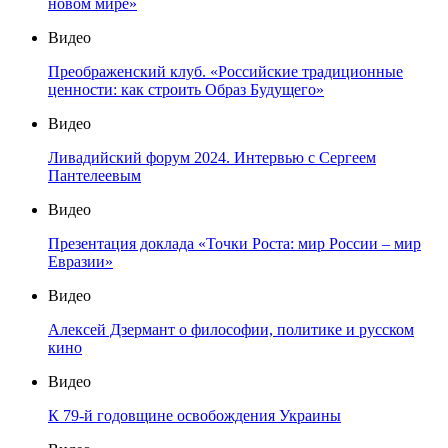
новом мире»
Видео
Преображенский клуб. «Российские традиционные
ценности: как строить Образ Будущего»
Видео
Ливадийский форум 2024. Интервью с Сергеем
Пантелеевым
Видео
Презентация доклада «Точки Роста: мир России – мир
Евразии»
Видео
Алексей Дзермант о философии, политике и русском
кино
Видео
К 79-й годовщине освобождения Украины