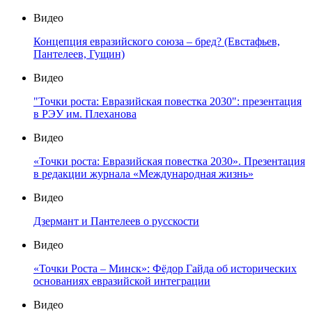
Видео
Концепция евразийского союза – бред? (Евстафьев,
Пантелеев, Гущин)
Видео
"Точки роста: Евразийская повестка 2030": презентация
в РЭУ им. Плеханова
Видео
«Точки роста: Евразийская повестка 2030». Презентация
в редакции журнала «Международная жизнь»
Видео
Дзермант и Пантелеев о русскости
Видео
«Точки Роста – Минск»: Фёдор Гайда об исторических
основаниях евразийской интеграции
Видео