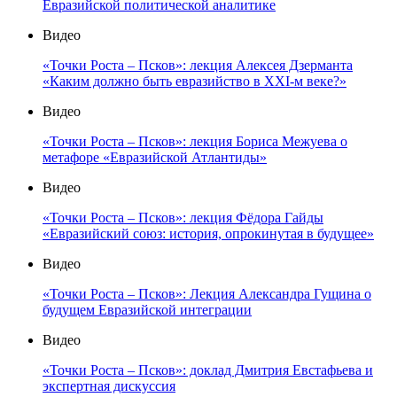
Евразийской политической аналитике
Видео
«Точки Роста – Псков»: лекция Алексея Дзерманта
«Каким должно быть евразийство в XXI-м веке?»
Видео
«Точки Роста – Псков»: лекция Бориса Межуева о
метафоре «Евразийской Атлантиды»
Видео
«Точки Роста – Псков»: лекция Фёдора Гайды
«Евразийский союз: история, опрокинутая в будущее»
Видео
«Точки Роста – Псков»: Лекция Александра Гущина о
будущем Евразийской интеграции
Видео
«Точки Роста – Псков»: доклад Дмитрия Евстафьева и
экспертная дискуссия