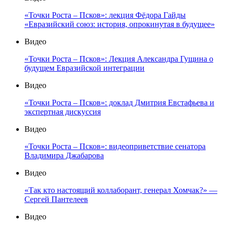
«Точки Роста – Псков»: лекция Фёдора Гайды
«Евразийский союз: история, опрокинутая в будущее»
Видео
«Точки Роста – Псков»: Лекция Александра Гущина о
будущем Евразийской интеграции
Видео
«Точки Роста – Псков»: доклад Дмитрия Евстафьева и
экспертная дискуссия
Видео
«Точки Роста – Псков»: видеоприветствие сенатора
Владимира Джабарова
Видео
«Так кто настоящий коллаборант, генерал Хомчак?» —
Сергей Пантелеев
Видео