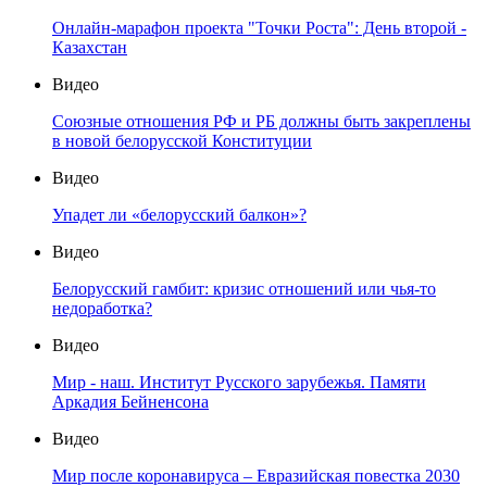
Онлайн-марафон проекта "Точки Роста": День второй -
Казахстан
Видео
Союзные отношения РФ и РБ должны быть закреплены
в новой белорусской Конституции
Видео
Упадет ли «белорусский балкон»?
Видео
Белорусский гамбит: кризис отношений или чья-то
недоработка?
Видео
Мир - наш. Институт Русского зарубежья. Памяти
Аркадия Бейненсона
Видео
Мир после коронавируса – Евразийская повестка 2030