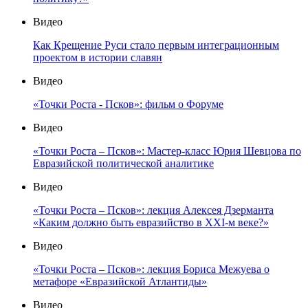
Видео
Как Крещение Руси стало первым интеграционным
проектом в истории славян
Видео
«Точки Роста - Псков»: фильм о Форуме
Видео
«Точки Роста – Псков»: Мастер-класс Юрия Шевцова по
Евразийской политической аналитике
Видео
«Точки Роста – Псков»: лекция Алексея Дзерманта
«Каким должно быть евразийство в XXI-м веке?»
Видео
«Точки Роста – Псков»: лекция Бориса Межуева о
метафоре «Евразийской Атлантиды»
Видео