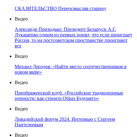
СКАЗИТЕЛЬСТВО Переосмысляя старину
Видео
Александр Приходько: Президент Беларуси А.Г.
Лукашенко одним из первых понял, что если проиграет
Россия, то на постсоветском пространстве проиграют
все
Видео
Михаил Дроздов: «Найти место соотечественников в
новом мире»
Видео
Преображенский клуб. «Российские традиционные
ценности: как строить Образ Будущего»
Видео
Ливадийский форум 2024. Интервью с Сергеем
Пантелеевым
Видео