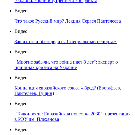
Украина: корни внутреннего конфликта
Видео
Что такое Русский мир? Лекция Сергея Пантелеева
Видео
Защитить и обезвредить. Специальный репортаж
Видео
"Многие забыли, что война идет 8 лет": эксперт о
причинах кризиса на Украине
Видео
Концепция евразийского союза – бред? (Евстафьев,
Пантелеев, Гущин)
Видео
"Точки роста: Евразийская повестка 2030": презентация
в РЭУ им. Плеханова
Видео