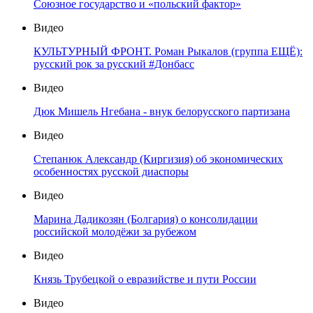
Союзное государство и «польский фактор»
Видео
КУЛЬТУРНЫЙ ФРОНТ. Роман Рыкалов (группа ЕЩЁ):
русский рок за русский #Донбасс
Видео
Дюк Мишель Нгебана - внук белорусского партизана
Видео
Степанюк Александр (Киргизия) об экономических
особенностях русской диаспоры
Видео
Марина Дадикозян (Болгария) о консолидации
российской молодёжи за рубежом
Видео
Князь Трубецкой о евразийстве и пути России
Видео