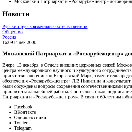
Московский Патриархат и «Росзарубежцентр» договорили
Новости
Русский-русскоязычный-соотечественник
Общество
Россия
16:09
14 дек 2006
Московский Патриархат и «Росзарубежцентр» дог
Вчера, 13 декабря, в Отделе внешних церковных связей Моско
центра международного научного и культурного сотрудничест
присутствовали епископ Егорьевский Марк, заместитель пред
обеспечения «Росзарубежцентра» Л.В.Никитина и консультант
были обсуждены вопросы сохранения соотечественниками куль
приоритеты дальнейшей работы. Состоялось также подписание
Патриархата и «Росзарубежцентром». В связи с 60-летним юби
Facebook
ВКонтакте
Одноклассники
Twitter
Telegram