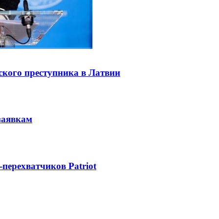
ского преступника в Латвии
заявкам
-перехватчиков Patriot