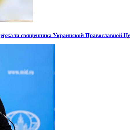
держали священника Украинской Православной Ц