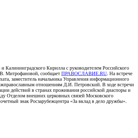
о и Калининградского Кирилла с руководителем Российского
.В. Митрофановой, сообщает
ПРАВОСЛАВИЕ.RU
. На встрече
рхата, заместитель начальника Управления информационного
ежправославным отношениям Д.И. Петровский. В ходе встречи
ации действий в странах проживания российской диаспоры и
жду Отделом внешних церковных связей Московского
очетный знак Росзарубежцентра «За вклад в дело дружбы».