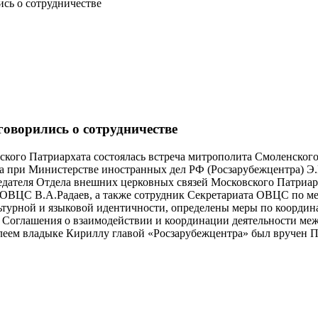
сь о сотрудничестве
оворились о сотрудничестве
вского Патриархата состоялась встреча митрополита Смоленског
ва при Министерстве иностранных дел РФ (Росзарубежцентра) Э
седателя Отдела внешних церковных связей Московского Патриа
 ОВЦС В.А.Радаев, а также сотрудник Секретариата ОВЦС по м
турной и языковой идентичности, определены меры по координ
 Соглашения о взаимодействии и координации деятельности ме
леем владыке Кириллу главой «Росзарубежцентра» был вручен П