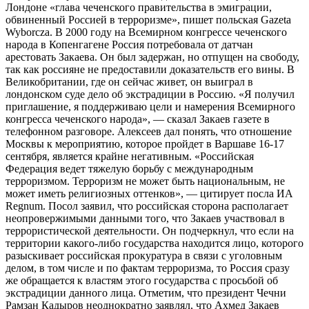
Лондоне «глава чеченского правительства в эмиграции,
обвиненный Россией в терроризме», пишет польская Gazeta
Wyborcza. В 2000 году на Всемирном конгрессе чеченского
народа в Копенгагене Россия потребовала от датчан
арестовать Закаева. Он был задержан, но отпущен на свободу,
так как россияне не предоставили доказательств его вины. В
Великобритании, где он сейчас живет, он выиграл в
лондонском суде дело об экстрадиции в Россию. «Я получил
приглашение, я поддерживаю цели и намерения Всемирного
конгресса чеченского народа», — сказал Закаев газете в
телефонном разговоре. Алексеев дал понять, что отношение
Москвы к мероприятию, которое пройдет в Варшаве 16-17
сентября, является крайне негативным. «Российская
Федерация ведет тяжелую борьбу с международным
терроризмом. Терроризм не может быть национальным, не
может иметь религиозных оттенков», — цитирует посла ИА
Regnum. Посол заявил, что российская сторона располагает
неопровержимыми данными того, что Закаев участвовал в
террористической деятельности. Он подчеркнул, что если на
территории какого-либо государства находится лицо, которого
разыскивает российская прокуратура в связи с уголовным
делом, в том числе и по фактам терроризма, то Россия сразу
же обращается к властям этого государства с просьбой об
экстрадиции данного лица. Отметим, что президент Чечни
Рамзан Кадыров неоднократно заявлял, что Ахмед Закаев