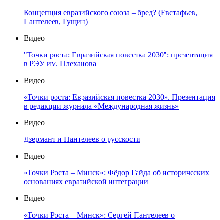
Концепция евразийского союза – бред? (Евстафьев,
Пантелеев, Гущин)
Видео
"Точки роста: Евразийская повестка 2030": презентация
в РЭУ им. Плеханова
Видео
«Точки роста: Евразийская повестка 2030». Презентация
в редакции журнала «Международная жизнь»
Видео
Дзермант и Пантелеев о русскости
Видео
«Точки Роста – Минск»: Фёдор Гайда об исторических
основаниях евразийской интеграции
Видео
«Точки Роста – Минск»: Сергей Пантелеев о