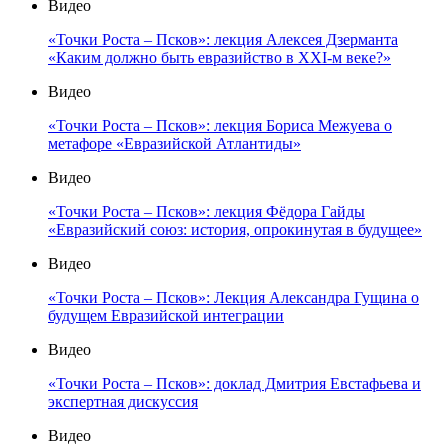
Видео
«Точки Роста – Псков»: лекция Алексея Дзерманта
«Каким должно быть евразийство в XXI-м веке?»
Видео
«Точки Роста – Псков»: лекция Бориса Межуева о
метафоре «Евразийской Атлантиды»
Видео
«Точки Роста – Псков»: лекция Фёдора Гайды
«Евразийский союз: история, опрокинутая в будущее»
Видео
«Точки Роста – Псков»: Лекция Александра Гущина о
будущем Евразийской интеграции
Видео
«Точки Роста – Псков»: доклад Дмитрия Евстафьева и
экспертная дискуссия
Видео