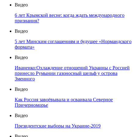
Видео
6 лет Крымской весне: когда ждать международного
признания?
Видео
5 лет Минским соглашениям и будущее «Нормандского
формата»
Видео
Иваненко:Охлаждение отношений Украины с Россией
принесло Румынии газоносный шельф у острова
Змеиного
Видео
Как Россия завоёвывала и осваивала Северное
Причерноморье
Видео
Президентские выборы на Украине-2019
Видео