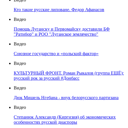
Кто такие русские липоване. Федор Афанасов
Видео
Помощь Луганску и Первомайску доставили БФ
"Ратибор" и РОО "Луганское землячество"
Видео
Союзное государство и «польский фактор»
Видео
КУЛЬТУРНЫЙ ФРОНТ. Роман Рыкалов (группа ЕЩЁ):
русский рок за русский #Донбасс
Видео
Дюк Мишель Нгебана - внук белорусского партизана
Видео
Степанюк Александр (Киргизия) об экономических
особенностях русской диаспоры