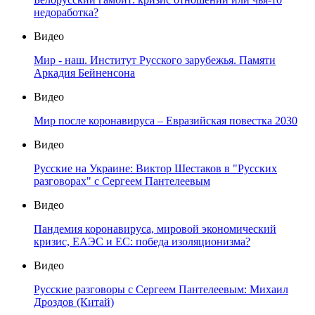
недоработка?
Видео
Мир - наш. Институт Русского зарубежья. Памяти
Аркадия Бейненсона
Видео
Мир после коронавируса – Евразийская повестка 2030
Видео
Русские на Украине: Виктор Шестаков в "Русских
разговорах" с Сергеем Пантелеевым
Видео
Пандемия коронавируса, мировой экономический
кризис, ЕАЭС и ЕС: победа изоляционизма?
Видео
Русские разговоры с Сергеем Пантелеевым: Михаил
Дроздов (Китай)