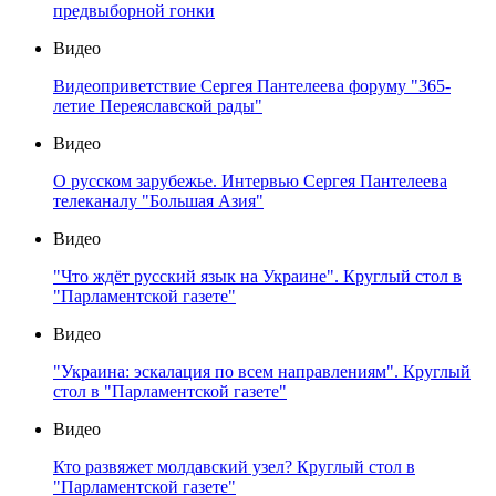
предвыборной гонки
Видео
Видеоприветствие Сергея Пантелеева форуму "365-
летие Переяславской рады"
Видео
О русском зарубежье. Интервью Сергея Пантелеева
телеканалу "Большая Азия"
Видео
"Что ждёт русский язык на Украине". Круглый стол в
"Парламентской газете"
Видео
"Украина: эскалация по всем направлениям". Круглый
стол в "Парламентской газете"
Видео
Кто развяжет молдавский узел? Круглый стол в
"Парламентской газете"