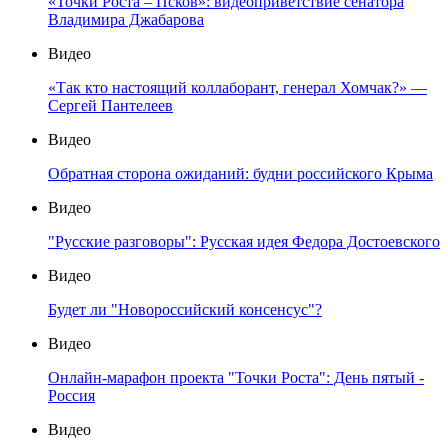
«Точки Роста – Псков»: видеоприветствие сенатора
Владимира Джабарова
Видео
«Так кто настоящий коллаборант, генерал Хомчак?» —
Сергей Пантелеев
Видео
Обратная сторона ожиданий: будни российского Крыма
Видео
"Русские разговоры": Русская идея Федора Достоевского
Видео
Будет ли "Новороссийский консенсус"?
Видео
Онлайн-марафон проекта "Точки Роста": День пятый -
Россия
Видео