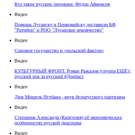
Кто такие русские липоване. Федор Афанасов
Видео
Помощь Луганску и Первомайску доставили БФ
"Ратибор" и РОО "Луганское землячество"
Видео
Союзное государство и «польский фактор»
Видео
КУЛЬТУРНЫЙ ФРОНТ. Роман Рыкалов (группа ЕЩЁ):
русский рок за русский #Донбасс
Видео
Дюк Мишель Нгебана - внук белорусского партизана
Видео
Степанюк Александр (Киргизия) об экономических
особенностях русской диаспоры
Видео