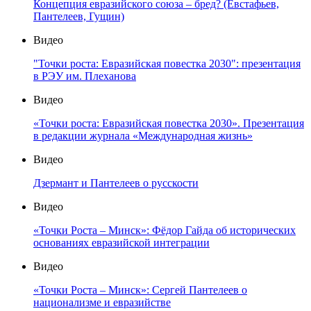
Концепция евразийского союза – бред? (Евстафьев,
Пантелеев, Гущин)
Видео
"Точки роста: Евразийская повестка 2030": презентация
в РЭУ им. Плеханова
Видео
«Точки роста: Евразийская повестка 2030». Презентация
в редакции журнала «Международная жизнь»
Видео
Дзермант и Пантелеев о русскости
Видео
«Точки Роста – Минск»: Фёдор Гайда об исторических
основаниях евразийской интеграции
Видео
«Точки Роста – Минск»: Сергей Пантелеев о
национализме и евразийстве