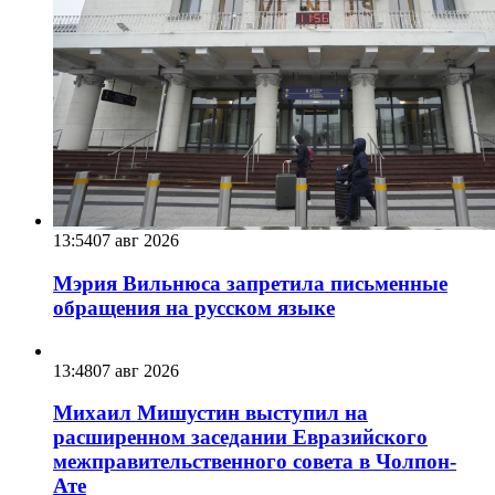
13:54
07 авг 2026
Мэрия Вильнюса запретила письменные
обращения на русском языке
13:48
07 авг 2026
Михаил Мишустин выступил на
расширенном заседании Евразийского
межправительственного совета в Чолпон-
Ате