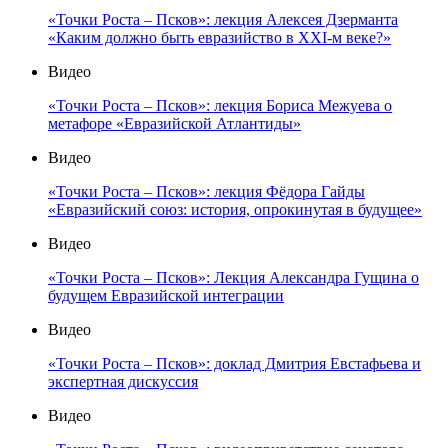
«Точки Роста – Псков»: лекция Алексея Дзерманта
«Каким должно быть евразийство в XXI-м веке?»
Видео
«Точки Роста – Псков»: лекция Бориса Межуева о
метафоре «Евразийской Атлантиды»
Видео
«Точки Роста – Псков»: лекция Фёдора Гайды
«Евразийский союз: история, опрокинутая в будущее»
Видео
«Точки Роста – Псков»: Лекция Александра Гущина о
будущем Евразийской интеграции
Видео
«Точки Роста – Псков»: доклад Дмитрия Евстафьева и
экспертная дискуссия
Видео