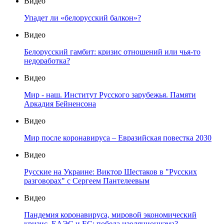
Видео
Упадет ли «белорусский балкон»?
Видео
Белорусский гамбит: кризис отношений или чья-то
недоработка?
Видео
Мир - наш. Институт Русского зарубежья. Памяти
Аркадия Бейненсона
Видео
Мир после коронавируса – Евразийская повестка 2030
Видео
Русские на Украине: Виктор Шестаков в "Русских
разговорах" с Сергеем Пантелеевым
Видео
Пандемия коронавируса, мировой экономический
кризис, ЕАЭС и ЕС: победа изоляционизма?