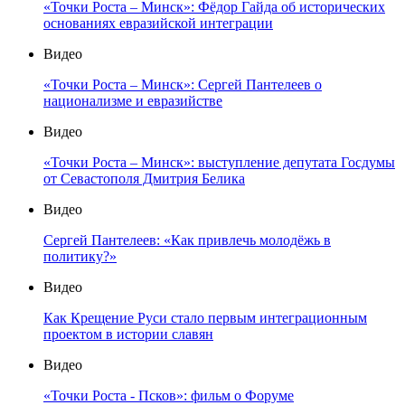
«Точки Роста – Минск»: Фёдор Гайда об исторических
основаниях евразийской интеграции
Видео
«Точки Роста – Минск»: Сергей Пантелеев о
национализме и евразийстве
Видео
«Точки Роста – Минск»: выступление депутата Госдумы
от Севастополя Дмитрия Белика
Видео
Сергей Пантелеев: «Как привлечь молодёжь в
политику?»
Видео
Как Крещение Руси стало первым интеграционным
проектом в истории славян
Видео
«Точки Роста - Псков»: фильм о Форуме