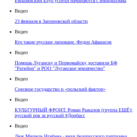
Евразийский клуб успехи начинаются с инициативы
Видео
23 февраля в Запорожской области
Видео
Кто такие русские липоване. Федор Афанасов
Видео
Помощь Луганску и Первомайску доставили БФ
"Ратибор" и РОО "Луганское землячество"
Видео
Союзное государство и «польский фактор»
Видео
КУЛЬТУРНЫЙ ФРОНТ. Роман Рыкалов (группа ЕЩЁ):
русский рок за русский #Донбасс
Видео
Дюк Мишель Нгебана - внук белорусского партизана