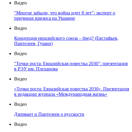
Видео
"Многие забыли, что война идет 8 лет": эксперт о
причинах кризиса на Украине
Видео
Концепция евразийского союза – бред? (Евстафьев,
Пантелеев, Гущин)
Видео
"Точки роста: Евразийская повестка 2030": презентация
в РЭУ им. Плеханова
Видео
«Точки роста: Евразийская повестка 2030». Презентация
в редакции журнала «Международная жизнь»
Видео
Дзермант и Пантелеев о русскости
Видео