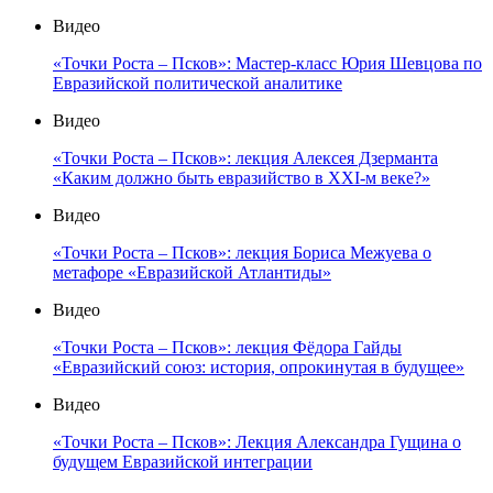
Видео
«Точки Роста – Псков»: Мастер-класс Юрия Шевцова по
Евразийской политической аналитике
Видео
«Точки Роста – Псков»: лекция Алексея Дзерманта
«Каким должно быть евразийство в XXI-м веке?»
Видео
«Точки Роста – Псков»: лекция Бориса Межуева о
метафоре «Евразийской Атлантиды»
Видео
«Точки Роста – Псков»: лекция Фёдора Гайды
«Евразийский союз: история, опрокинутая в будущее»
Видео
«Точки Роста – Псков»: Лекция Александра Гущина о
будущем Евразийской интеграции