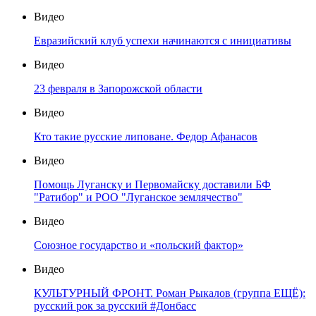
Видео
Евразийский клуб успехи начинаются с инициативы
Видео
23 февраля в Запорожской области
Видео
Кто такие русские липоване. Федор Афанасов
Видео
Помощь Луганску и Первомайску доставили БФ
"Ратибор" и РОО "Луганское землячество"
Видео
Союзное государство и «польский фактор»
Видео
КУЛЬТУРНЫЙ ФРОНТ. Роман Рыкалов (группа ЕЩЁ):
русский рок за русский #Донбасс