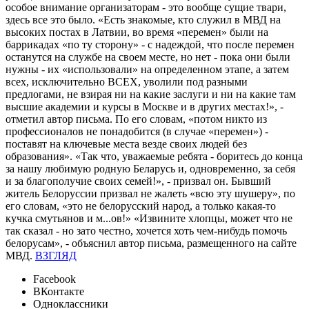
особое внимание организаторам - это вообще сущие твари,
здесь все это было. «Есть знакомые, кто служил в МВД на
высоких постах в Латвии, во время «перемен» были на
баррикадах «по ту сторону» - с надеждой, что после перемен
останутся на службе на своем месте, но нет - пока они были
нужны - их «использовали» на определенном этапе, а затем
всех, исключительно ВСЕХ, уволили под разными
предлогами, не взирая ни на какие заслуги и ни на какие там
высшие академии и курсы в Москве и в других местах!», -
отметил автор письма. По его словам, «потом никто из
профессионалов не понадобится (в случае «перемен») -
поставят на ключевые места везде своих людей без
образования». «Так что, уважаемые ребята - боритесь до конца
за нашу любимую родную Беларусь и, одновременно, за себя
и за благополучие своих семей!», - призвал он. Бывший
житель Белоруссии призвал не жалеть «всю эту шушеру», по
его словам, «это не белорусский народ, а только какая-то
кучка смутьянов и м...ов!» «Извините хлопцы, может что не
так сказал - но зато честно, хочется хоть чем-нибудь помочь
белорусам», - объяснил автор письма, размещенного на сайте
МВД.
ВЗГЛЯД
Facebook
ВКонтакте
Одноклассники