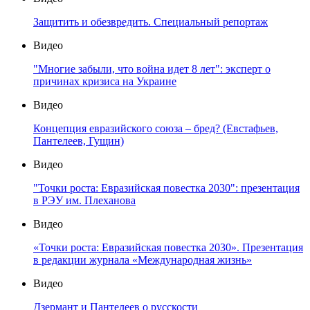
Защитить и обезвредить. Специальный репортаж
Видео
"Многие забыли, что война идет 8 лет": эксперт о
причинах кризиса на Украине
Видео
Концепция евразийского союза – бред? (Евстафьев,
Пантелеев, Гущин)
Видео
"Точки роста: Евразийская повестка 2030": презентация
в РЭУ им. Плеханова
Видео
«Точки роста: Евразийская повестка 2030». Презентация
в редакции журнала «Международная жизнь»
Видео
Дзермант и Пантелеев о русскости