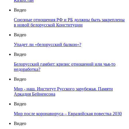
Казахстан
Видео
Союзные отношения РФ и РБ должны быть закреплены
в новой белорусской Конституции
Видео
Упадет ли «белорусский балкон»?
Видео
Белорусский гамбит: кризис отношений или чья-то
недоработка?
Видео
Мир - наш. Институт Русского зарубежья. Памяти
Аркадия Бейненсона
Видео
Мир после коронавируса – Евразийская повестка 2030
Видео