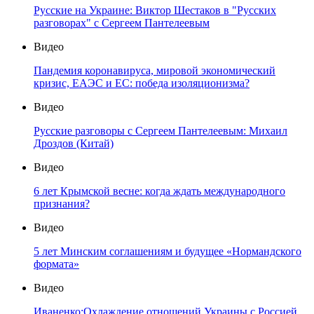
Русские на Украине: Виктор Шестаков в "Русских
разговорах" с Сергеем Пантелеевым
Видео
Пандемия коронавируса, мировой экономический
кризис, ЕАЭС и ЕС: победа изоляционизма?
Видео
Русские разговоры с Сергеем Пантелеевым: Михаил
Дроздов (Китай)
Видео
6 лет Крымской весне: когда ждать международного
признания?
Видео
5 лет Минским соглашениям и будущее «Нормандского
формата»
Видео
Иваненко:Охлаждение отношений Украины с Россией