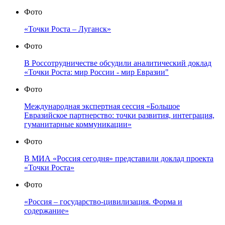
Фото
«Точки Роста – Луганск»
Фото
В Россотрудничестве обсудили аналитический доклад
«Точки Роста: мир России - мир Евразии"
Фото
Международная экспертная сессия «Большое
Евразийское партнерство: точки развития, интеграция,
гуманитарные коммуникации»
Фото
В МИА «Россия сегодня» представили доклад проекта
«Точки Роста»
Фото
«Россия – государство-цивилизация. Форма и
содержание»