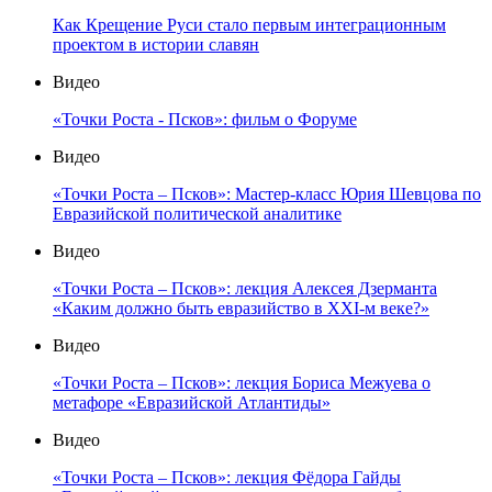
Как Крещение Руси стало первым интеграционным
проектом в истории славян
Видео
«Точки Роста - Псков»: фильм о Форуме
Видео
«Точки Роста – Псков»: Мастер-класс Юрия Шевцова по
Евразийской политической аналитике
Видео
«Точки Роста – Псков»: лекция Алексея Дзерманта
«Каким должно быть евразийство в XXI-м веке?»
Видео
«Точки Роста – Псков»: лекция Бориса Межуева о
метафоре «Евразийской Атлантиды»
Видео
«Точки Роста – Псков»: лекция Фёдора Гайды