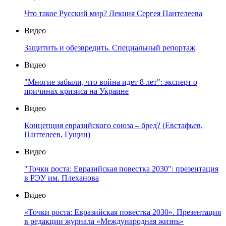
Что такое Русский мир? Лекция Сергея Пантелеева
Видео
Защитить и обезвредить. Специальный репортаж
Видео
"Многие забыли, что война идет 8 лет": эксперт о
причинах кризиса на Украине
Видео
Концепция евразийского союза – бред? (Евстафьев,
Пантелеев, Гущин)
Видео
"Точки роста: Евразийская повестка 2030": презентация
в РЭУ им. Плеханова
Видео
«Точки роста: Евразийская повестка 2030». Презентация
в редакции журнала «Международная жизнь»