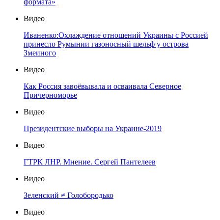
формата»
Видео
Иваненко:Охлаждение отношений Украины с Россией
принесло Румынии газоносный шельф у острова
Змеиного
Видео
Как Россия завоёвывала и осваивала Северное
Причерноморье
Видео
Президентские выборы на Украине-2019
Видео
ГТРК ЛНР. Мнение. Сергей Пантелеев
Видео
Зеленский ≠ Голобородько
Видео