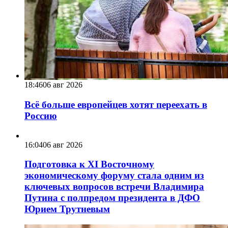
18:46
06 авг 2026
Всё больше европейцев хотят переехать в
Россию
16:04
06 авг 2026
Подготовка к XI Восточному
экономическому форуму стала одним из
ключевых вопросов встречи Владимира
Путина с полпредом президента в ДФО
Юрием Трутневым