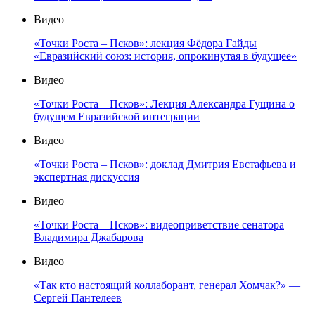
Видео
«Точки Роста – Псков»: лекция Фёдора Гайды
«Евразийский союз: история, опрокинутая в будущее»
Видео
«Точки Роста – Псков»: Лекция Александра Гущина о
будущем Евразийской интеграции
Видео
«Точки Роста – Псков»: доклад Дмитрия Евстафьева и
экспертная дискуссия
Видео
«Точки Роста – Псков»: видеоприветствие сенатора
Владимира Джабарова
Видео
«Так кто настоящий коллаборант, генерал Хомчак?» —
Сергей Пантелеев