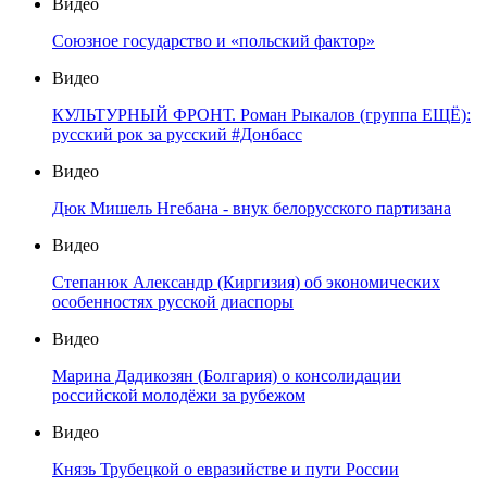
Видео
Союзное государство и «польский фактор»
Видео
КУЛЬТУРНЫЙ ФРОНТ. Роман Рыкалов (группа ЕЩЁ):
русский рок за русский #Донбасс
Видео
Дюк Мишель Нгебана - внук белорусского партизана
Видео
Степанюк Александр (Киргизия) об экономических
особенностях русской диаспоры
Видео
Марина Дадикозян (Болгария) о консолидации
российской молодёжи за рубежом
Видео
Князь Трубецкой о евразийстве и пути России