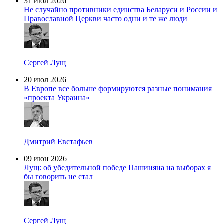
31 июл 2026
Не случайно противники единства Беларуси и России и
Православной Церкви часто одни и те же люди
Сергей Лущ
20 июл 2026
В Европе все больше формируются разные понимания
«проекта Украина»
Дмитрий Евстафьев
09 июн 2026
Лущ: об убедительной победе Пашиняна на выборах я
бы говорить не стал
Сергей Лущ