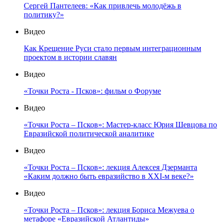
Сергей Пантелеев: «Как привлечь молодёжь в
политику?»
Видео
Как Крещение Руси стало первым интеграционным
проектом в истории славян
Видео
«Точки Роста - Псков»: фильм о Форуме
Видео
«Точки Роста – Псков»: Мастер-класс Юрия Шевцова по
Евразийской политической аналитике
Видео
«Точки Роста – Псков»: лекция Алексея Дзерманта
«Каким должно быть евразийство в XXI-м веке?»
Видео
«Точки Роста – Псков»: лекция Бориса Межуева о
метафоре «Евразийской Атлантиды»