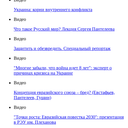
Украина: корни внутреннего конфликта
Видео
Что такое Русский мир? Лекция Сергея Пантелеева
Видео
Защитить и обезвредить. Специальный репортаж
Видео
"Многие забыли, что война идет 8 лет": эксперт о
причинах кризиса на Украине
Видео
Концепция евразийского союза – бред? (Евстафьев,
Пантелеев, Гущин)
Видео
"Точки роста: Евразийская повестка 2030": презентация
в РЭУ им. Плеханова