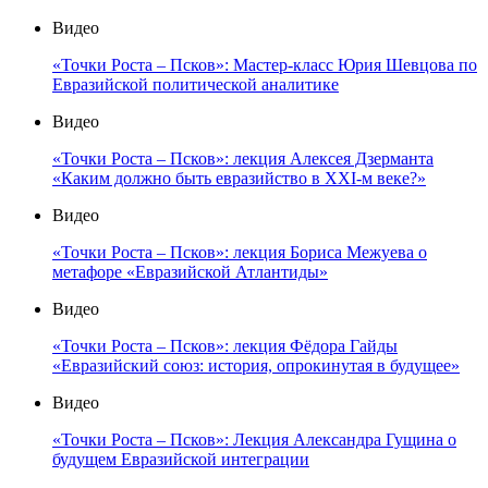
Видео
«Точки Роста – Псков»: Мастер-класс Юрия Шевцова по
Евразийской политической аналитике
Видео
«Точки Роста – Псков»: лекция Алексея Дзерманта
«Каким должно быть евразийство в XXI-м веке?»
Видео
«Точки Роста – Псков»: лекция Бориса Межуева о
метафоре «Евразийской Атлантиды»
Видео
«Точки Роста – Псков»: лекция Фёдора Гайды
«Евразийский союз: история, опрокинутая в будущее»
Видео
«Точки Роста – Псков»: Лекция Александра Гущина о
будущем Евразийской интеграции