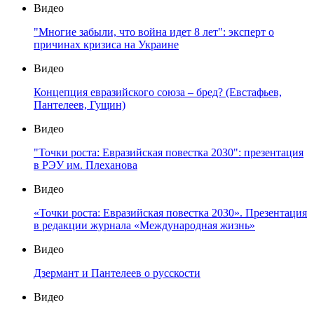
Видео
"Многие забыли, что война идет 8 лет": эксперт о
причинах кризиса на Украине
Видео
Концепция евразийского союза – бред? (Евстафьев,
Пантелеев, Гущин)
Видео
"Точки роста: Евразийская повестка 2030": презентация
в РЭУ им. Плеханова
Видео
«Точки роста: Евразийская повестка 2030». Презентация
в редакции журнала «Международная жизнь»
Видео
Дзермант и Пантелеев о русскости
Видео