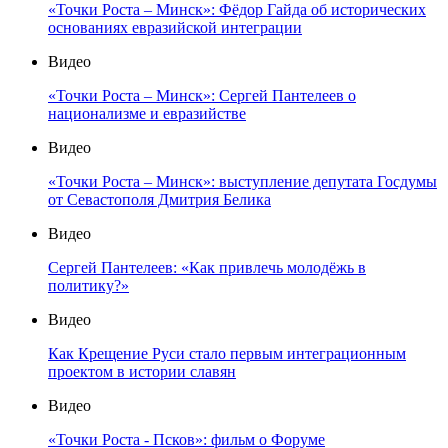
«Точки Роста – Минск»: Фёдор Гайда об исторических
основаниях евразийской интеграции
Видео
«Точки Роста – Минск»: Сергей Пантелеев о
национализме и евразийстве
Видео
«Точки Роста – Минск»: выступление депутата Госдумы
от Севастополя Дмитрия Белика
Видео
Сергей Пантелеев: «Как привлечь молодёжь в
политику?»
Видео
Как Крещение Руси стало первым интеграционным
проектом в истории славян
Видео
«Точки Роста - Псков»: фильм о Форуме