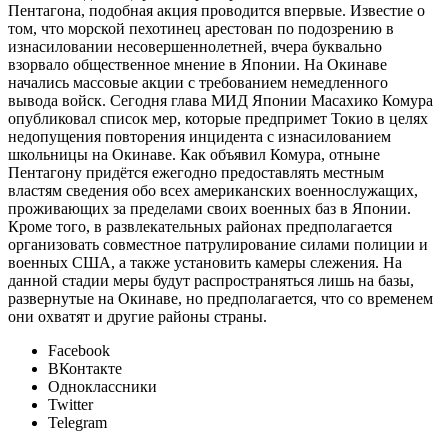
Пентагона, подобная акция проводится впервые. Известие о
том, что морской пехотинец арестован по подозрению в
изнасиловании несовершеннолетней, вчера буквально
взорвало общественное мнение в Японии. На Окинаве
начались массовые акции с требованием немедленного
вывода войск. Сегодня глава МИД Японии Масахико Комура
опубликовал список мер, которые предпримет Токио в целях
недопущения повторения инцидента с изнасилованием
школьницы на Окинаве. Как объявил Комура, отныне
Пентагону придётся ежегодно предоставлять местным
властям сведения обо всех американских военнослужащих,
проживающих за пределами своих военных баз в Японии.
Кроме того, в развлекательных районах предполагается
организовать совместное патрулирование силами полиции и
военных США, а также установить камеры слежения. На
данной стадии меры будут распространяться лишь на базы,
развернутые на Окинаве, но предполагается, что со временем
они охватят и другие районы страны.
Facebook
ВКонтакте
Одноклассники
Twitter
Telegram