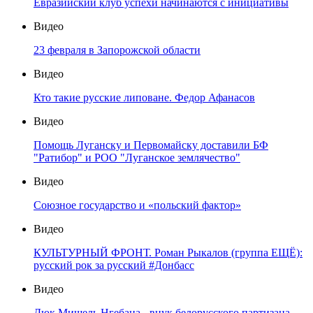
Евразийский клуб успехи начинаются с инициативы
Видео
23 февраля в Запорожской области
Видео
Кто такие русские липоване. Федор Афанасов
Видео
Помощь Луганску и Первомайску доставили БФ
"Ратибор" и РОО "Луганское землячество"
Видео
Союзное государство и «польский фактор»
Видео
КУЛЬТУРНЫЙ ФРОНТ. Роман Рыкалов (группа ЕЩЁ):
русский рок за русский #Донбасс
Видео
Дюк Мишель Нгебана - внук белорусского партизана