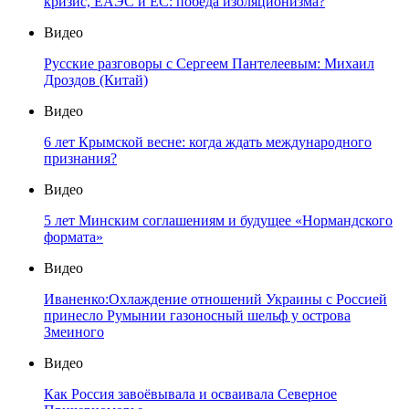
кризис, ЕАЭС и ЕС: победа изоляционизма?
Видео
Русские разговоры с Сергеем Пантелеевым: Михаил
Дроздов (Китай)
Видео
6 лет Крымской весне: когда ждать международного
признания?
Видео
5 лет Минским соглашениям и будущее «Нормандского
формата»
Видео
Иваненко:Охлаждение отношений Украины с Россией
принесло Румынии газоносный шельф у острова
Змеиного
Видео
Как Россия завоёвывала и осваивала Северное