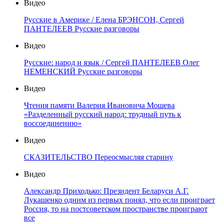
Видео
Русские в Америке / Елена БРЭНСОН, Сергей
ПАНТЕЛЕЕВ Русские разговоры
Видео
Русские: народ и язык / Сергей ПАНТЕЛЕЕВ Олег
НЕМЕНСКИЙ Русские разговоры
Видео
Чтения памяти Валерия Ивановича Мошева
«Разделенный русский народ: трудный путь к
воссоединению»
Видео
СКАЗИТЕЛЬСТВО Переосмысляя старину
Видео
Александр Приходько: Президент Беларуси А.Г.
Лукашенко одним из первых понял, что если проиграет
Россия, то на постсоветском пространстве проиграют
все