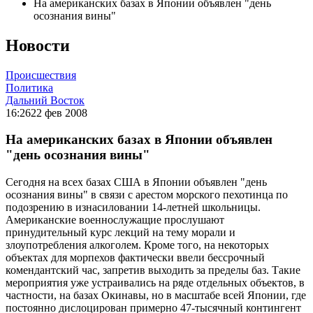
На американских базах в Японии объявлен "день
осознания вины"
Новости
Происшествия
Политика
Дальний Восток
16:26
22 фев 2008
На американских базах в Японии объявлен
"день осознания вины"
Сегодня на всех базах США в Японии объявлен "день
осознания вины" в связи с арестом морского пехотинца по
подозрению в изнасиловании 14-летней школьницы.
Американские военнослужащие прослушают
принудительный курс лекций на тему морали и
злоупотребления алкоголем. Кроме того, на некоторых
объектах для морпехов фактически ввели бессрочный
комендантский час, запретив выходить за пределы баз. Такие
мероприятия уже устраивались на ряде отдельных объектов, в
частности, на базах Окинавы, но в масштабе всей Японии, где
постоянно дислоцирован примерно 47-тысячный контингент