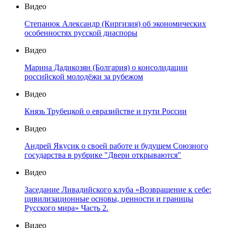
Видео
Степанюк Александр (Киргизия) об экономических
особенностях русской диаспоры
Видео
Марина Дадикозян (Болгария) о консолидации
российской молодёжи за рубежом
Видео
Князь Трубецкой о евразийстве и пути России
Видео
Андрей Якусик о своей работе и будущем Союзного
государства в рубрике "Двери открываются"
Видео
Заседание Ливадийского клуба «Возвращение к себе:
цивилизационные основы, ценности и границы
Русского мира» Часть 2.
Видео