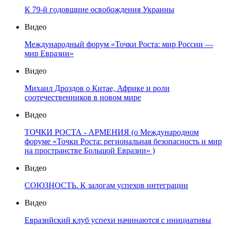
К 79-й годовщине освобождения Украины
Видео
Международный форум «Точки Роста: мир России —
мир Евразии»
Видео
Михаил Дроздов о Китае, Африке и роли
соотечественников в новом мире
Видео
ТОЧКИ РОСТА - АРМЕНИЯ (о Международном
форуме «Точки Роста: региональная безопасность и мир
на пространстве Большой Евразии» )
Видео
СОЮЗНОСТЬ. К залогам успехов интеграции
Видео
Евразийский клуб успехи начинаются с инициативы