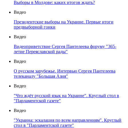
Выборы в Молдове: каких итогов ждать?
Видео
Президентские выборы на Украине. Первые итоги
предвыборной гонки
Видео
Видеоприветствие Сергея Пантелеева форуму "365-
летие Переяславской рады"
Видео
О русском зарубежье. Интервью Сергея Пантелеева
телеканалу "Большая Азия"
Видео
"Что ждёт русский язык на Украине". Круглый стол в
"Парламентской газете"
Видео
"Украина: эскалация по всем направлениям". Круглый
стол в "Парламентской газете"