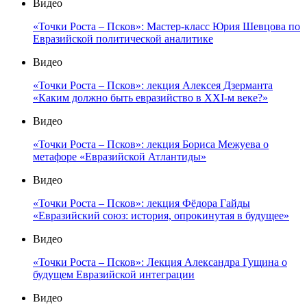
Видео
«Точки Роста – Псков»: Мастер-класс Юрия Шевцова по
Евразийской политической аналитике
Видео
«Точки Роста – Псков»: лекция Алексея Дзерманта
«Каким должно быть евразийство в XXI-м веке?»
Видео
«Точки Роста – Псков»: лекция Бориса Межуева о
метафоре «Евразийской Атлантиды»
Видео
«Точки Роста – Псков»: лекция Фёдора Гайды
«Евразийский союз: история, опрокинутая в будущее»
Видео
«Точки Роста – Псков»: Лекция Александра Гущина о
будущем Евразийской интеграции
Видео