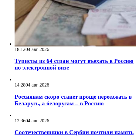
18:12
04 авг 2026
Туристы из 64 стран могут въехать в Россию
по электронной визе
14:28
04 авг 2026
Россиянам скоро станет проще переезжать в
Беларусь, а белорусам – в Россию
12:36
04 авг 2026
Соотечественники в Сербии почтили память