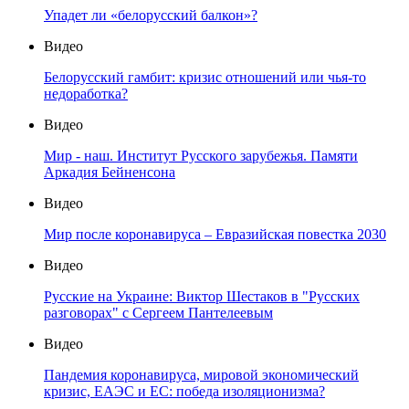
Упадет ли «белорусский балкон»?
Видео
Белорусский гамбит: кризис отношений или чья-то
недоработка?
Видео
Мир - наш. Институт Русского зарубежья. Памяти
Аркадия Бейненсона
Видео
Мир после коронавируса – Евразийская повестка 2030
Видео
Русские на Украине: Виктор Шестаков в "Русских
разговорах" с Сергеем Пантелеевым
Видео
Пандемия коронавируса, мировой экономический
кризис, ЕАЭС и ЕС: победа изоляционизма?