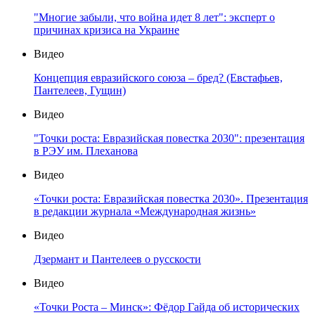
"Многие забыли, что война идет 8 лет": эксперт о
причинах кризиса на Украине
Видео
Концепция евразийского союза – бред? (Евстафьев,
Пантелеев, Гущин)
Видео
"Точки роста: Евразийская повестка 2030": презентация
в РЭУ им. Плеханова
Видео
«Точки роста: Евразийская повестка 2030». Презентация
в редакции журнала «Международная жизнь»
Видео
Дзермант и Пантелеев о русскости
Видео
«Точки Роста – Минск»: Фёдор Гайда об исторических