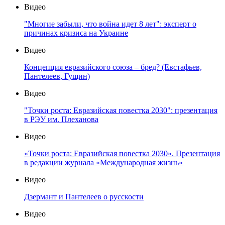
Видео
"Многие забыли, что война идет 8 лет": эксперт о
причинах кризиса на Украине
Видео
Концепция евразийского союза – бред? (Евстафьев,
Пантелеев, Гущин)
Видео
"Точки роста: Евразийская повестка 2030": презентация
в РЭУ им. Плеханова
Видео
«Точки роста: Евразийская повестка 2030». Презентация
в редакции журнала «Международная жизнь»
Видео
Дзермант и Пантелеев о русскости
Видео