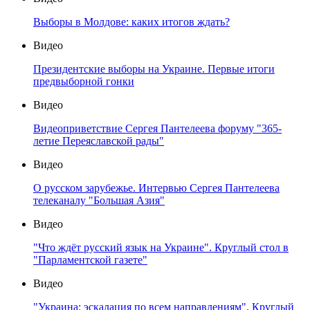
Выборы в Молдове: каких итогов ждать?
Видео
Президентские выборы на Украине. Первые итоги
предвыборной гонки
Видео
Видеоприветствие Сергея Пантелеева форуму "365-
летие Переяславской рады"
Видео
О русском зарубежье. Интервью Сергея Пантелеева
телеканалу "Большая Азия"
Видео
"Что ждёт русский язык на Украине". Круглый стол в
"Парламентской газете"
Видео
"Украина: эскалация по всем направлениям". Круглый