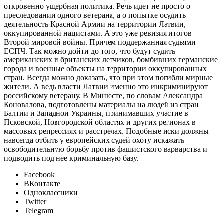
откровенно ущербная политика. Речь идет не просто о
преследовании одного ветерана, а о попытке осудить
деятельность Красной Армии на территории Латвии,
оккупированной нацистами. А это уже ревизия итогов
Второй мировой войны. Причем поддержанная судьями
ЕСПЧ. Так можно дойти до того, что будут судить
американских и британских летчиков, бомбивших германские
города и военные объекты на территории оккупированных
стран. Всегда можно доказать, что при этом погибли мирные
жители. А ведь власти Латвии именно это инкриминируют
российскому ветерану. В Минюсте, по словам Александра
Коновалова, подготовлены материалы на людей из стран
Балтии и Западной Украины, принимавших участие в
Псковской, Новгородской областях и других регионах в
массовых репрессиях и расстрелах. Подобные иски должны
навсегда отбить у европейских судей охоту искажать
освободительную борьбу против фашистского варварства и
подводить под нее криминальную базу.
Facebook
ВКонтакте
Одноклассники
Twitter
Telegram