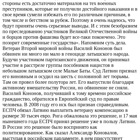
стороны есть достаточно материалов на тех военных
преступников, которые не получили достойного наказания и в
свое время сумели избежать его по различным причинам, в
том числе и бегством за рубеж. Поэтому я очень надеюсь, что
будут приняты очень серьезные выводы. И с этим безобразием
по преследованию участников Великой Отечественной войны
и борцов против фашизма будет все-таки покончено. Это
позорит современные государства». Напомним суть дела.
Ветеран Второй мировой войны Василий Кононов был
обвинен ни много ни мало в геноциде латышского народа.
Будучи участником партизанского движения, он принимал
участие в расстреле группы пособников нацистов в
небольшом латышском селе Малые Баты. Суд Латвии признал
его виновным и осудил на шесть с половиной лет тюрьмы.
Там он провел более полутора лет. Его выпустили благодаря
активному вмешательству России, но обвинение не сняли.
Василий Кононов, получивший к тому времени российское
гражданство, обратился в Европейский суд по правам
человека. В 2008 году его иск был признан справедливым.
ЕСПЧ обязал Латвию выплатить ветерану компенсацию в
размере 30 тысяч евро. Рига обжаловала это решение, и 17 мая
нынешнего года ЕСПЧ принял решение уже в пользу Латвии.
В России это решение было воспринято как
политизированное. Как сказал Александр Коновалов,
выступая в российском парламенте, в нем присутствует