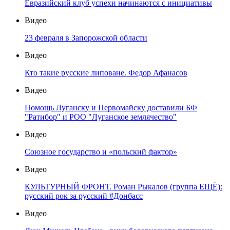
Евразийский клуб успехи начинаются с инициативы
Видео
23 февраля в Запорожской области
Видео
Кто такие русские липоване. Федор Афанасов
Видео
Помощь Луганску и Первомайску доставили БФ
"Ратибор" и РОО "Луганское землячество"
Видео
Союзное государство и «польский фактор»
Видео
КУЛЬТУРНЫЙ ФРОНТ. Роман Рыкалов (группа ЕЩЁ):
русский рок за русский #Донбасс
Видео