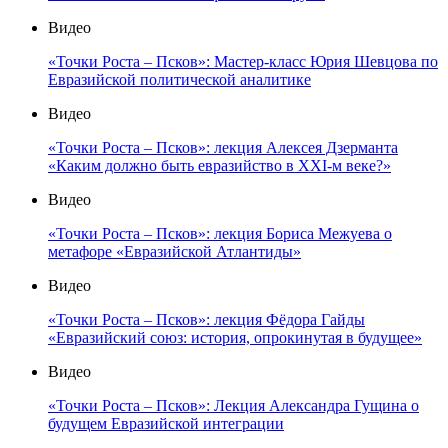
Видео
«Точки Роста – Псков»: Мастер-класс Юрия Шевцова по
Евразийской политической аналитике
Видео
«Точки Роста – Псков»: лекция Алексея Дзерманта
«Каким должно быть евразийство в XXI-м веке?»
Видео
«Точки Роста – Псков»: лекция Бориса Межуева о
метафоре «Евразийской Атлантиды»
Видео
«Точки Роста – Псков»: лекция Фёдора Гайды
«Евразийский союз: история, опрокинутая в будущее»
Видео
«Точки Роста – Псков»: Лекция Александра Гущина о
будущем Евразийской интеграции