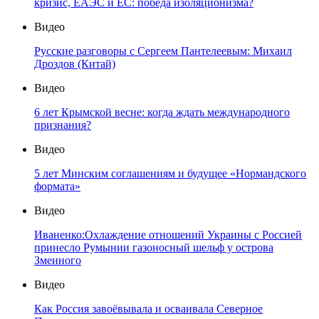
кризис, ЕАЭС и ЕС: победа изоляционизма?
Видео
Русские разговоры с Сергеем Пантелеевым: Михаил
Дроздов (Китай)
Видео
6 лет Крымской весне: когда ждать международного
признания?
Видео
5 лет Минским соглашениям и будущее «Нормандского
формата»
Видео
Иваненко:Охлаждение отношений Украины с Россией
принесло Румынии газоносный шельф у острова
Змеиного
Видео
Как Россия завоёвывала и осваивала Северное