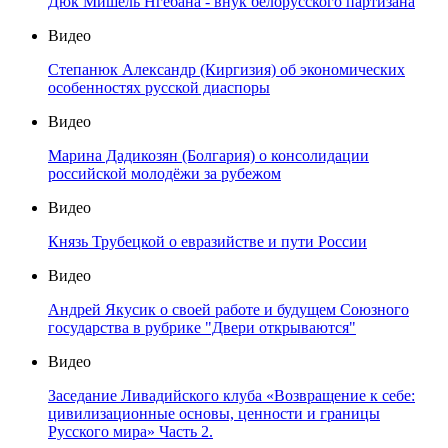
Дюк Мишель Нгебана - внук белорусского партизана
Видео
Степанюк Александр (Киргизия) об экономических
особенностях русской диаспоры
Видео
Марина Дадикозян (Болгария) о консолидации
российской молодёжи за рубежом
Видео
Князь Трубецкой о евразийстве и пути России
Видео
Андрей Якусик о своей работе и будущем Союзного
государства в рубрике "Двери открываются"
Видео
Заседание Ливадийского клуба «Возвращение к себе:
цивилизационные основы, ценности и границы
Русского мира» Часть 2.