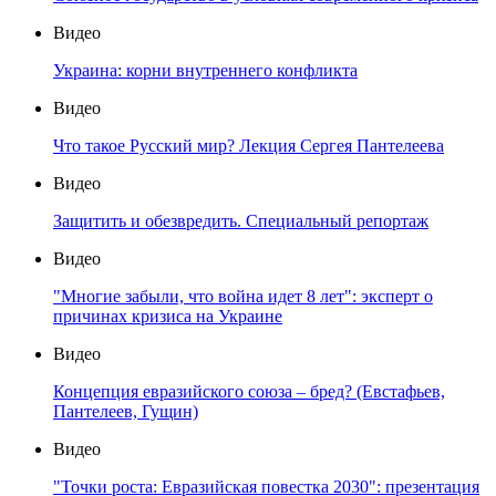
Видео
Украина: корни внутреннего конфликта
Видео
Что такое Русский мир? Лекция Сергея Пантелеева
Видео
Защитить и обезвредить. Специальный репортаж
Видео
"Многие забыли, что война идет 8 лет": эксперт о
причинах кризиса на Украине
Видео
Концепция евразийского союза – бред? (Евстафьев,
Пантелеев, Гущин)
Видео
"Точки роста: Евразийская повестка 2030": презентация