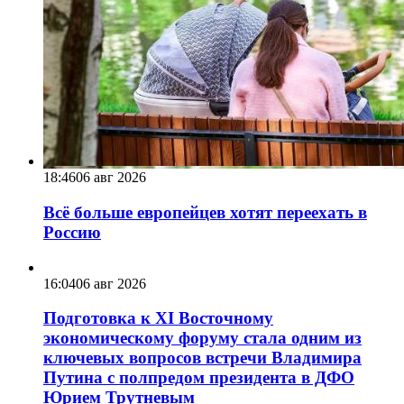
18:46
06 авг 2026
Всё больше европейцев хотят переехать в
Россию
16:04
06 авг 2026
Подготовка к XI Восточному
экономическому форуму стала одним из
ключевых вопросов встречи Владимира
Путина с полпредом президента в ДФО
Юрием Трутневым