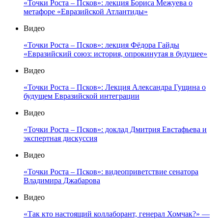
«Точки Роста – Псков»: лекция Бориса Межуева о
метафоре «Евразийской Атлантиды»
Видео
«Точки Роста – Псков»: лекция Фёдора Гайды
«Евразийский союз: история, опрокинутая в будущее»
Видео
«Точки Роста – Псков»: Лекция Александра Гущина о
будущем Евразийской интеграции
Видео
«Точки Роста – Псков»: доклад Дмитрия Евстафьева и
экспертная дискуссия
Видео
«Точки Роста – Псков»: видеоприветствие сенатора
Владимира Джабарова
Видео
«Так кто настоящий коллаборант, генерал Хомчак?» —