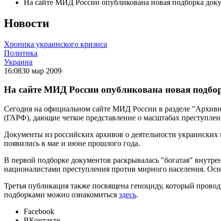
На сайте МИД России опубликована новая подборка до
Новости
Хроника украинского кризиса
Политика
Украина
16:08
30 мар 2009
На сайте МИД России опубликована новая подбо
Сегодня на официальном сайте МИД России в разделе "Архив
(ГАРФ), дающие четкое представление о масштабах преступл
Документы из российских архивов о деятельности украинских
появились в мае и июне прошлого года.
В первой подборке документов раскрывалась "богатая" внутр
националистами преступления против мирного населения. Ос
Третья публикация также посвящена геноциду, который прово
подборками можно ознакомиться
здесь
.
Facebook
ВКонтакте