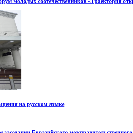
рум молодых соотечественников «Траектория отк
щения на русском языке
заседании Евразийского межправительственного 