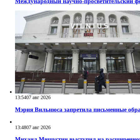
Международный научно-просветительский фо
13:54
07 авг 2026
Мэрия Вильнюса запретила письменные обра
13:48
07 авг 2026
Михаил Мишустин выступил на расширенном 