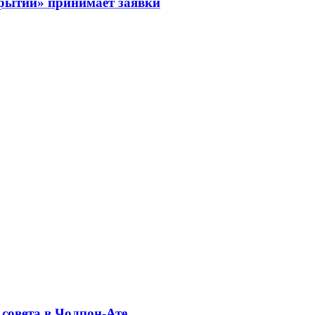
рытий» принимает заявки
совета в Чолпон-Ате