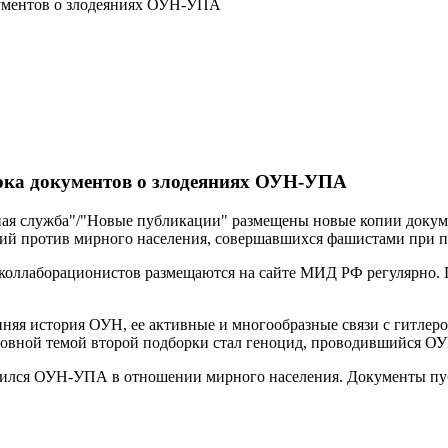
кументов о злодеяниях ОУН-УПА
рка документов о злодеяниях ОУН-УПА
ная служба"/"Новые публикации" размещены новые копии докум
ений против мирного населения, совершавшихся фашистами при
 коллаборационистов размещаются на сайте МИД РФ регулярно.
енняя история ОУН, ее активные и многообразные связи с гитл
новной темой второй подборки стал геноцид, проводившийся 
дился ОУН-УПА в отношении мирного населения. Документы пуб