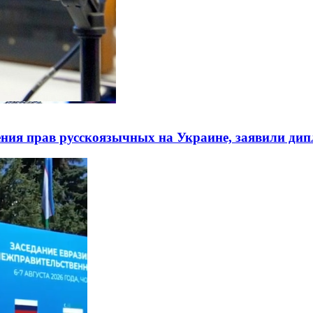
ния прав русскоязычных на Украине, заявили ди