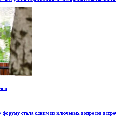
ссию
 форуму стала одним из ключевых вопросов встре