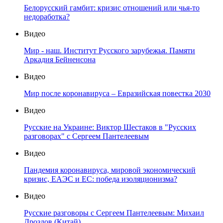
Белорусский гамбит: кризис отношений или чья-то
недоработка?
Видео
Мир - наш. Институт Русского зарубежья. Памяти
Аркадия Бейненсона
Видео
Мир после коронавируса – Евразийская повестка 2030
Видео
Русские на Украине: Виктор Шестаков в "Русских
разговорах" с Сергеем Пантелеевым
Видео
Пандемия коронавируса, мировой экономический
кризис, ЕАЭС и ЕС: победа изоляционизма?
Видео
Русские разговоры с Сергеем Пантелеевым: Михаил
Дроздов (Китай)