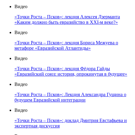
Видео
«Точки Роста – Псков»: лекция Алексея Дзерманта
«Каким должно быть евразийство в XXI-м веке?»
Видео
«Точки Роста – Псков»: лекция Бориса Межуева о
метафоре «Евразийской Атлантиды»
Видео
«Точки Роста – Псков»: лекция Фёдора Гайды
«Евразийский союз: история, опрокинутая в будущее»
Видео
«Точки Роста – Псков»: Лекция Александра Гущина о
будущем Евразийской интеграции
Видео
«Точки Роста – Псков»: доклад Дмитрия Евстафьева и
экспертная дискуссия