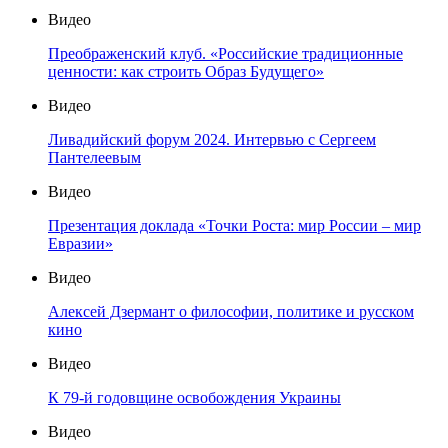
Видео
Преображенский клуб. «Российские традиционные
ценности: как строить Образ Будущего»
Видео
Ливадийский форум 2024. Интервью с Сергеем
Пантелеевым
Видео
Презентация доклада «Точки Роста: мир России – мир
Евразии»
Видео
Алексей Дзермант о философии, политике и русском
кино
Видео
К 79-й годовщине освобождения Украины
Видео