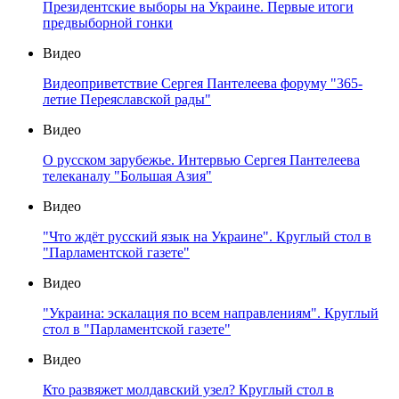
Президентские выборы на Украине. Первые итоги
предвыборной гонки
Видео
Видеоприветствие Сергея Пантелеева форуму "365-
летие Переяславской рады"
Видео
О русском зарубежье. Интервью Сергея Пантелеева
телеканалу "Большая Азия"
Видео
"Что ждёт русский язык на Украине". Круглый стол в
"Парламентской газете"
Видео
"Украина: эскалация по всем направлениям". Круглый
стол в "Парламентской газете"
Видео
Кто развяжет молдавский узел? Круглый стол в