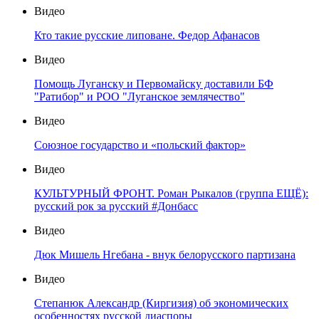
Видео
Кто такие русские липоване. Федор Афанасов
Видео
Помощь Луганску и Первомайску доставили БФ
"Ратибор" и РОО "Луганское землячество"
Видео
Союзное государство и «польский фактор»
Видео
КУЛЬТУРНЫЙ ФРОНТ. Роман Рыкалов (группа ЕЩЁ):
русский рок за русский #Донбасс
Видео
Дюк Мишель Нгебана - внук белорусского партизана
Видео
Степанюк Александр (Киргизия) об экономических
особенностях русской диаспоры