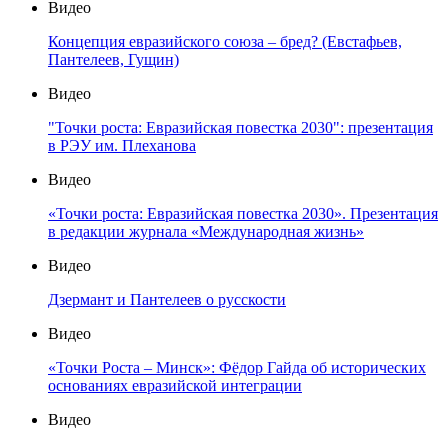
Видео
Концепция евразийского союза – бред? (Евстафьев,
Пантелеев, Гущин)
Видео
"Точки роста: Евразийская повестка 2030": презентация
в РЭУ им. Плеханова
Видео
«Точки роста: Евразийская повестка 2030». Презентация
в редакции журнала «Международная жизнь»
Видео
Дзермант и Пантелеев о русскости
Видео
«Точки Роста – Минск»: Фёдор Гайда об исторических
основаниях евразийской интеграции
Видео