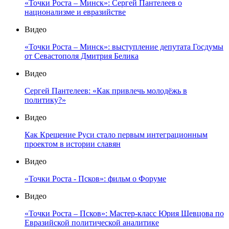
«Точки Роста – Минск»: Сергей Пантелеев о
национализме и евразийстве
Видео
«Точки Роста – Минск»: выступление депутата Госдумы
от Севастополя Дмитрия Белика
Видео
Сергей Пантелеев: «Как привлечь молодёжь в
политику?»
Видео
Как Крещение Руси стало первым интеграционным
проектом в истории славян
Видео
«Точки Роста - Псков»: фильм о Форуме
Видео
«Точки Роста – Псков»: Мастер-класс Юрия Шевцова по
Евразийской политической аналитике