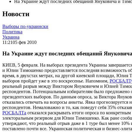
На Украине ждут последних обещаний Януковича и Тим
Новости
Выборы по-украински
Политика
Украина
11:21
05 фев 2010
На Украине ждут последних обещаний Янукович
КИЕВ, 5 февраля. На выборах президента Украины завершается
и Юлии Тимошенко предоставляется последняя возможность обр
время, в двухстах метрах, на другой киевской площади, Юлия 
выборов пройдет уже в это воскресенье. Напомним,
РОСБАЛТ
реальный разрыв между Виктором Януковичем и Юлией Тимошен
респондентов. Потенциальным избирателям было предложено отв
президентских выборов. По данным опроса, за Виктора Януко
отказались отвечать на вопросы анкеты. Явка прогнозируется
респондентов. Немаловажно и то, как поведут себя 35% отказа
РОСБАЛТа
отказался раскрывать итоги опроса по конкретным 
электоральным резервом для Юлии Тимошенко. Как ране сообщ
утверждают, что реальный отрыв даже в 1 туре был менее 10%
поставлено почти все. Украинская политическая и бизнес-элит