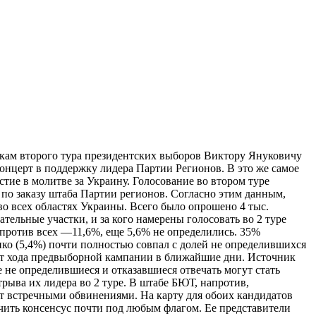
икам второго тура президентских выборов Виктору Януковичу
онцерт в поддержку лидера Партии Регионов. В это же самое
тие в молитве за Украину. Голосование во втором туре
 по заказу штаба Партии регионов. Согласно этим данным,
 всех областях Украины. Всего было опрошено 4 тыс.
ельные участки, и за кого намерены голосовать во 2 туре
против всех —11,6%, еще 5,6% не определились. 35%
нко (5,4%) почти полностью совпал с долей не определившихся
и от хода предвыборной кампании в ближайшие дни. Источник
е не определившиеся и отказавшиеся отвечать могут стать
ыва их лидера во 2 туре. В штабе БЮТ, напротив,
т встречными обвинениями. На карту для обоих кандидатов
ючить консенсус почти под любым флагом. Ее представители