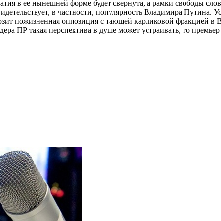
ратия в ее нынешней форме будет свернута, а рамки свободы сл
свидетельствует, в частности, популярность Владимира Путина. 
озит пожизненная оппозиция с тающей карликовой фракцией в В
ра ПР такая перспектива в душе может устраивать, то премьер б