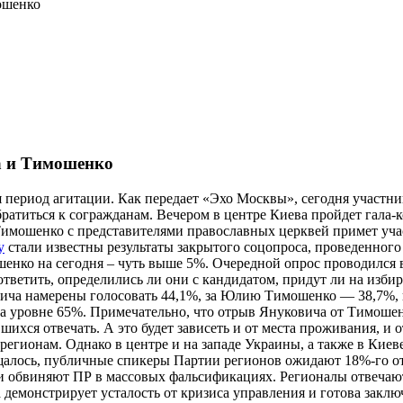
ошенко
а и Тимошенко
 период агитации. Как передает «Эхо Москвы», сегодня участн
атиться к согражданам. Вечером в центре Киева пройдет гала-к
Тимошенко с представителями православных церквей примет учас
у
стали известны результаты закрытого соцопроса, проведенного
ко на сегодня – чуть выше 5%. Очередной опрос проводился во
етить, определились ли они с кандидатом, придут ли на избират
вича намерены голосовать 44,1%, за Юлию Тимошенко — 38,7%, 
 на уровне 65%. Примечательно, что отрыв Януковича от Тимоше
вшихся отвечать. А это будет зависеть и от места проживания, 
регионам. Однако в центре и на западе Украины, а также в Киев
алось, публичные спикеры Партии регионов ожидают 18%-го отр
 и обвиняют ПР в массовых фальсификациях. Регионалы отвечаю
а демонстрирует усталость от кризиса управления и готова закл