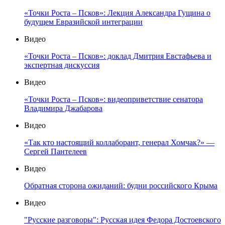
«Точки Роста – Псков»: Лекция Александра Гущина о
будущем Евразийской интеграции
Видео
«Точки Роста – Псков»: доклад Дмитрия Евстафьева и
экспертная дискуссия
Видео
«Точки Роста – Псков»: видеоприветствие сенатора
Владимира Джабарова
Видео
«Так кто настоящий коллаборант, генерал Хомчак?» —
Сергей Пантелеев
Видео
Обратная сторона ожиданий: будни российского Крыма
Видео
"Русские разговоры": Русская идея Федора Достоевского