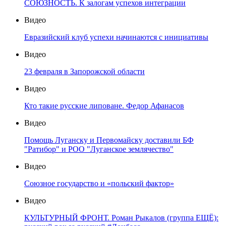
СОЮЗНОСТЬ. К залогам успехов интеграции
Видео
Евразийский клуб успехи начинаются с инициативы
Видео
23 февраля в Запорожской области
Видео
Кто такие русские липоване. Федор Афанасов
Видео
Помощь Луганску и Первомайску доставили БФ
"Ратибор" и РОО "Луганское землячество"
Видео
Союзное государство и «польский фактор»
Видео
КУЛЬТУРНЫЙ ФРОНТ. Роман Рыкалов (группа ЕЩЁ):