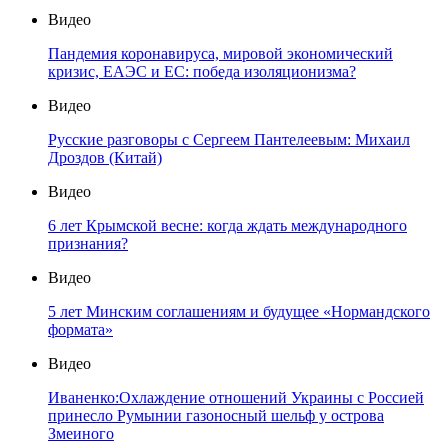
Видео
Пандемия коронавируса, мировой экономический
кризис, ЕАЭС и ЕС: победа изоляционизма?
Видео
Русские разговоры с Сергеем Пантелеевым: Михаил
Дроздов (Китай)
Видео
6 лет Крымской весне: когда ждать международного
признания?
Видео
5 лет Минским соглашениям и будущее «Нормандского
формата»
Видео
Иваненко:Охлаждение отношений Украины с Россией
принесло Румынии газоносный шельф у острова
Змеиного