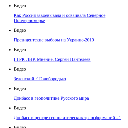
Видео
Как Россия завоёвывала и осваивала Северное
Причерноморье
Видео
Президентские выборы на Украине-2019
Видео
ГТРК ЛНР. Мнение. Сергей Пантелеев
Видео
Зеленский ≠ Голобородько
Видео
Донбасс в геополитике Русского мира
Видео
Донбасс в центре геополитических трансформаций - 1
Видео