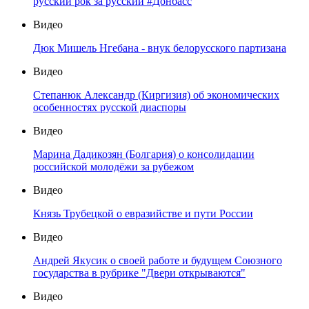
русский рок за русский #Донбасс
Видео
Дюк Мишель Нгебана - внук белорусского партизана
Видео
Степанюк Александр (Киргизия) об экономических
особенностях русской диаспоры
Видео
Марина Дадикозян (Болгария) о консолидации
российской молодёжи за рубежом
Видео
Князь Трубецкой о евразийстве и пути России
Видео
Андрей Якусик о своей работе и будущем Союзного
государства в рубрике "Двери открываются"
Видео