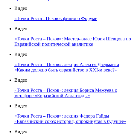
Видео
«Точки Роста - Псков»: фильм о Форуме
Видео
«Точки Роста – Псков»: Мастер-класс Юрия Шевцова по
Евразийской политической аналитике
Видео
«Точки Роста – Псков»: лекция Алексея Дзерманта
«Каким должно быть евразийство в XXI-м веке?»
Видео
«Точки Роста – Псков»: лекция Бориса Межуева о
метафоре «Евразийской Атлантиды»
Видео
«Точки Роста – Псков»: лекция Фёдора Гайды
«Евразийский союз: история, опрокинутая в будущее»
Видео