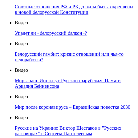
Союзные отношения РФ и РБ должны быть закреплены
в новой белорусской Конституции
Видео
Упадет ли «белорусский балкон»?
Видео
Белорусский гамбит: кризис отношений или чья-то
недоработка?
Видео
Мир - наш. Институт Русского зарубежья. Памяти
Аркадия Бейненсона
Видео
Мир после коронавируса – Евразийская повестка 2030
Видео
Русские на Украине: Виктор Шестаков в "Русских
разговорах" с Сергеем Пантелеевым