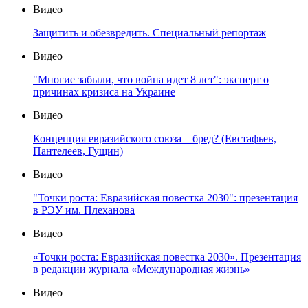
Видео
Защитить и обезвредить. Специальный репортаж
Видео
"Многие забыли, что война идет 8 лет": эксперт о
причинах кризиса на Украине
Видео
Концепция евразийского союза – бред? (Евстафьев,
Пантелеев, Гущин)
Видео
"Точки роста: Евразийская повестка 2030": презентация
в РЭУ им. Плеханова
Видео
«Точки роста: Евразийская повестка 2030». Презентация
в редакции журнала «Международная жизнь»
Видео