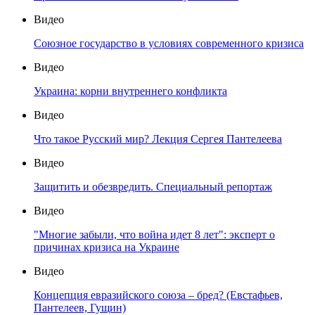
Видео
Союзное государство в условиях современного кризиса
Видео
Украина: корни внутреннего конфликта
Видео
Что такое Русский мир? Лекция Сергея Пантелеева
Видео
Защитить и обезвредить. Специальный репортаж
Видео
"Многие забыли, что война идет 8 лет": эксперт о
причинах кризиса на Украине
Видео
Концепция евразийского союза – бред? (Евстафьев,
Пантелеев, Гущин)