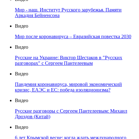
Мир - наш. Институт Русского зарубежья. Памяти
Аркадия Бейненсона
Видео
Мир после коронавируса – Евразийская повестка 2030
Видео
Русские на Украине: Виктор Шестаков в "Русских
разговорах" с Сергеем Пантелеевым
Видео
Пандемия коронавируса, мировой экономический
кризис, ЕАЭС и ЕС: победа изоляционизма?
Видео
Русские разговоры с Сергеем Пантелеевым: Михаил
Дроздов (Китай)
Видео
6 лет Крымской весне: когда ждать международного