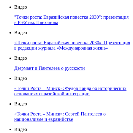
Видео
"Точки роста: Евразийская повестка 2030": презентация
в РЭУ им. Плеханова
Видео
«Точки роста: Евразийская повестка 2030». Презентация
в редакции журнала «Международная жизнь»
Видео
Дзермант и Пантелеев о русскости
Видео
«Точки Роста – Минск»: Фёдор Гайда об исторических
основаниях евразийской интеграции
Видео
«Точки Роста – Минск»: Сергей Пантелеев о
национализме и евразийстве
Видео