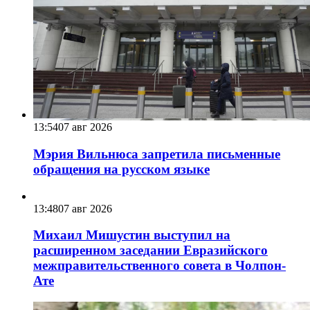
13:54
07 авг 2026
Мэрия Вильнюса запретила письменные
обращения на русском языке
13:48
07 авг 2026
Михаил Мишустин выступил на
расширенном заседании Евразийского
межправительственного совета в Чолпон-
Ате