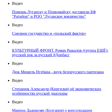
Видео
Помощь Луганску и Первомайску доставили БФ
"Ратибор" и РОО "Луганское землячество"
Видео
Союзное государство и «польский фактор»
Видео
КУЛЬТУРНЫЙ ФРОНТ. Роман Рыкалов (группа ЕЩЁ):
русский рок за русский #Донбасс
Видео
Дюк Мишель Нгебана - внук белорусского партизана
Видео
Степанюк Александр (Киргизия) об экономических
особенностях русской диаспоры
Видео
Марина Дадикозян (Болгария) о консолидации