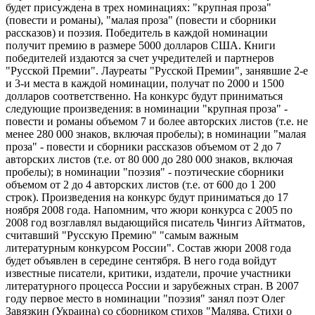
будет присуждена в трех номинациях: "крупная проза"
(повести и романы), "малая проза" (повести и сборники
рассказов) и поэзия. Победитель в каждой номинации
получит премию в размере 5000 долларов США. Книги
победителей издаются за счет учредителей и партнеров
"Русской Премии". Лауреаты "Русской Премии", занявшие 2-е
и 3-и места в каждой номинации, получат по 2000 и 1500
долларов соответственно. На конкурс будут приниматься
следующие произведения: в номинации "крупная проза" -
повести и романы объемом 7 и более авторских листов (т.е. не
менее 280 000 знаков, включая пробелы); в номинации "малая
проза" - повести и сборники рассказов объемом от 2 до 7
авторских листов (т.е. от 80 000 до 280 000 знаков, включая
пробелы); в номинации "поэзия" - поэтические сборники
объемом от 2 до 4 авторских листов (т.е. от 600 до 1 200
строк). Произведения на конкурс будут приниматься до 17
ноября 2008 года. Напомним, что жюри конкурса с 2005 по
2008 год возглавлял выдающийся писатель Чингиз Айтматов,
считавший "Русскую Премию" "самым важным
литературным конкурсом России". Состав жюри 2008 года
будет объявлен в середине сентября. В него года войдут
известные писатели, критики, издатели, прочие участники
литературного процесса России и зарубежных стран. В 2007
году первое место в номинации "поэзия" занял поэт Олег
Завязкин (Украина) со сборником стихов "Малява. Стихи о