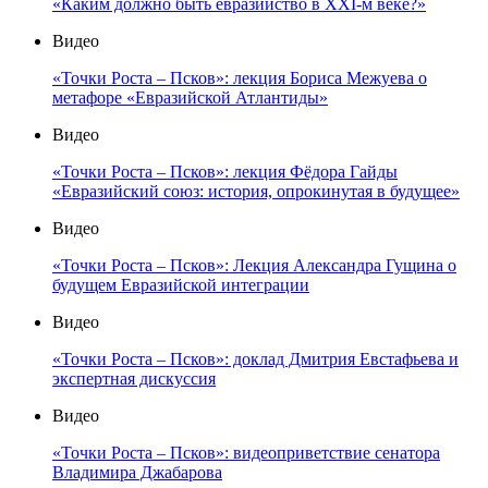
«Каким должно быть евразийство в XXI-м веке?»
Видео
«Точки Роста – Псков»: лекция Бориса Межуева о
метафоре «Евразийской Атлантиды»
Видео
«Точки Роста – Псков»: лекция Фёдора Гайды
«Евразийский союз: история, опрокинутая в будущее»
Видео
«Точки Роста – Псков»: Лекция Александра Гущина о
будущем Евразийской интеграции
Видео
«Точки Роста – Псков»: доклад Дмитрия Евстафьева и
экспертная дискуссия
Видео
«Точки Роста – Псков»: видеоприветствие сенатора
Владимира Джабарова