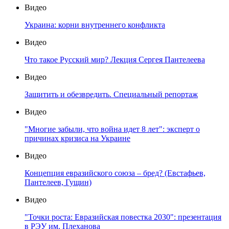
Видео
Украина: корни внутреннего конфликта
Видео
Что такое Русский мир? Лекция Сергея Пантелеева
Видео
Защитить и обезвредить. Специальный репортаж
Видео
"Многие забыли, что война идет 8 лет": эксперт о
причинах кризиса на Украине
Видео
Концепция евразийского союза – бред? (Евстафьев,
Пантелеев, Гущин)
Видео
"Точки роста: Евразийская повестка 2030": презентация
в РЭУ им. Плеханова