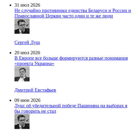
31 июл 2026
Не случайно противники единства Беларуси и России и
Православной Церкви часто одни и те же люди
Сергей Лущ
20 июл 2026
В Европе все больше формируются разные понимания
«проекта Украина»
Дмитрий Евстафьев
09 июн 2026
Лущ: об убедительной победе Пашиняна на выборах я
бы говорить не стал