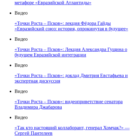
метафоре «Евразийской Атлантиды»
Видео
«Точки Роста – Псков»: лекция Фёдора Гайды
«Евразийский союз: история, опрокинутая в будущее»
Видео
«Точки Роста – Псков»: Лекция Александра Гущина о
будущем Евразийской интеграции
Видео
«Точки Роста – Псков»: доклад Дмитрия Евстафьева и
экспертная дискуссия
Видео
«Точки Роста – Псков»: видеоприветствие сенатора
Владимира Джабарова
Видео
«Так кто настоящий коллаборант, генерал Хомчак?» —
Сергей Пантелеев