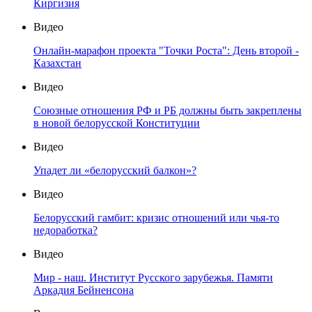
Киргизия
Видео
Онлайн-марафон проекта "Точки Роста": День второй -
Казахстан
Видео
Союзные отношения РФ и РБ должны быть закреплены
в новой белорусской Конституции
Видео
Упадет ли «белорусский балкон»?
Видео
Белорусский гамбит: кризис отношений или чья-то
недоработка?
Видео
Мир - наш. Институт Русского зарубежья. Памяти
Аркадия Бейненсона