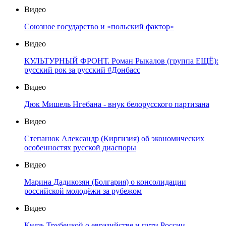
Видео
Союзное государство и «польский фактор»
Видео
КУЛЬТУРНЫЙ ФРОНТ. Роман Рыкалов (группа ЕЩЁ):
русский рок за русский #Донбасс
Видео
Дюк Мишель Нгебана - внук белорусского партизана
Видео
Степанюк Александр (Киргизия) об экономических
особенностях русской диаспоры
Видео
Марина Дадикозян (Болгария) о консолидации
российской молодёжи за рубежом
Видео
Князь Трубецкой о евразийстве и пути России