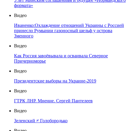
5 лет Минским соглашениям и будущее «Нормандского
формата»
Видео
Иваненко:Охлаждение отношений Украины с Россией
принесло Румынии газоносный шельф у острова
Змеиного
Видео
Как Россия завоёвывала и осваивала Северное
Причерноморье
Видео
Президентские выборы на Украине-2019
Видео
ГТРК ЛНР. Мнение. Сергей Пантелеев
Видео
Зеленский ≠ Голобородько
Видео