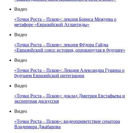
Видео
«Точки Роста – Псков»: лекция Бориса Межуева о
метафоре «Евразийской Атлантиды»
Видео
«Точки Роста – Псков»: лекция Фёдора Гайды
«Евразийский союз: история, опрокинутая в будущее»
Видео
«Точки Роста – Псков»: Лекция Александра Гущина о
будущем Евразийской интеграции
Видео
«Точки Роста – Псков»: доклад Дмитрия Евстафьева и
экспертная дискуссия
Видео
«Точки Роста – Псков»: видеоприветствие сенатора
Владимира Джабарова