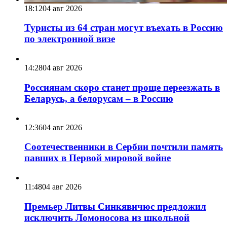
18:12
04 авг 2026
Туристы из 64 стран могут въехать в Россию
по электронной визе
14:28
04 авг 2026
Россиянам скоро станет проще переезжать в
Беларусь, а белорусам – в Россию
12:36
04 авг 2026
Соотечественники в Сербии почтили память
павших в Первой мировой войне
11:48
04 авг 2026
Премьер Литвы Синкявичюс предложил
исключить Ломоносова из школьной