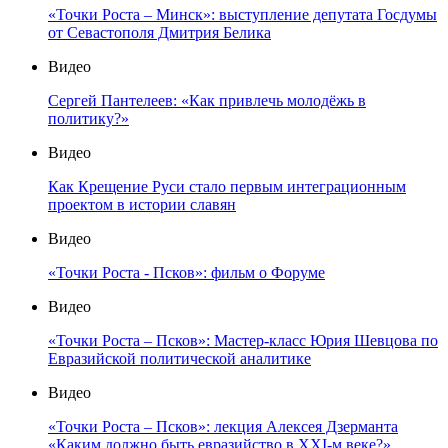
«Точки Роста – Минск»: выступление депутата Госдумы
от Севастополя Дмитрия Белика
Видео
Сергей Пантелеев: «Как привлечь молодёжь в
политику?»
Видео
Как Крещение Руси стало первым интеграционным
проектом в истории славян
Видео
«Точки Роста - Псков»: фильм о Форуме
Видео
«Точки Роста – Псков»: Мастер-класс Юрия Шевцова по
Евразийской политической аналитике
Видео
«Точки Роста – Псков»: лекция Алексея Дзерманта
«Каким должно быть евразийство в XXI-м веке?»