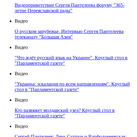
Видеоприветствие Сергея Пантелеева форуму "365-
летие Переяславской рады"
Видео
О русском зарубежье. Интервью Сергея Пантелеева
телеканалу "Большая Азия"
Видео
"Что ждёт русский язык на Украине". Круглый стол в
"Парламентской газете"
Видео
"Украина: эскалация по всем направлениям". Круглый
стол в "Парламентской газете"
Видео
Кто развяжет молдавский узел? Круглый стол в
"Парламентской газете"
Видео
Сергей Пантелеев: День Супрун и Варфоломеевская