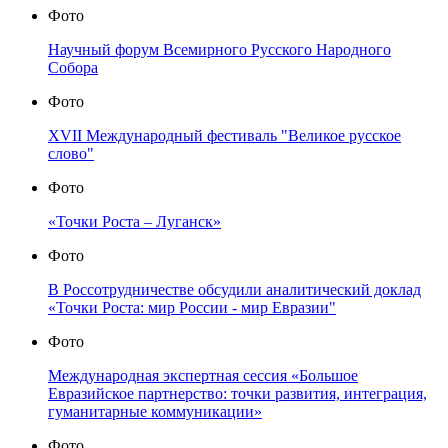
Фото
Научный форум Всемирного Русского Народного
Собора
Фото
XVII Международный фестиваль "Великое русское
слово"
Фото
«Точки Роста – Луганск»
Фото
В Россотрудничестве обсудили аналитический доклад
«Точки Роста: мир России - мир Евразии"
Фото
Международная экспертная сессия «Большое
Евразийское партнерство: точки развития, интеграция,
гуманитарные коммуникации»
Фото