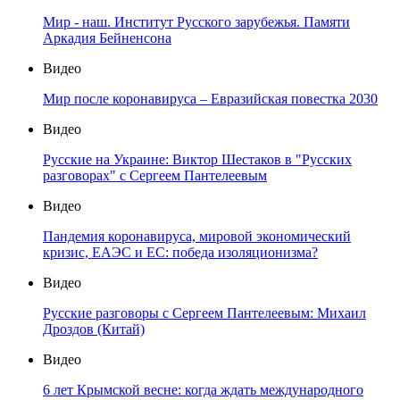
Мир - наш. Институт Русского зарубежья. Памяти
Аркадия Бейненсона
Видео
Мир после коронавируса – Евразийская повестка 2030
Видео
Русские на Украине: Виктор Шестаков в "Русских
разговорах" с Сергеем Пантелеевым
Видео
Пандемия коронавируса, мировой экономический
кризис, ЕАЭС и ЕС: победа изоляционизма?
Видео
Русские разговоры с Сергеем Пантелеевым: Михаил
Дроздов (Китай)
Видео
6 лет Крымской весне: когда ждать международного