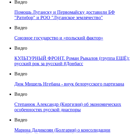
Видео
Помощь Луганску и Первомайску доставили БФ
"Ратибор" и РОО "Луганское землячество"
Видео
Союзное государство и «польский фактор»
Видео
КУЛЬТУРНЫЙ ФРОНТ. Роман Рыкалов (группа ЕЩЁ):
русский рок за русский #Донбасс
Видео
Дюк Мишель Нгебана - внук белорусского партизана
Видео
Степанюк Александр (Киргизия) об экономических
особенностях русской диаспоры
Видео
Марина Дадикозян (Болгария) о консолидации