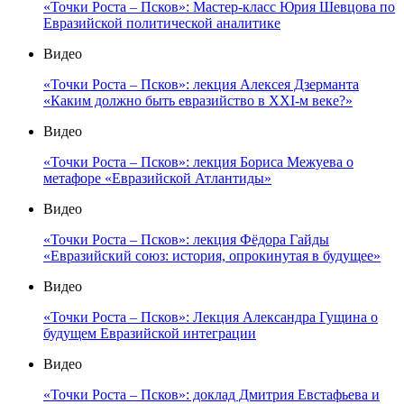
«Точки Роста – Псков»: Мастер-класс Юрия Шевцова по
Евразийской политической аналитике
Видео
«Точки Роста – Псков»: лекция Алексея Дзерманта
«Каким должно быть евразийство в XXI-м веке?»
Видео
«Точки Роста – Псков»: лекция Бориса Межуева о
метафоре «Евразийской Атлантиды»
Видео
«Точки Роста – Псков»: лекция Фёдора Гайды
«Евразийский союз: история, опрокинутая в будущее»
Видео
«Точки Роста – Псков»: Лекция Александра Гущина о
будущем Евразийской интеграции
Видео
«Точки Роста – Псков»: доклад Дмитрия Евстафьева и