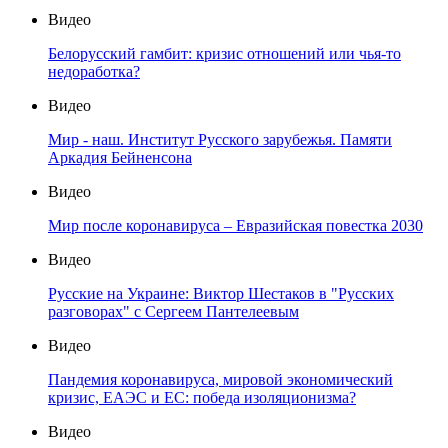
Видео
Белорусский гамбит: кризис отношений или чья-то
недоработка?
Видео
Мир - наш. Институт Русского зарубежья. Памяти
Аркадия Бейненсона
Видео
Мир после коронавируса – Евразийская повестка 2030
Видео
Русские на Украине: Виктор Шестаков в "Русских
разговорах" с Сергеем Пантелеевым
Видео
Пандемия коронавируса, мировой экономический
кризис, ЕАЭС и ЕС: победа изоляционизма?
Видео