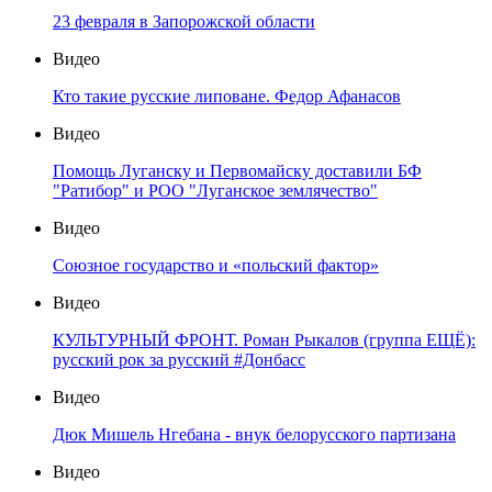
23 февраля в Запорожской области
Видео
Кто такие русские липоване. Федор Афанасов
Видео
Помощь Луганску и Первомайску доставили БФ
"Ратибор" и РОО "Луганское землячество"
Видео
Союзное государство и «польский фактор»
Видео
КУЛЬТУРНЫЙ ФРОНТ. Роман Рыкалов (группа ЕЩЁ):
русский рок за русский #Донбасс
Видео
Дюк Мишель Нгебана - внук белорусского партизана
Видео