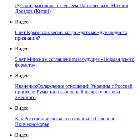
Русские разговоры с Сергеем Пантелеевым: Михаил
Дроздов (Китай)
Видео
6 лет Крымской весне: когда ждать международного
признания?
Видео
5 лет Минским соглашениям и будущее «Нормандского
формата»
Видео
Иваненко:Охлаждение отношений Украины с Россией
принесло Румынии газоносный шельф у острова
Змеиного
Видео
Как Россия завоёвывала и осваивала Северное
Причерноморье
Видео