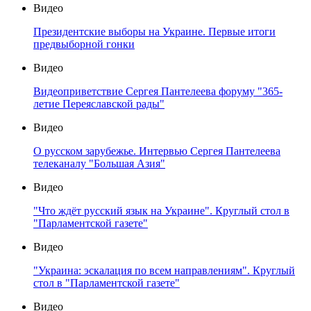
Видео
Президентские выборы на Украине. Первые итоги
предвыборной гонки
Видео
Видеоприветствие Сергея Пантелеева форуму "365-
летие Переяславской рады"
Видео
О русском зарубежье. Интервью Сергея Пантелеева
телеканалу "Большая Азия"
Видео
"Что ждёт русский язык на Украине". Круглый стол в
"Парламентской газете"
Видео
"Украина: эскалация по всем направлениям". Круглый
стол в "Парламентской газете"
Видео