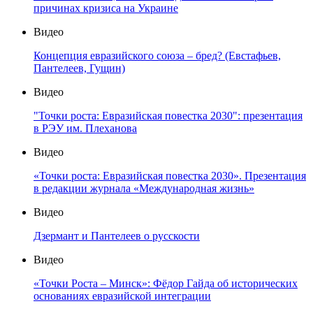
причинах кризиса на Украине
Видео
Концепция евразийского союза – бред? (Евстафьев,
Пантелеев, Гущин)
Видео
"Точки роста: Евразийская повестка 2030": презентация
в РЭУ им. Плеханова
Видео
«Точки роста: Евразийская повестка 2030». Презентация
в редакции журнала «Международная жизнь»
Видео
Дзермант и Пантелеев о русскости
Видео
«Точки Роста – Минск»: Фёдор Гайда об исторических
основаниях евразийской интеграции