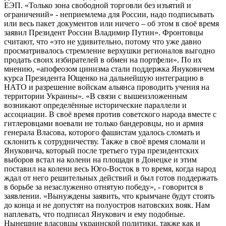
ЕЭП. «Только зона свободной торговли без изъятий и
ограничений» - неприемлема для России, надо подписывать
или весь пакет документов или ничего – об этом в своё время
заявил Президент России Владимир Путин». Фронтовцы
считают, что «это не удивительно, потому что уже давно
просматривалось стремление верхушки регионалов выгодно
продать своих избирателей в обмен на портфели». По их
мнению, «апофеозом цинизма стали поддержка Януковичем
курса Президента Ющенко на дальнейшую интеграцию в
НАТО и разрешение войскам альянса проводить учения на
территории Украины». «В связи с вышеизложенным
возникают определённые исторические параллели и
ассоциации. В своё время против советского народа вместе с
гитлеровцами воевали не только бандеровцы, но и армия
генерала Власова, которого фашистам удалось сломать и
склонить к сотрудничеству. Также в своё время сломали и
Януковича, который после третьего тура президентских
выборов встал на колени на площади в Донецке и этим
поставил на колени весь Юго-Восток в то время, когда народ
ждал от него решительных действий и был готов поддержать
в борьбе за незаслуженно отнятую победу», - говорится в
заявлении. «Вынуждены заявить, что крымчане будут стоять
до конца и не допустят на полуостров натовских вояк. Нам
наплевать, что подписал Янукович и ему подобные.
Нынешние власовцы украинской политики, также как и