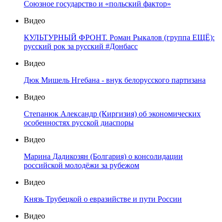
Союзное государство и «польский фактор»
Видео
КУЛЬТУРНЫЙ ФРОНТ. Роман Рыкалов (группа ЕЩЁ):
русский рок за русский #Донбасс
Видео
Дюк Мишель Нгебана - внук белорусского партизана
Видео
Степанюк Александр (Киргизия) об экономических
особенностях русской диаспоры
Видео
Марина Дадикозян (Болгария) о консолидации
российской молодёжи за рубежом
Видео
Князь Трубецкой о евразийстве и пути России
Видео