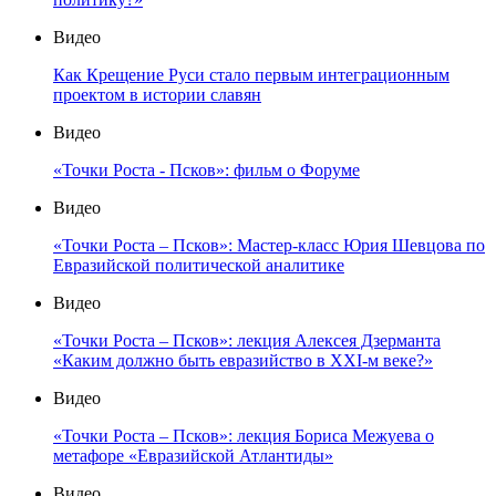
Видео
Как Крещение Руси стало первым интеграционным
проектом в истории славян
Видео
«Точки Роста - Псков»: фильм о Форуме
Видео
«Точки Роста – Псков»: Мастер-класс Юрия Шевцова по
Евразийской политической аналитике
Видео
«Точки Роста – Псков»: лекция Алексея Дзерманта
«Каким должно быть евразийство в XXI-м веке?»
Видео
«Точки Роста – Псков»: лекция Бориса Межуева о
метафоре «Евразийской Атлантиды»
Видео