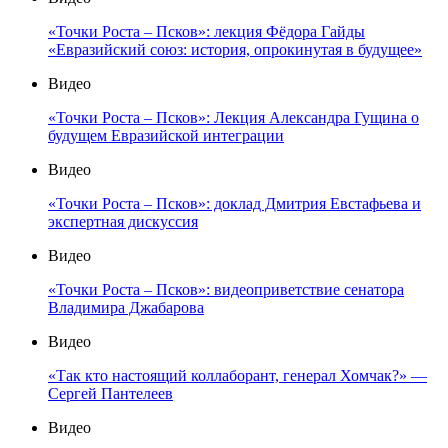
«Точки Роста – Псков»: лекция Фёдора Гайды
«Евразийский союз: история, опрокинутая в будущее»
Видео
«Точки Роста – Псков»: Лекция Александра Гущина о
будущем Евразийской интеграции
Видео
«Точки Роста – Псков»: доклад Дмитрия Евстафьева и
экспертная дискуссия
Видео
«Точки Роста – Псков»: видеоприветствие сенатора
Владимира Джабарова
Видео
«Так кто настоящий коллаборант, генерал Хомчак?» —
Сергей Пантелеев
Видео