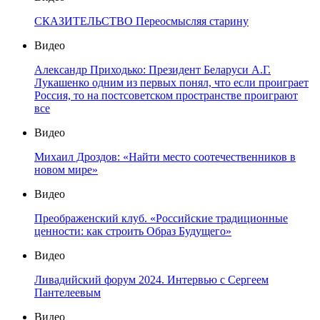
СКАЗИТЕЛЬСТВО Переосмысляя старину
Видео
Александр Приходько: Президент Беларуси А.Г.
Лукашенко одним из первых понял, что если проиграет
Россия, то на постсоветском пространстве проиграют
все
Видео
Михаил Дроздов: «Найти место соотечественников в
новом мире»
Видео
Преображенский клуб. «Российские традиционные
ценности: как строить Образ Будущего»
Видео
Ливадийский форум 2024. Интервью с Сергеем
Пантелеевым
Видео