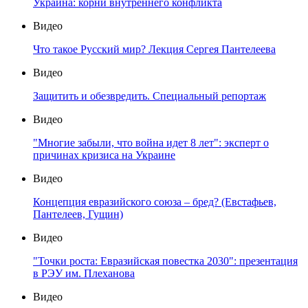
Украина: корни внутреннего конфликта
Видео
Что такое Русский мир? Лекция Сергея Пантелеева
Видео
Защитить и обезвредить. Специальный репортаж
Видео
"Многие забыли, что война идет 8 лет": эксперт о
причинах кризиса на Украине
Видео
Концепция евразийского союза – бред? (Евстафьев,
Пантелеев, Гущин)
Видео
"Точки роста: Евразийская повестка 2030": презентация
в РЭУ им. Плеханова
Видео