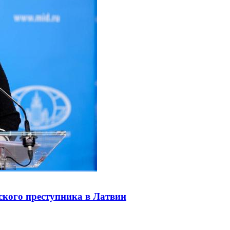
ского преступника в Латвии