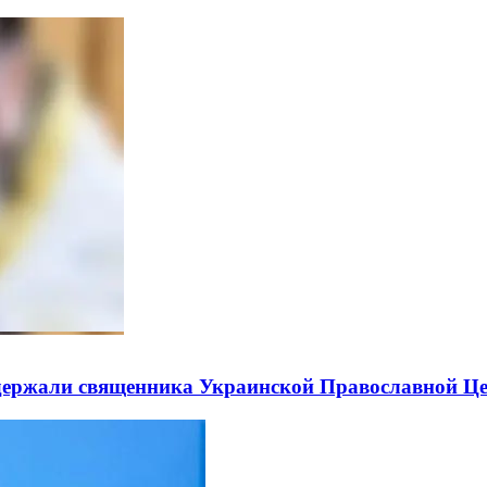
держали священника Украинской Православной Ц