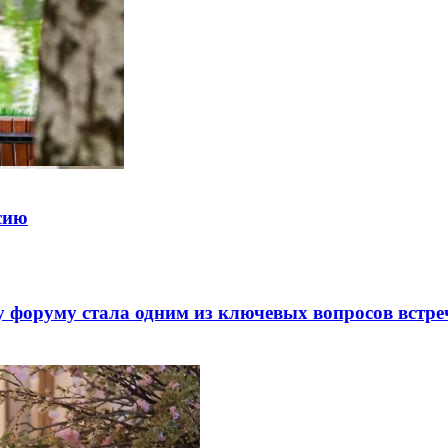
ссию
 форуму стала одним из ключевых вопросов встре