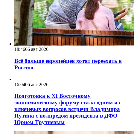
18:46
06 авг 2026
Всё больше европейцев хотят переехать в
Россию
16:04
06 авг 2026
Подготовка к XI Восточному
экономическому форуму стала одним из
ключевых вопросов встречи Владимира
Путина с полпредом президента в ДФО
Юрием Трутневым