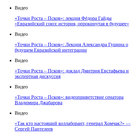
Видео
«Точки Роста – Псков»: лекция Фёдора Гайды
«Евразийский союз: история, опрокинутая в будущее»
Видео
«Точки Роста – Псков»: Лекция Александра Гущина о
будущем Евразийской интеграции
Видео
«Точки Роста – Псков»: доклад Дмитрия Евстафьева и
экспертная дискуссия
Видео
«Точки Роста – Псков»: видеоприветствие сенатора
Владимира Джабарова
Видео
«Так кто настоящий коллаборант, генерал Хомчак?» —
Сергей Пантелеев