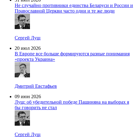
Не случайно противники единства Беларуси и России и
Православной Церкви часто одни и те же люди
Сергей Лущ
20 июл 2026
В Европе все больше формируются разные понимания
«проекта Украина»
Дмитрий Евстафьев
09 июн 2026
Лущ: об убедительной победе Пашиняна на выборах я
бы говорить не стал
Сергей Лущ