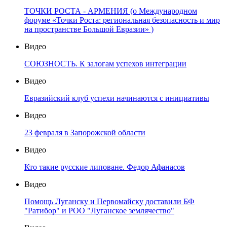
ТОЧКИ РОСТА - АРМЕНИЯ (о Международном
форуме «Точки Роста: региональная безопасность и мир
на пространстве Большой Евразии» )
Видео
СОЮЗНОСТЬ. К залогам успехов интеграции
Видео
Евразийский клуб успехи начинаются с инициативы
Видео
23 февраля в Запорожской области
Видео
Кто такие русские липоване. Федор Афанасов
Видео
Помощь Луганску и Первомайску доставили БФ
"Ратибор" и РОО "Луганское землячество"