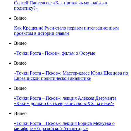
Сергей Пантелеев: «Как привлечь молодёжь в
политику?»
Видео
Как Крещение Руси стало первым интеграционным
проектом в истории славян
Видео
«Точки Роста - Псков»: фильм о Форуме
Видео
«Точки Роста – Псков»: Мастер-класс Юрия Шевцова по
Евразийской политической аналитике
Видео
«Точки Роста – Псков»: лекция Алексея Дзерманта
«Каким должно быть евразийство в XXI-м веке?»
Видео
«Точки Роста – Псков»: лекция Бориса Межуева о
метафоре «Евразийской Атлантиды»