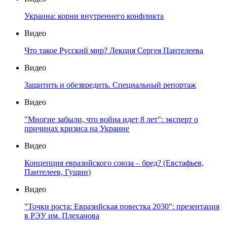
Украина: корни внутреннего конфликта
Видео
Что такое Русский мир? Лекция Сергея Пантелеева
Видео
Защитить и обезвредить. Специальный репортаж
Видео
"Многие забыли, что война идет 8 лет": эксперт о
причинах кризиса на Украине
Видео
Концепция евразийского союза – бред? (Евстафьев,
Пантелеев, Гущин)
Видео
"Точки роста: Евразийская повестка 2030": презентация
в РЭУ им. Плеханова