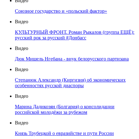
Видео
Союзное государство и «польский фактор»
Видео
КУЛЬТУРНЫЙ ФРОНТ. Роман Рыкалов (группа ЕЩЁ):
русский рок за русский #Донбасс
Видео
Дюк Мишель Нгебана - внук белорусского партизана
Видео
Степанюк Александр (Киргизия) об экономических
особенностях русской диаспоры
Видео
Марина Дадикозян (Болгария) о консолидации
российской молодёжи за рубежом
Видео
Князь Трубецкой о евразийстве и пути России