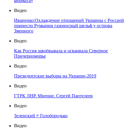
формата»
Видео
Иваненко:Охлаждение отношений Украины с Россией
принесло Румынии газоносный шельф у острова
Змеиного
Видео
Как Россия завоёвывала и осваивала Северное
Причерноморье
Видео
Президентские выборы на Украине-2019
Видео
ГТРК ЛНР. Мнение. Сергей Пантелеев
Видео
Зеленский ≠ Голобородько
Видео