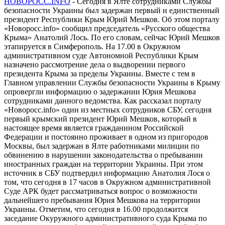
НОВОРОСС.INFO
- Сегодня в Ялте сотрудниками Службы
безопасности Украины был задержан первый и единственный
президент Республики Крым Юрий Мешков. Об этом порталу
«Новоросс.info» сообщил председатель «Русского общества
Крыма» Анатолий Лось. По его словам, сейчас Юрий Мешков
этапируется в Симферополь. На 17.00 в Окружном
административном суде Автономной Республики Крым
назначено рассмотрение дела о выдворении первого
президента Крыма за пределы Украины. Вместе с тем в
Главном управлении Службы безопасности Украины в Крыму
опровергли информацию о задержании Юрия Мешкова
сотрудниками данного ведомства. Как рассказал порталу
«Новоросс.info» один из местных сотрудников СБУ, сегодня
первый крымский президент Юрий Мешков, который в
настоящее время является гражданином Российской
Федерации и постоянно проживает в одном из пригородов
Москвы, был задержан в Ялте работниками милиции по
обвинению в нарушении законодательства о пребывании
иностранных граждан на территории Украины. При этом
источник в СБУ подтвердил информацию Анатолия Лося о
том, что сегодня в 17 часов в Окружном административной
Суде АРК будет рассматриваться вопрос о возможности
дальнейшего пребывания Юрия Мешкова на территории
Украины. Отметим, что сегодня в 16.00 продолжится
заседание Окуружного административного суда Крыма по