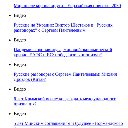
Мир после коронавируса – Евразийская повестка 2030
Видео
Русские на Украине: Виктор Шестаков в "Русских
разговорах" с Сергеем Пантелеевым
Видео
Пандемия коронавируса, мировой экономический
кризис, ЕАЭС и ЕС: победа изоляционизма?
Видео
Русские разговоры с Сергеем Пантелеевым: Михаил
Дроздов (Китай)
Видео
6 лет Крымской весне: когда ждать международного
признания?
Видео
5 лет Минским соглашениям и будущее «Нормандского