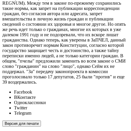
REGNUM). Между тем в законе по-прежнему сохранились
такие нормы, как запрет на публикации корреспонденции
граждан, без согласия автора или адресата, запрет
вмешательства в личную жизнь граждан и публикации
сведений о состоянии их здоровья и многое другое. Но опять
же речь идет только о гражданах, многие их которых в уже
далеком 1991 году и не подозревали, что их вскоре лишат
гражданства. Однако теперь, как уверены в ЗаПЧЕЛ, данный
закон противоречит нормам Конституции, согласно которой
государство защищает честь и достоинство, а также тайну
переписки именно людей, а не только категории граждан. В
общем, "пчелы" предложили заменить во всем законе о СМИ
слово "гражданин" на слово "лицо", однако Сейм их не
поддержал. "За" передачу законопроекта в комиссии
проголосовало только 17 депутатов, 25 были "против" и еще
39 воздержались.
Facebook
ВКонтакте
Одноклассники
Twitter
Telegram
Версия для печати