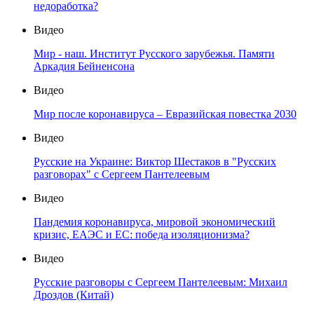
недоработка?
Видео
Мир - наш. Институт Русского зарубежья. Памяти
Аркадия Бейненсона
Видео
Мир после коронавируса – Евразийская повестка 2030
Видео
Русские на Украине: Виктор Шестаков в "Русских
разговорах" с Сергеем Пантелеевым
Видео
Пандемия коронавируса, мировой экономический
кризис, ЕАЭС и ЕС: победа изоляционизма?
Видео
Русские разговоры с Сергеем Пантелеевым: Михаил
Дроздов (Китай)