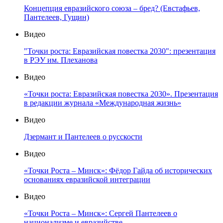
Концепция евразийского союза – бред? (Евстафьев,
Пантелеев, Гущин)
Видео
"Точки роста: Евразийская повестка 2030": презентация
в РЭУ им. Плеханова
Видео
«Точки роста: Евразийская повестка 2030». Презентация
в редакции журнала «Международная жизнь»
Видео
Дзермант и Пантелеев о русскости
Видео
«Точки Роста – Минск»: Фёдор Гайда об исторических
основаниях евразийской интеграции
Видео
«Точки Роста – Минск»: Сергей Пантелеев о
национализме и евразийстве