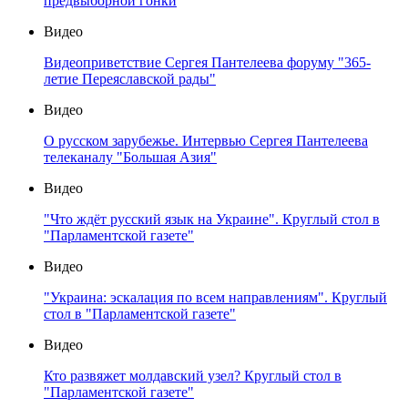
предвыборной гонки
Видео
Видеоприветствие Сергея Пантелеева форуму "365-
летие Переяславской рады"
Видео
О русском зарубежье. Интервью Сергея Пантелеева
телеканалу "Большая Азия"
Видео
"Что ждёт русский язык на Украине". Круглый стол в
"Парламентской газете"
Видео
"Украина: эскалация по всем направлениям". Круглый
стол в "Парламентской газете"
Видео
Кто развяжет молдавский узел? Круглый стол в
"Парламентской газете"