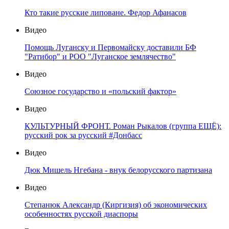
Кто такие русские липоване. Федор Афанасов
Видео
Помощь Луганску и Первомайску доставили БФ
"Ратибор" и РОО "Луганское землячество"
Видео
Союзное государство и «польский фактор»
Видео
КУЛЬТУРНЫЙ ФРОНТ. Роман Рыкалов (группа ЕЩЁ):
русский рок за русский #Донбасс
Видео
Дюк Мишель Нгебана - внук белорусского партизана
Видео
Степанюк Александр (Киргизия) об экономических
особенностях русской диаспоры