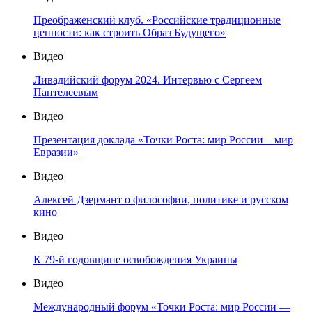
Преображенский клуб. «Российские традиционные
ценности: как строить Образ Будущего»
Видео
Ливадийский форум 2024. Интервью с Сергеем
Пантелеевым
Видео
Презентация доклада «Точки Роста: мир России – мир
Евразии»
Видео
Алексей Дзермант о философии, политике и русском
кино
Видео
К 79-й годовщине освобождения Украины
Видео
Международный форум «Точки Роста: мир России —