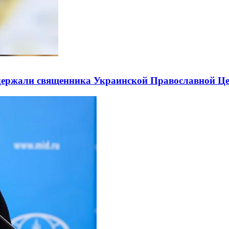
держали священника Украинской Православной Ц