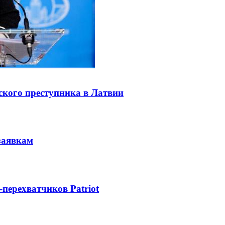
ского преступника в Латвии
заявкам
-перехватчиков Patriot