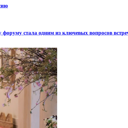
ссию
 форуму стала одним из ключевых вопросов встре