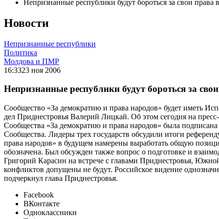
Непризнанные республики будут бороться за свои права
Новости
Непризнанные республики
Политика
Молдова и ПМР
16:33
23 ноя 2006
Непризнанные республики будут бороться за св
Сообщество «За демократию и права народов» будет иметь Ис
дел Приднестровья Валерий Лицкай. Об этом сегодня на прес
Сообщества «За демократию и права народов» была подписана 
Сообщества. Лидеры трех государств обсудили итоги референ
права народов» в будущем намерены выработать общую позици
обозначена. Был обсужден также вопрос о подготовке и взаи
Григорий Карасин на встрече с главами Приднестровья, Южно
конфликтов допущены не будут. Российское видение однозначн
подчеркнул глава Приднестровья.
Facebook
ВКонтакте
Одноклассники