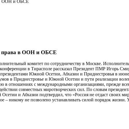
 в ООН и ОБСЕ
ои права в ООН и ОБСЕ
полнительный комитет по сотрудничеству в Москве. Исполнител
с-конференции в Тирасполе рассказал Президент ПМР Игорь Сми
президентами Южной Осетии, Абхазии и Приднестровья в июне 2
думов в Приднестровье и Южной Осетии и пути реализации воле
ю в отношениях с международными организациями, прежде всег
модействии совместных миротворческих сил. По словам презид
й Осетии и Абхазии подтвердил, что «Россия не отдаст своих 
ое – никому не позволено устанавливать силой порядок жизни. 