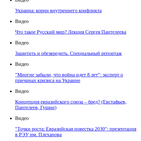
Украина: корни внутреннего конфликта
Видео
Что такое Русский мир? Лекция Сергея Пантелеева
Видео
Защитить и обезвредить. Специальный репортаж
Видео
"Многие забыли, что война идет 8 лет": эксперт о
причинах кризиса на Украине
Видео
Концепция евразийского союза – бред? (Евстафьев,
Пантелеев, Гущин)
Видео
"Точки роста: Евразийская повестка 2030": презентация
в РЭУ им. Плеханова