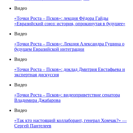
Видео
«Точки Роста – Псков»: лекция Фёдора Гайды
«Евразийский союз: история, опрокинутая в будущее»
Видео
«Точки Роста – Псков»: Лекция Александра Гущина о
будущем Евразийской интеграции
Видео
«Точки Роста – Псков»: доклад Дмитрия Евстафьева и
экспертная дискуссия
Видео
«Точки Роста – Псков»: видеоприветствие сенатора
Владимира Джабарова
Видео
«Так кто настоящий коллаборант, генерал Хомчак?» —
Сергей Пантелеев