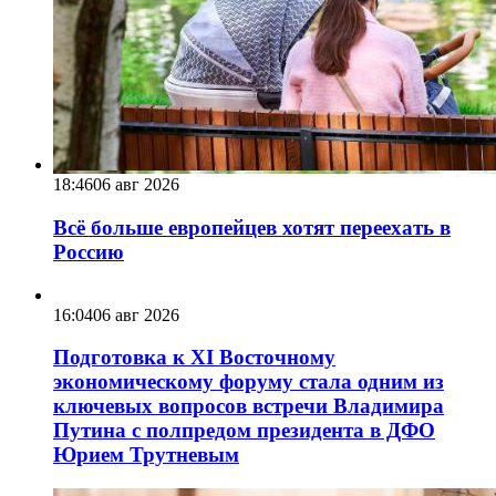
18:46
06 авг 2026
Всё больше европейцев хотят переехать в
Россию
16:04
06 авг 2026
Подготовка к XI Восточному
экономическому форуму стала одним из
ключевых вопросов встречи Владимира
Путина с полпредом президента в ДФО
Юрием Трутневым