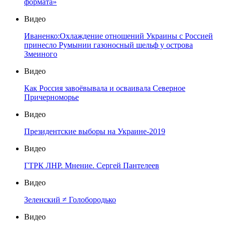
формата»
Видео
Иваненко:Охлаждение отношений Украины с Россией
принесло Румынии газоносный шельф у острова
Змеиного
Видео
Как Россия завоёвывала и осваивала Северное
Причерноморье
Видео
Президентские выборы на Украине-2019
Видео
ГТРК ЛНР. Мнение. Сергей Пантелеев
Видео
Зеленский ≠ Голобородько
Видео