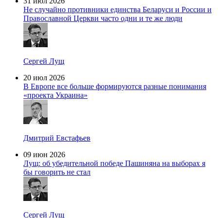
31 июл 2026
Не случайно противники единства Беларуси и России и
Православной Церкви часто одни и те же люди
Сергей Лущ
20 июл 2026
В Европе все больше формируются разные понимания
«проекта Украина»
Дмитрий Евстафьев
09 июн 2026
Лущ: об убедительной победе Пашиняна на выборах я
бы говорить не стал
Сергей Лущ