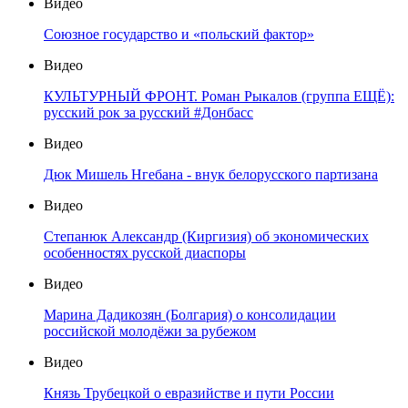
Видео
Союзное государство и «польский фактор»
Видео
КУЛЬТУРНЫЙ ФРОНТ. Роман Рыкалов (группа ЕЩЁ):
русский рок за русский #Донбасс
Видео
Дюк Мишель Нгебана - внук белорусского партизана
Видео
Степанюк Александр (Киргизия) об экономических
особенностях русской диаспоры
Видео
Марина Дадикозян (Болгария) о консолидации
российской молодёжи за рубежом
Видео
Князь Трубецкой о евразийстве и пути России