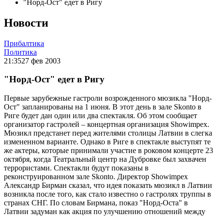
"Норд-Ост" едет в Ригу
Новости
Прибалтика
Политика
21:35
27 фев 2003
"Норд-Ост" едет в Ригу
Первые зарубежные гастроли возрожденного мюзикла "Норд-
Ост" запланированы на 1 июня. В этот день в зале Skonto в
Риге будет дан один или два спектакля. Об этом сообщает
организатор гастролей – концертная организация Showimpex.
Мюзикл предстанет перед жителями столицы Латвии в слегка
измененном варианте. Однако в Риге в спектакле выступят те
же актеры, которые принимали участие в роковом концерте 23
октября, когда Театральный центр на Дубровке был захвачен
террористами. Спектакли будут показаны в
реконструированном зале Skonto. Директор Showimpex
Александр Бирман сказал, что идея показать мюзикл в Латвии
возникла после того, как стало известно о гастролях труппы в
странах СНГ. По словам Бирмана, показ "Норд-Оста" в
Латвии задуман как акция по улучшению отношений между