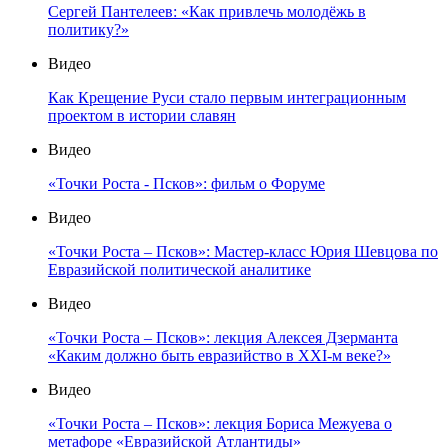
Сергей Пантелеев: «Как привлечь молодёжь в
политику?»
Видео
Как Крещение Руси стало первым интеграционным
проектом в истории славян
Видео
«Точки Роста - Псков»: фильм о Форуме
Видео
«Точки Роста – Псков»: Мастер-класс Юрия Шевцова по
Евразийской политической аналитике
Видео
«Точки Роста – Псков»: лекция Алексея Дзерманта
«Каким должно быть евразийство в XXI-м веке?»
Видео
«Точки Роста – Псков»: лекция Бориса Межуева о
метафоре «Евразийской Атлантиды»