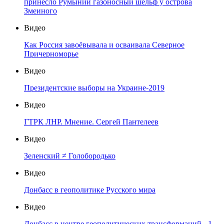
принесло Румынии газоносный шельф у острова
Змеиного
Видео
Как Россия завоёвывала и осваивала Северное
Причерноморье
Видео
Президентские выборы на Украине-2019
Видео
ГТРК ЛНР. Мнение. Сергей Пантелеев
Видео
Зеленский ≠ Голобородько
Видео
Донбасс в геополитике Русского мира
Видео
Донбасс в центре геополитических трансформаций - 1