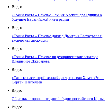
Видео
«Точки Роста – Псков»: Лекция Александра Гущина о
будущем Евразийской интеграции
Видео
«Точки Роста – Псков»: доклад Дмитрия Евстафьева и
экспертная дискуссия
Видео
«Точки Роста – Псков»: видеоприветствие сенатора
Владимира Джабарова
Видео
«Так кто настоящий коллаборант, генерал Хомчак?» —
Сергей Пантелеев
Видео
Обратная сторона ожиданий: будни российского Крыма
Видео