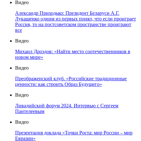
Видео
Александр Приходько: Президент Беларуси А.Г.
Лукашенко одним из первых понял, что если проиграет
Россия, то на постсоветском пространстве проиграют
все
Видео
Михаил Дроздов: «Найти место соотечественников в
новом мире»
Видео
Преображенский клуб. «Российские традиционные
ценности: как строить Образ Будущего»
Видео
Ливадийский форум 2024. Интервью с Сергеем
Пантелеевым
Видео
Презентация доклада «Точки Роста: мир России – мир
Евразии»