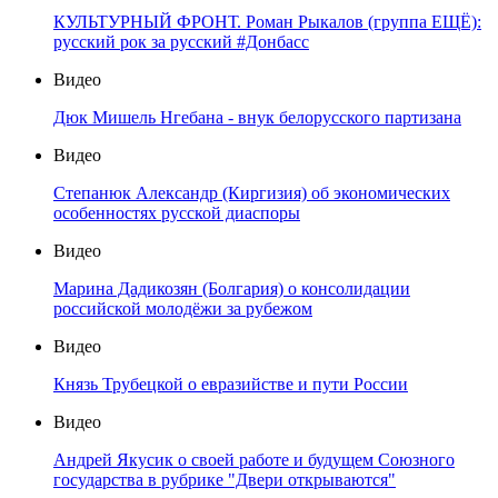
КУЛЬТУРНЫЙ ФРОНТ. Роман Рыкалов (группа ЕЩЁ):
русский рок за русский #Донбасс
Видео
Дюк Мишель Нгебана - внук белорусского партизана
Видео
Степанюк Александр (Киргизия) об экономических
особенностях русской диаспоры
Видео
Марина Дадикозян (Болгария) о консолидации
российской молодёжи за рубежом
Видео
Князь Трубецкой о евразийстве и пути России
Видео
Андрей Якусик о своей работе и будущем Союзного
государства в рубрике "Двери открываются"