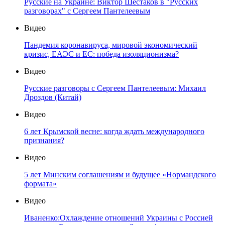
Русские на Украине: Виктор Шестаков в "Русских
разговорах" с Сергеем Пантелеевым
Видео
Пандемия коронавируса, мировой экономический
кризис, ЕАЭС и ЕС: победа изоляционизма?
Видео
Русские разговоры с Сергеем Пантелеевым: Михаил
Дроздов (Китай)
Видео
6 лет Крымской весне: когда ждать международного
признания?
Видео
5 лет Минским соглашениям и будущее «Нормандского
формата»
Видео
Иваненко:Охлаждение отношений Украины с Россией