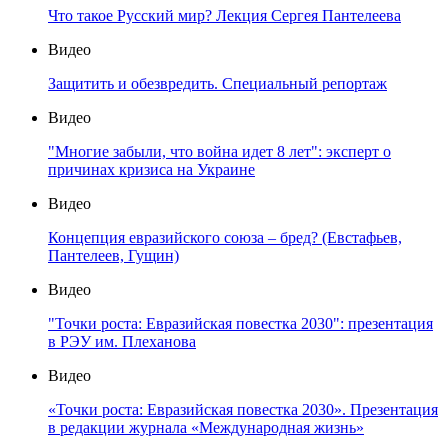
Что такое Русский мир? Лекция Сергея Пантелеева
Видео
Защитить и обезвредить. Специальный репортаж
Видео
"Многие забыли, что война идет 8 лет": эксперт о
причинах кризиса на Украине
Видео
Концепция евразийского союза – бред? (Евстафьев,
Пантелеев, Гущин)
Видео
"Точки роста: Евразийская повестка 2030": презентация
в РЭУ им. Плеханова
Видео
«Точки роста: Евразийская повестка 2030». Презентация
в редакции журнала «Международная жизнь»