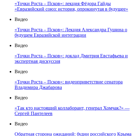
«Точки Роста – Псков»: лекция Фёдора Гайды
«Евразийский союз: история, опрокинутая в будущее»
Видео
«Точки Роста – Псков»: Лекция Александра Гущина о
будущем Евразийской интеграции
Видео
«Точки Роста – Псков»: доклад Дмитрия Евстафьева и
экспертная дискуссия
Видео
«Точки Роста – Псков»: видеоприветствие сенатора
Владимира Джабарова
Видео
«Так кто настоящий коллаборант, генерал Хомчак?» —
Сергей Пантелеев
Видео
Обратная сторона ожиданий: будни российского Крыма