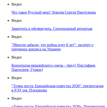
Видео
Что такое Русский мир? Лекция Сергея Пантелеева
Видео
Защитить и обезвредить. Специальный репортаж
Видео
"Многие забыли, что война идет 8 лет": эксперт о
причинах кризиса на Украине
Видео
Концепция евразийского союза – бред? (Евстафьев,
Пантелеев, Гущин)
Видео
"Точки роста: Евразийская повестка 2030": презентация
в РЭУ им. Плеханова
Видео
«Точки роста: Евразийская повестка 2030». Презентация