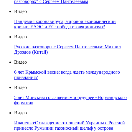
разговорах" с Сергеем Пантелеевым
Видео
Пандемия коронавируса, мировой экономический
кризис, ЕАЭС и ЕС: победа изоляционизма?
Видео
Русские разговоры с Сергеем Пантелеевым: Михаил
Дроздов (Китай)
Видео
6 лет Крымской весне: когда ждать международного
признания?
Видео
5 лет Минским соглашениям и будущее «Нормандского
формата»
Видео
Иваненко:Охлаждение отношений Украины с Россией
принесло Румынии газоносный шельф у острова