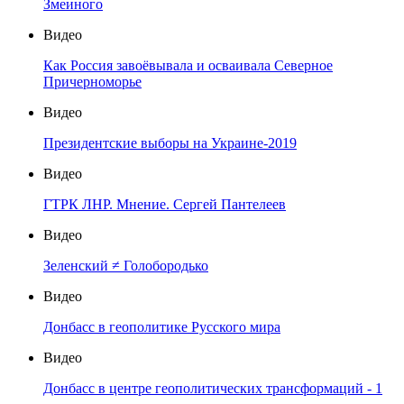
Змеиного
Видео
Как Россия завоёвывала и осваивала Северное
Причерноморье
Видео
Президентские выборы на Украине-2019
Видео
ГТРК ЛНР. Мнение. Сергей Пантелеев
Видео
Зеленский ≠ Голобородько
Видео
Донбасс в геополитике Русского мира
Видео
Донбасс в центре геополитических трансформаций - 1