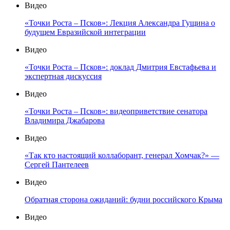
Видео
«Точки Роста – Псков»: Лекция Александра Гущина о
будущем Евразийской интеграции
Видео
«Точки Роста – Псков»: доклад Дмитрия Евстафьева и
экспертная дискуссия
Видео
«Точки Роста – Псков»: видеоприветствие сенатора
Владимира Джабарова
Видео
«Так кто настоящий коллаборант, генерал Хомчак?» —
Сергей Пантелеев
Видео
Обратная сторона ожиданий: будни российского Крыма
Видео