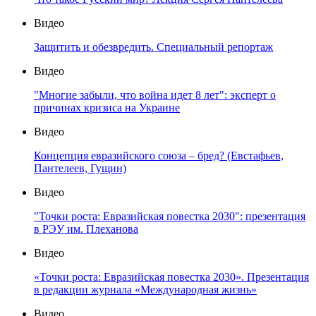
Видео
Защитить и обезвредить. Специальный репортаж
Видео
"Многие забыли, что война идет 8 лет": эксперт о
причинах кризиса на Украине
Видео
Концепция евразийского союза – бред? (Евстафьев,
Пантелеев, Гущин)
Видео
"Точки роста: Евразийская повестка 2030": презентация
в РЭУ им. Плеханова
Видео
«Точки роста: Евразийская повестка 2030». Презентация
в редакции журнала «Международная жизнь»
Видео