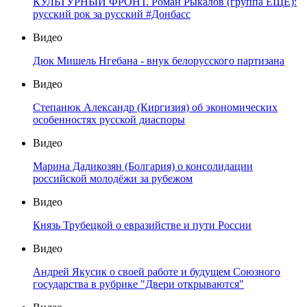
КУЛЬТУРНЫЙ ФРОНТ. Роман Рыкалов (группа ЕЩЁ):
русский рок за русский #Донбасс
Видео
Дюк Мишель Нгебана - внук белорусского партизана
Видео
Степанюк Александр (Киргизия) об экономических
особенностях русской диаспоры
Видео
Марина Дадикозян (Болгария) о консолидации
российской молодёжи за рубежом
Видео
Князь Трубецкой о евразийстве и пути России
Видео
Андрей Якусик о своей работе и будущем Союзного
государства в рубрике "Двери открываются"