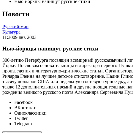
Нью-йоркцы напишут русские стихи
Новости
Русский мир
Культура
11:30
09 янв 2003
Нью-йоркцы напишут русские стихи
300-летию Петербурга посвящен всемирный русскоязычный ли
Йорке. По словам основательницы и директора первого Пушки
произведения и литературно-критические статьи. Организаторы
Ричарда Гленна на лучшее детское стихотворение. Надин Глин
тысячу долларов США или недельную гостевую турпоездку, а т
также 12 дополнительных премий и другие поощрительные нагр
рождения великого русского поэта Александра Сергеевича Пу
Facebook
ВКонтакте
Одноклассники
Twitter
Telegram