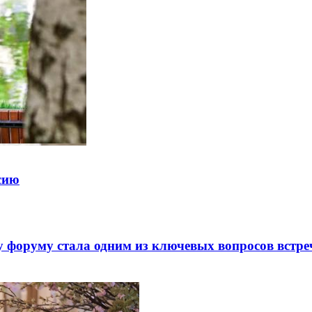
ссию
 форуму стала одним из ключевых вопросов встре