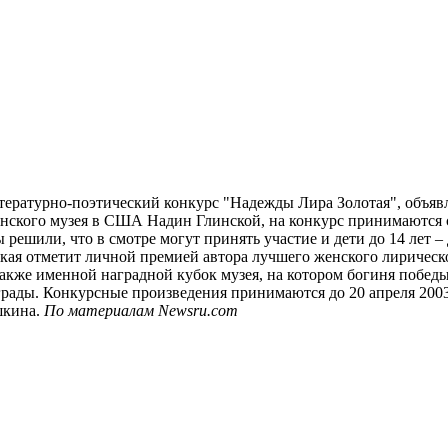
тературно-поэтический конкурс "Надежды Лира Золотая", объ
нского музея в США Надин Глинской, на конкурс принимаются с
 решили, что в смотре могут принять участие и дети до 14 лет 
ская отметит личной премией автора лучшего женского лирическ
акже именной наградной кубок музея, на котором богиня победы
ады. Конкурсные произведения принимаются до 20 апреля 2003 г
шкина.
По материалам Newsru.com