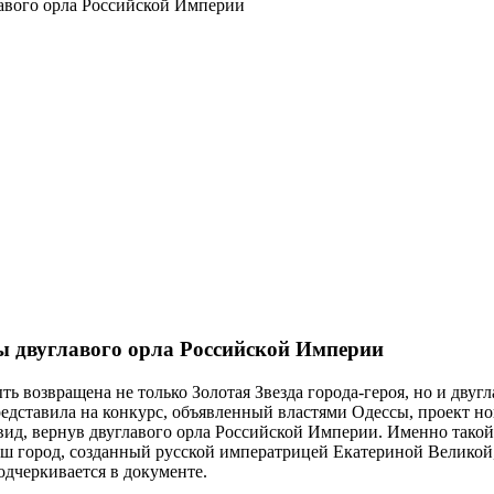
авого орла Российской Империи
ы двуглавого орла Российской Империи
ыть возвращена не только Золотая Звезда города-героя, но и дв
едставила на конкурс, объявленный властями Одессы, проект но
 вид, вернув двуглавого орла Российской Империи. Именно такой
аш город, созданный русской императрицей Екатериной Великой,
одчеркивается в документе.