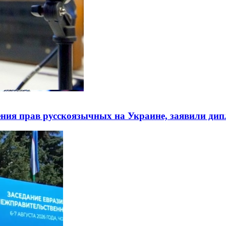
ния прав русскоязычных на Украине, заявили ди