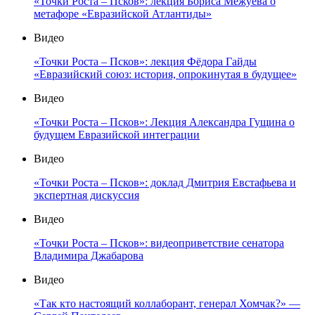
«Точки Роста – Псков»: лекция Бориса Межуева о
метафоре «Евразийской Атлантиды»
Видео
«Точки Роста – Псков»: лекция Фёдора Гайды
«Евразийский союз: история, опрокинутая в будущее»
Видео
«Точки Роста – Псков»: Лекция Александра Гущина о
будущем Евразийской интеграции
Видео
«Точки Роста – Псков»: доклад Дмитрия Евстафьева и
экспертная дискуссия
Видео
«Точки Роста – Псков»: видеоприветствие сенатора
Владимира Джабарова
Видео
«Так кто настоящий коллаборант, генерал Хомчак?» —