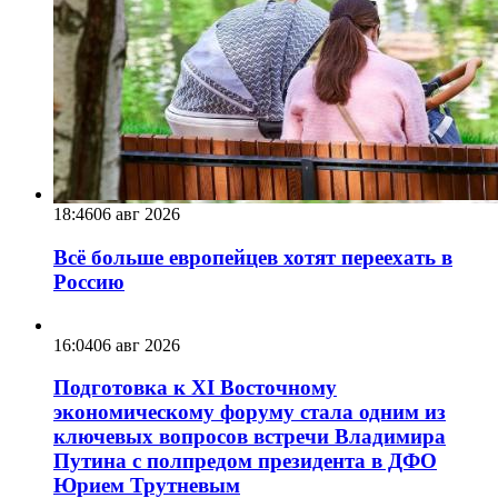
18:46
06 авг 2026
Всё больше европейцев хотят переехать в
Россию
16:04
06 авг 2026
Подготовка к XI Восточному
экономическому форуму стала одним из
ключевых вопросов встречи Владимира
Путина с полпредом президента в ДФО
Юрием Трутневым