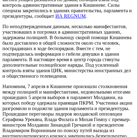
контроль административные здания в Кишиневе. Силы
спецназа закрепились в зданиях правительства, парламента и
президентуры, сообщает
ИА REGNUM
.
По неподтвержденным данным, несколько манифестантов,
участвоваших в погромах в административных зданиях,
задержаны полицией. В больницу скорой помощи Кишинева
было доставлено в общей сложности около ста человек,
пострадавших в ходе беспорядков. Вместе с тем, не
подтвердилась информация о гибели девушки в здании
парламента. В настоящее время в центр города стянуты
дополнительные полицейские наряды. Под усиленный
контроль взяты здания ЦИК, министерства иностранных дел
и общественного телевидения.
Напомним, 7 апреля в Кишиневе произошли столкновения
между полицией и манифестантами, недовольными итогами
прошедших 5 апреля выборов в парламент Молдавии, на
которых победу одержала правящая ПКРМ. Участники акции
разгромили и подожгли здания парламента и президентуры.
Прошедшие переговоры лидеров молдавской оппозиции
Серафима Урекяна, Влада Филата и Михая Гимпу с премьер-
министром Молдавии Зинаидой Гречаной и президентом
Владимиром Ворониным по поиску путей выхода из
внутриполитического кризиса завершились безрезультатно.