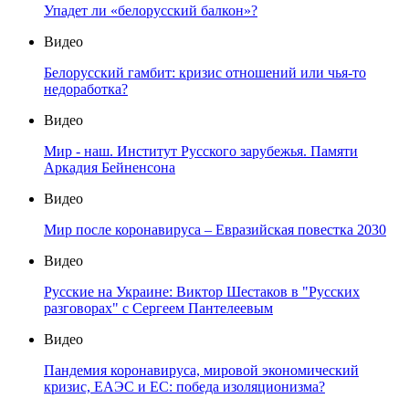
Упадет ли «белорусский балкон»?
Видео
Белорусский гамбит: кризис отношений или чья-то
недоработка?
Видео
Мир - наш. Институт Русского зарубежья. Памяти
Аркадия Бейненсона
Видео
Мир после коронавируса – Евразийская повестка 2030
Видео
Русские на Украине: Виктор Шестаков в "Русских
разговорах" с Сергеем Пантелеевым
Видео
Пандемия коронавируса, мировой экономический
кризис, ЕАЭС и ЕС: победа изоляционизма?