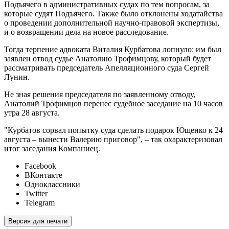
Подъячего в административных судах по тем вопросам, за
которые судят Подъячего. Также было отклонены ходатайства
о проведении дополнительной научно-правовой экспертизы,
и о возвращении дела на новое расследование.
Тогда терпение адвоката Виталия Курбатова лопнуло: им был
заявлен отвод судье Анатолию Трофимцову, который будет
рассматривать председатель Апелляционного суда Сергей
Лунин.
Не зная решения председателя по заявленному отводу,
Анатолий Трофимцов перенес судебное заседание на 10 часов
утра 28 августа.
"Курбатов сорвал попытку суда сделать подарок Ющенко к 24
августа – вынести Валерию приговор", – так охарактеризовал
итог заседания Компаниец.
Facebook
ВКонтакте
Одноклассники
Twitter
Telegram
Версия для печати