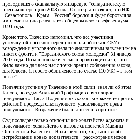
проводившего скандальную январскую "сепаратистскую"
пресс-конференцию 2008 года. Он открыто заявил, что НФ
"Севастополь – Крым – Россия" боролся и будет бороться за
имплементацию результатов общекрымского референдума
1991 года.
Кроме того, Ткаченко напомнил, что все участники
упомянутой пресс-конференции знали об отказе СБУ в
возбуждении уголовного дела по аналогичным заявлениям на
пикете фронта и "Евразийского союза молодежи" 31 января
2007 года. По мнению керченского правозащитника, "это
было важно для всех нас с точки зрения соблюдения закона,
для Клюева (второго обвиняемого по статье 110 УК) – в том
числе".
Подъячий уточнил у Ткаченко в этой связи, знал ли об этом
Клюев, но судья Анатолий Трофимцов снял вопрос
подсудимого. Тогда Подъячий высказал "возражение против
действий председательствующего, ущемляющего права
подсудимого". Возражение было занесено в протокол.
Суд последовательно отклонил все ходатайства адвоката и
подсудимого: ходатайство о вызове свидетелей Марины
Остапенко и Валентина Наливайченко, ходатайство об
истребовании новых доказательств – рассмотрения исков