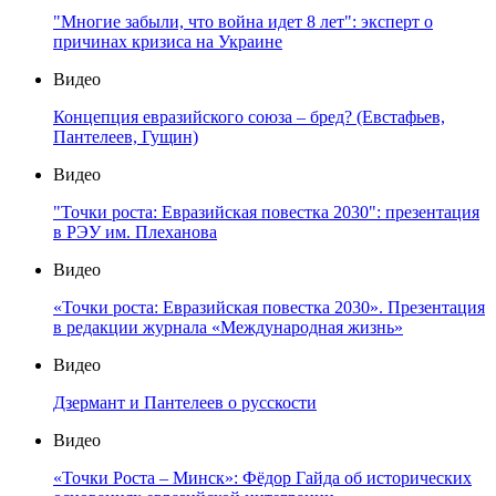
"Многие забыли, что война идет 8 лет": эксперт о
причинах кризиса на Украине
Видео
Концепция евразийского союза – бред? (Евстафьев,
Пантелеев, Гущин)
Видео
"Точки роста: Евразийская повестка 2030": презентация
в РЭУ им. Плеханова
Видео
«Точки роста: Евразийская повестка 2030». Презентация
в редакции журнала «Международная жизнь»
Видео
Дзермант и Пантелеев о русскости
Видео
«Точки Роста – Минск»: Фёдор Гайда об исторических