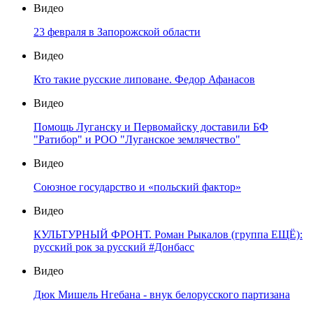
Видео
23 февраля в Запорожской области
Видео
Кто такие русские липоване. Федор Афанасов
Видео
Помощь Луганску и Первомайску доставили БФ
"Ратибор" и РОО "Луганское землячество"
Видео
Союзное государство и «польский фактор»
Видео
КУЛЬТУРНЫЙ ФРОНТ. Роман Рыкалов (группа ЕЩЁ):
русский рок за русский #Донбасс
Видео
Дюк Мишель Нгебана - внук белорусского партизана