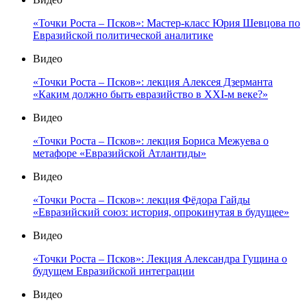
«Точки Роста – Псков»: Мастер-класс Юрия Шевцова по
Евразийской политической аналитике
Видео
«Точки Роста – Псков»: лекция Алексея Дзерманта
«Каким должно быть евразийство в XXI-м веке?»
Видео
«Точки Роста – Псков»: лекция Бориса Межуева о
метафоре «Евразийской Атлантиды»
Видео
«Точки Роста – Псков»: лекция Фёдора Гайды
«Евразийский союз: история, опрокинутая в будущее»
Видео
«Точки Роста – Псков»: Лекция Александра Гущина о
будущем Евразийской интеграции
Видео