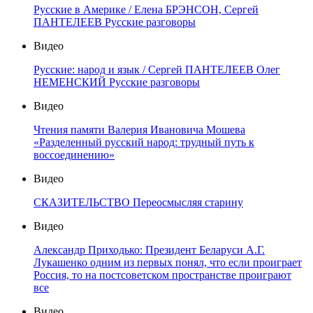
Русские в Америке / Елена БРЭНСОН, Сергей
ПАНТЕЛЕЕВ Русские разговоры
Видео
Русские: народ и язык / Сергей ПАНТЕЛЕЕВ Олег
НЕМЕНСКИЙ Русские разговоры
Видео
Чтения памяти Валерия Ивановича Мошева
«Разделенный русский народ: трудный путь к
воссоединению»
Видео
СКАЗИТЕЛЬСТВО Переосмысляя старину
Видео
Александр Приходько: Президент Беларуси А.Г.
Лукашенко одним из первых понял, что если проиграет
Россия, то на постсоветском пространстве проиграют
все
Видео