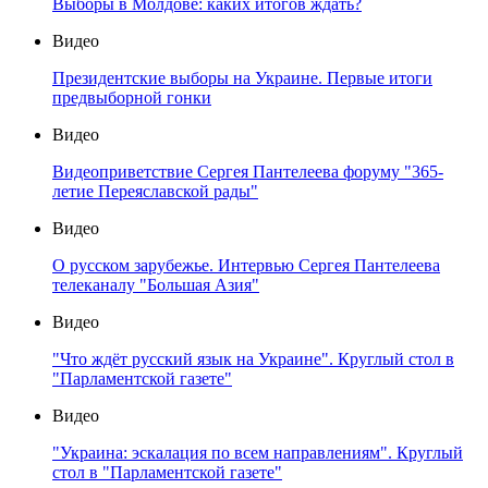
Выборы в Молдове: каких итогов ждать?
Видео
Президентские выборы на Украине. Первые итоги
предвыборной гонки
Видео
Видеоприветствие Сергея Пантелеева форуму "365-
летие Переяславской рады"
Видео
О русском зарубежье. Интервью Сергея Пантелеева
телеканалу "Большая Азия"
Видео
"Что ждёт русский язык на Украине". Круглый стол в
"Парламентской газете"
Видео
"Украина: эскалация по всем направлениям". Круглый
стол в "Парламентской газете"