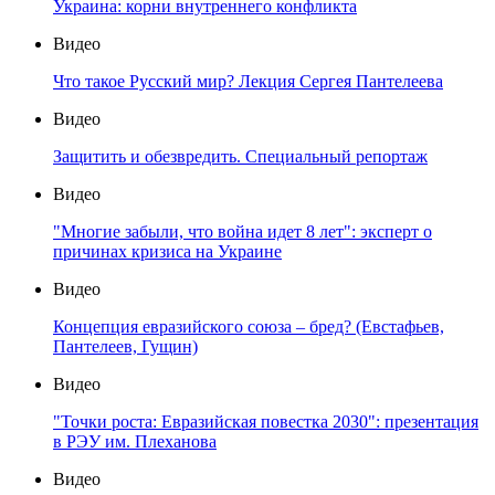
Украина: корни внутреннего конфликта
Видео
Что такое Русский мир? Лекция Сергея Пантелеева
Видео
Защитить и обезвредить. Специальный репортаж
Видео
"Многие забыли, что война идет 8 лет": эксперт о
причинах кризиса на Украине
Видео
Концепция евразийского союза – бред? (Евстафьев,
Пантелеев, Гущин)
Видео
"Точки роста: Евразийская повестка 2030": презентация
в РЭУ им. Плеханова
Видео