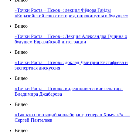
«Точки Роста – Псков»: лекция Фёдора Гайды
«Евразийский союз: история, опрокинутая в будущее»
Видео
«Точки Роста – Псков»: Лекция Александра Гущина о
будущем Евразийской интеграции
Видео
«Точки Роста – Псков»: доклад Дмитрия Евстафьева и
экспертная дискуссия
Видео
«Точки Роста – Псков»: видеоприветствие сенатора
Владимира Джабарова
Видео
«Так кто настоящий коллаборант, генерал Хомчак?» —
Сергей Пантелеев
Видео