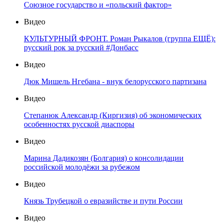
Союзное государство и «польский фактор»
Видео
КУЛЬТУРНЫЙ ФРОНТ. Роман Рыкалов (группа ЕЩЁ):
русский рок за русский #Донбасс
Видео
Дюк Мишель Нгебана - внук белорусского партизана
Видео
Степанюк Александр (Киргизия) об экономических
особенностях русской диаспоры
Видео
Марина Дадикозян (Болгария) о консолидации
российской молодёжи за рубежом
Видео
Князь Трубецкой о евразийстве и пути России
Видео