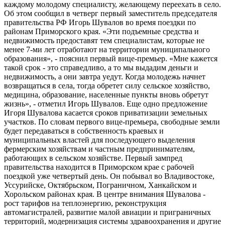
каждому молодому специалисту, желающему переехать в село.
Об этом сообщил в четверг первый заместитель председателя
правительства РФ Игорь Шувалов во время поездки по
районам Приморского края. «Эти подъемные средства и
недвижимость предоставят тем специалистам, которые не
менее 7-ми лет отработают на территории муниципального
образования», - пояснил первый вице-премьер. «Мне кажется
такой срок - это справедливо, а то мы выдадим деньги и
недвижимость, а они завтра уедут. Когда молодежь начнет
возвращаться в села, тогда обретет силу сельское хозяйство,
медицина, образование, населенные пункты вновь обретут
жизнь», - отметил Игорь Шувалов. Еще одно предложение
Игоря Шувалова касается сроков приватизации земельных
участков. По словам первого вице-премьера, свободные земли
будет передаваться в собственность краевых и
муниципальных властей для последующего выделения
фермерским хозяйствам и частным предпринимателям,
работающих в сельском хозяйстве. Первый зампред
правительства находится в Приморском крае с рабочей
поездкой уже четвертый день. Он побывал во Владивостоке,
Уссурийске, Октябрьском, Пограничном, Ханкайском и
Хорольском районах края. В центре внимания Шувалова -
рост тарифов на теплоэнергию, реконструкция
автомагистралей, развитие малой авиации и приграничных
территорий, модернизация системы здравоохранения и другие