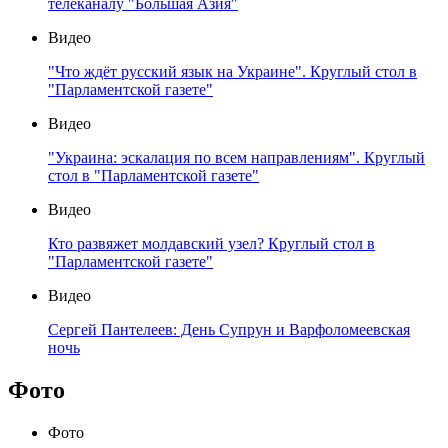
телеканалу "Большая Азия"
Видео
"Что ждёт русский язык на Украине". Круглый стол в
"Парламентской газете"
Видео
"Украина: эскалация по всем направлениям". Круглый
стол в "Парламентской газете"
Видео
Кто развяжет молдавский узел? Круглый стол в
"Парламентской газете"
Видео
Сергей Пантелеев: День Супрун и Варфоломеевская
ночь
Фото
Фото