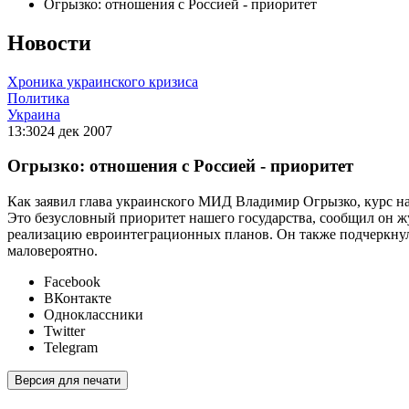
Огрызко: отношения с Россией - приоритет
Новости
Хроника украинского кризиса
Политика
Украина
13:30
24 дек 2007
Огрызко: отношения с Россией - приоритет
Как заявил глава украинского МИД Владимир Огрызко, курс н
Это безусловный приоритет нашего государства, сообщил он ж
реализацию евроинтеграционных планов. Он также подчеркнул 
маловероятно.
Facebook
ВКонтакте
Одноклассники
Twitter
Telegram
Версия для печати