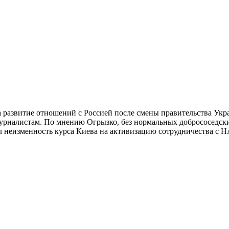
а развитие отношений с Россией после смены правительства Ук
урналистам. По мнению Огрызко, без нормальных добрососедски
неизменность курса Киева на активизацию сотрудничества с НА