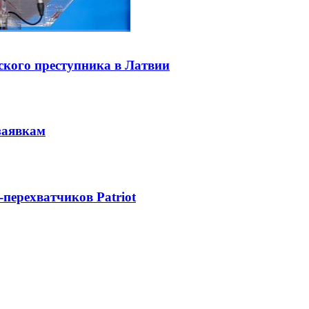
ского преступника в Латвии
заявкам
-перехватчиков Patriot