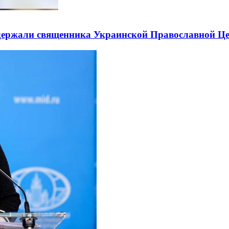
держали священника Украинской Православной Ц