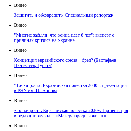
Видео
Защитить и обезвредить. Специальный репортаж
Видео
"Многие забыли, что война идет 8 лет": эксперт о
причинах кризиса на Украине
Видео
Концепция евразийского союза – бред? (Евстафьев,
Пантелеев, Гущин)
Видео
"Точки роста: Евразийская повестка 2030": презентация
в РЭУ им. Плеханова
Видео
«Точки роста: Евразийская повестка 2030». Презентация
в редакции журнала «Международная жизнь»
Видео