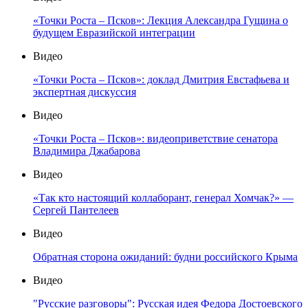
«Точки Роста – Псков»: Лекция Александра Гущина о
будущем Евразийской интеграции
Видео
«Точки Роста – Псков»: доклад Дмитрия Евстафьева и
экспертная дискуссия
Видео
«Точки Роста – Псков»: видеоприветствие сенатора
Владимира Джабарова
Видео
«Так кто настоящий коллаборант, генерал Хомчак?» —
Сергей Пантелеев
Видео
Обратная сторона ожиданий: будни российского Крыма
Видео
"Русские разговоры": Русская идея Федора Достоевского