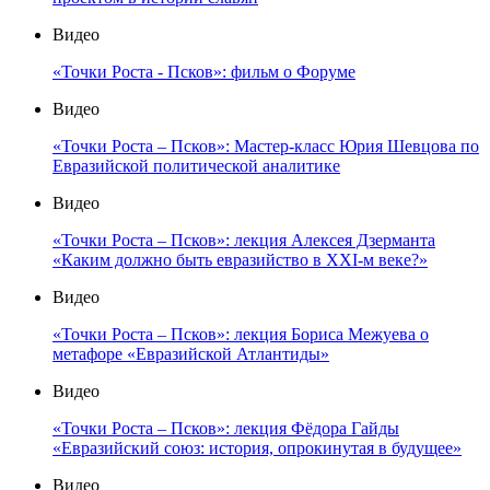
Видео
«Точки Роста - Псков»: фильм о Форуме
Видео
«Точки Роста – Псков»: Мастер-класс Юрия Шевцова по
Евразийской политической аналитике
Видео
«Точки Роста – Псков»: лекция Алексея Дзерманта
«Каким должно быть евразийство в XXI-м веке?»
Видео
«Точки Роста – Псков»: лекция Бориса Межуева о
метафоре «Евразийской Атлантиды»
Видео
«Точки Роста – Псков»: лекция Фёдора Гайды
«Евразийский союз: история, опрокинутая в будущее»
Видео