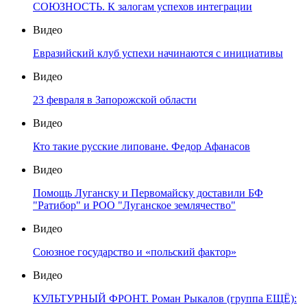
СОЮЗНОСТЬ. К залогам успехов интеграции
Видео
Евразийский клуб успехи начинаются с инициативы
Видео
23 февраля в Запорожской области
Видео
Кто такие русские липоване. Федор Афанасов
Видео
Помощь Луганску и Первомайску доставили БФ
"Ратибор" и РОО "Луганское землячество"
Видео
Союзное государство и «польский фактор»
Видео
КУЛЬТУРНЫЙ ФРОНТ. Роман Рыкалов (группа ЕЩЁ):