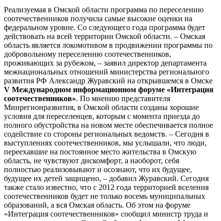
Реализуемая в Омской области программа по переселению
соотечественников получила самые высокие оценки на
федеральном уровне. Со следующего года программа будет
действовать на всей территории Омской области. – Омская
область является локомотивом в продвижении программы по
добровольному переселению соотечественников,
проживающих за рубежом, – заявил директор департамента
межнациональных отношений министерства регионального
развития РФ Александр Журавский на открывшемся в Омске
V Международном информационном форуме «Интеграция
соотечественников»
. По мнению представителя
Минрегионразвития, в Омской области созданы хорошие
условия для переселенцев, которым с момента приезда до
полного обустройства на новом месте обеспечивается полное
содействие со стороны региональных ведомств. – Сегодня в
выступлениях соотечественников, мы услышали, что люди,
переехавшие на постоянное место жительства в Омскую
область, не чувствуют дискомфорт, а наоборот, себя
полностью реализовывают и осознают, что их будущее,
будущее их детей защищено, – добавил Журавский. Сегодня
также стало известно, что с 2012 года территорией вселения
соотечественников будет не только восемь муниципальных
образований, а вся Омская область. Об этом на форуме
«Интеграция соотечественников» сообщил министр труда и