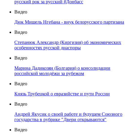
русский рок за русский #Донбасс
Видео
Дюк Мишель Нгебана - внук белорусского партизана
Видео
Степанюк Александр (Киргизия) об экономических
особенностях русской диаспоры
Видео
Марина Дадикозян (Болгария) о консолидации
российской молодёжи за рубежом
Видео
Князь Трубецкой о евразийстве и пути России
Видео
Андрей Якусик о своей работе и будущем Союзного
государства в рубрике "Двери открываются"
Видео