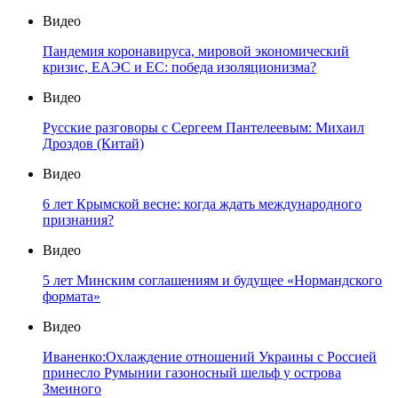
Видео
Пандемия коронавируса, мировой экономический
кризис, ЕАЭС и ЕС: победа изоляционизма?
Видео
Русские разговоры с Сергеем Пантелеевым: Михаил
Дроздов (Китай)
Видео
6 лет Крымской весне: когда ждать международного
признания?
Видео
5 лет Минским соглашениям и будущее «Нормандского
формата»
Видео
Иваненко:Охлаждение отношений Украины с Россией
принесло Румынии газоносный шельф у острова
Змеиного