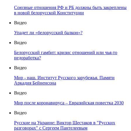
Союзные отношения РФ и РБ должны быть закреплены
в новой белорусской Конституции
Видео
Упадет ли «белорусский балкон»?
Видео
Белорусский гамбит: кризис отношений или чья-то
недоработка?
Видео
Мир - наш. Институт Русского зарубежья. Памяти
Аркадия Бейненсона
Видео
Мир после коронавируса – Евразийская повестка 2030
Видео
Русские на Украине: Виктор Шестаков в "Русских
разговорах" с Сергеем Пантелеевым