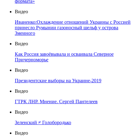
формата»
Видео
Иваненко:Охлаждение отношений Украины с Россией
принесло Румынии газоносный шельф у острова
Змеиного
Видео
Как Россия завоёвывала и осваивала Северное
Причерноморье
Видео
Президентские выборы на Украине-2019
Видео
ГТРК ЛНР. Мнение. Сергей Пантелеев
Видео
Зеленский ≠ Голобородько
Видео