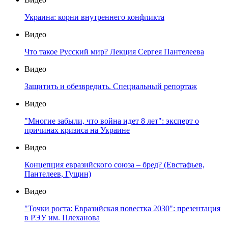
Украина: корни внутреннего конфликта
Видео
Что такое Русский мир? Лекция Сергея Пантелеева
Видео
Защитить и обезвредить. Специальный репортаж
Видео
"Многие забыли, что война идет 8 лет": эксперт о
причинах кризиса на Украине
Видео
Концепция евразийского союза – бред? (Евстафьев,
Пантелеев, Гущин)
Видео
"Точки роста: Евразийская повестка 2030": презентация
в РЭУ им. Плеханова