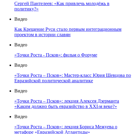
Сергей Пантелеев: «Как привлечь молодёжь в
политику?»
Видео
Как Крещение Руси стало первым интеграционным
проектом в истории славян
Видео
«Точки Роста - Псков»: фильм о Форуме
Видео
«Точки Роста – Псков»: Мастер-класс Юрия Шевцова по
Евразийской политической аналитике
Видео
«Точки Роста – Псков»: лекция Алексея Дзерманта
«Каким должно быть евразийство в XXI-м веке?»
Видео
«Точки Роста – Псков»: лекция Бориса Межуева о
метафоре «Евразийской Атлантиды»