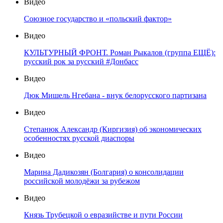
Видео
Союзное государство и «польский фактор»
Видео
КУЛЬТУРНЫЙ ФРОНТ. Роман Рыкалов (группа ЕЩЁ):
русский рок за русский #Донбасс
Видео
Дюк Мишель Нгебана - внук белорусского партизана
Видео
Степанюк Александр (Киргизия) об экономических
особенностях русской диаспоры
Видео
Марина Дадикозян (Болгария) о консолидации
российской молодёжи за рубежом
Видео
Князь Трубецкой о евразийстве и пути России