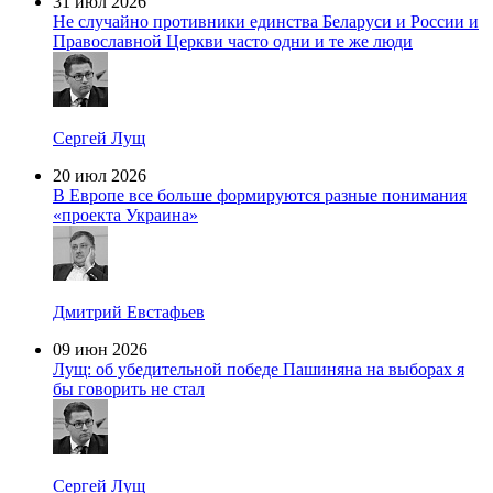
31 июл 2026
Не случайно противники единства Беларуси и России и
Православной Церкви часто одни и те же люди
Сергей Лущ
20 июл 2026
В Европе все больше формируются разные понимания
«проекта Украина»
Дмитрий Евстафьев
09 июн 2026
Лущ: об убедительной победе Пашиняна на выборах я
бы говорить не стал
Сергей Лущ