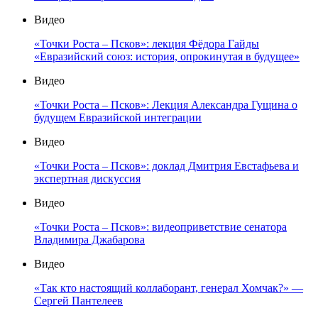
Видео
«Точки Роста – Псков»: лекция Фёдора Гайды
«Евразийский союз: история, опрокинутая в будущее»
Видео
«Точки Роста – Псков»: Лекция Александра Гущина о
будущем Евразийской интеграции
Видео
«Точки Роста – Псков»: доклад Дмитрия Евстафьева и
экспертная дискуссия
Видео
«Точки Роста – Псков»: видеоприветствие сенатора
Владимира Джабарова
Видео
«Так кто настоящий коллаборант, генерал Хомчак?» —
Сергей Пантелеев