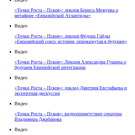
«Точки Роста – Псков»: лекция Бориса Межуева о
метафоре «Евразийской Атлантиды»
Видео
«Точки Роста – Псков»: лекция Фёдора Гайды
«Евразийский союз: история, опрокинутая в будущее»
Видео
«Точки Роста – Псков»: Лекция Александра Гущина о
будущем Евразийской интеграции
Видео
«Точки Роста – Псков»: доклад Дмитрия Евстафьева и
экспертная дискуссия
Видео
«Точки Роста – Псков»: видеоприветствие сенатора
Владимира Джабарова
Видео