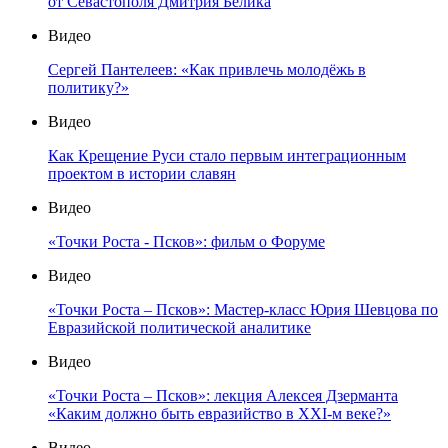
от Севастополя Дмитрия Белика
Видео
Сергей Пантелеев: «Как привлечь молодёжь в
политику?»
Видео
Как Крещение Руси стало первым интеграционным
проектом в истории славян
Видео
«Точки Роста - Псков»: фильм о Форуме
Видео
«Точки Роста – Псков»: Мастер-класс Юрия Шевцова по
Евразийской политической аналитике
Видео
«Точки Роста – Псков»: лекция Алексея Дзерманта
«Каким должно быть евразийство в XXI-м веке?»
Видео