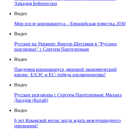
Аркадия Бейненсона
Видео
Мир после коронавируса – Евразийская повестка 2030
Видео
Русские на Украине: Виктор Шестаков в "Русских
разговорах" с Сергеем Пантелеевым
Видео
Пандемия коронавируса, мировой экономический
кризис, ЕАЭС и ЕС: победа изоляционизма?
Видео
Русские разговоры с Сергеем Пантелеевым: Михаил
Дроздов (Китай)
Видео
6 лет Крымской весне: когда ждать международного
признания?