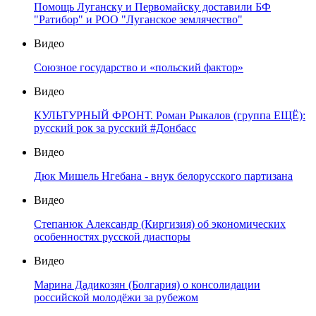
Помощь Луганску и Первомайску доставили БФ
"Ратибор" и РОО "Луганское землячество"
Видео
Союзное государство и «польский фактор»
Видео
КУЛЬТУРНЫЙ ФРОНТ. Роман Рыкалов (группа ЕЩЁ):
русский рок за русский #Донбасс
Видео
Дюк Мишель Нгебана - внук белорусского партизана
Видео
Степанюк Александр (Киргизия) об экономических
особенностях русской диаспоры
Видео
Марина Дадикозян (Болгария) о консолидации
российской молодёжи за рубежом