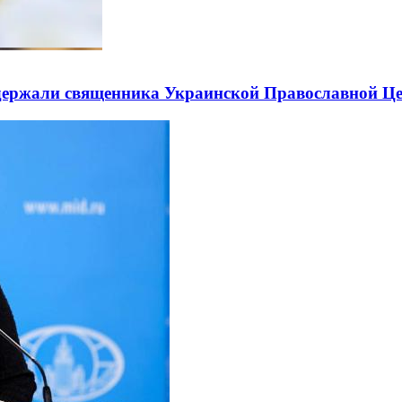
держали священника Украинской Православной Ц