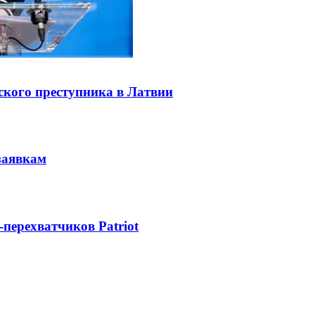
ского преступника в Латвии
заявкам
-перехватчиков Patriot