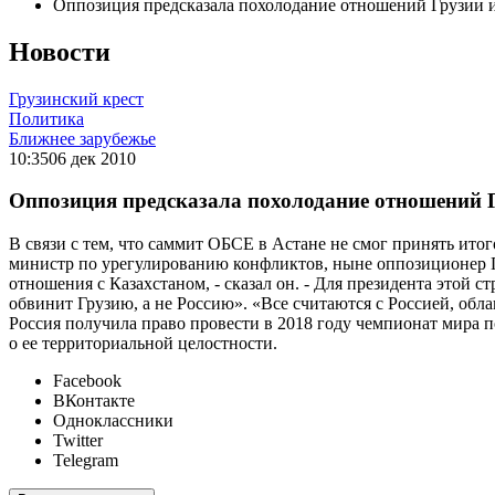
Оппозиция предсказала похолодание отношений Грузии и
Новости
Грузинский крест
Политика
Ближнее зарубежье
10:35
06 дек 2010
Оппозиция предсказала похолодание отношений Г
В связи с тем, что саммит ОБСЕ в Астане не смог принять ито
министр по урегулированию конфликтов, ныне оппозиционер Г
отношения с Казахстаном, - сказал он. - Для президента этой с
обвинит Грузию, а не Россию». «Все считаются с Россией, обл
Россия получила право провести в 2018 году чемпионат мира п
о ее территориальной целостности.
Facebook
ВКонтакте
Одноклассники
Twitter
Telegram