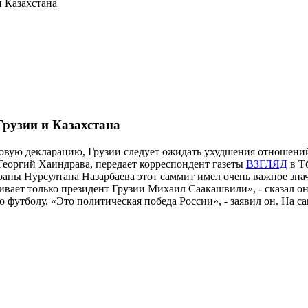
 Казахстана
рузии и Казахстана
говую декларацию, Грузии следует ожидать ухудшения отношений
еоргий Хаиндрава, передает корреспондент газеты
ВЗГЛЯД
в Тб
траны Нурсултана Назарбаева этот саммит имел очень важное значе
аивает только президент Грузии Михаил Саакашвили», - сказал 
о футболу. «Это политическая победа России», - заявил он. На 