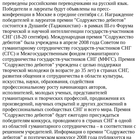
переведены российскими переводчиками на русский язык.
Победители и лауреаты будут объявлены на пресс-
конференции в Москве в середине сентября с.г. Награждение
победителей и лауреатов премии "Содружество дебютов"
состоится в Душанбе (Таджикистан) - в рамках III-го Форума
творческой и научной интеллигенции государств-участников
СНГ (18-20 сентября). Международная премия "Содружество
дебютов" была учреждена в апреле 2008 года Советом по
гуманитарному сотрудничеству государств-участников СНГ
(СГС) и Межгосударственным фондом гуманитарного
сотрудничества государств-участников СНГ (МФГС). Премия
"Содружество дебютов" учреждена с целью поддержки
творческой молодежи (в возрасте до 35 лет) в странах СНГ,
развития общения и сотрудничества в области культуры,
искусства, науки, образования, содействия
профессиональному росту начинающих авторов,
исполнителей, молодых ученых, представителей
гуманитарных и творческих профессий, продвижения их
произведений, научных открытий и других достижений в
профессиональных сообществах СНГ и всего мира. Премия
"Содружество дебютов" будет ежегодно присуждаться
победителям конкурса, проводимого в странах СНГ в одной
из областей гуманитарного сотрудничества – в соответствии с
решением учредителей. Информация о премии "Содружество
дебютов" и поэтическом конкурсе 2008 года публикуется на