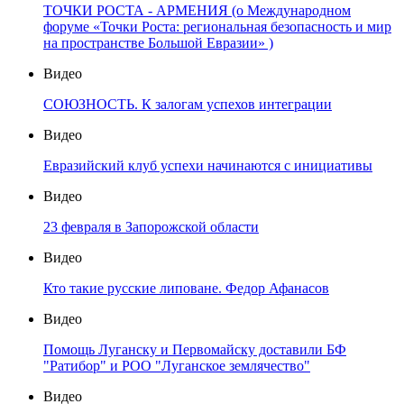
ТОЧКИ РОСТА - АРМЕНИЯ (о Международном
форуме «Точки Роста: региональная безопасность и мир
на пространстве Большой Евразии» )
Видео
СОЮЗНОСТЬ. К залогам успехов интеграции
Видео
Евразийский клуб успехи начинаются с инициативы
Видео
23 февраля в Запорожской области
Видео
Кто такие русские липоване. Федор Афанасов
Видео
Помощь Луганску и Первомайску доставили БФ
"Ратибор" и РОО "Луганское землячество"
Видео