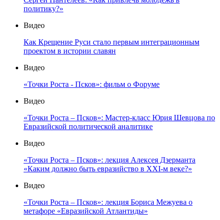
политику?»
Видео
Как Крещение Руси стало первым интеграционным
проектом в истории славян
Видео
«Точки Роста - Псков»: фильм о Форуме
Видео
«Точки Роста – Псков»: Мастер-класс Юрия Шевцова по
Евразийской политической аналитике
Видео
«Точки Роста – Псков»: лекция Алексея Дзерманта
«Каким должно быть евразийство в XXI-м веке?»
Видео
«Точки Роста – Псков»: лекция Бориса Межуева о
метафоре «Евразийской Атлантиды»