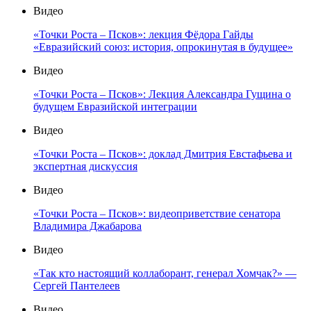
Видео
«Точки Роста – Псков»: лекция Фёдора Гайды
«Евразийский союз: история, опрокинутая в будущее»
Видео
«Точки Роста – Псков»: Лекция Александра Гущина о
будущем Евразийской интеграции
Видео
«Точки Роста – Псков»: доклад Дмитрия Евстафьева и
экспертная дискуссия
Видео
«Точки Роста – Псков»: видеоприветствие сенатора
Владимира Джабарова
Видео
«Так кто настоящий коллаборант, генерал Хомчак?» —
Сергей Пантелеев
Видео