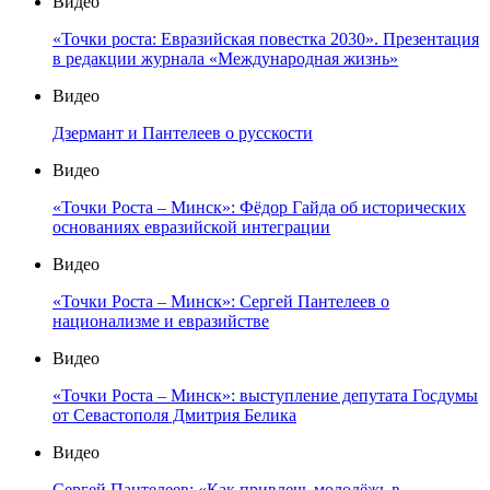
Видео
«Точки роста: Евразийская повестка 2030». Презентация
в редакции журнала «Международная жизнь»
Видео
Дзермант и Пантелеев о русскости
Видео
«Точки Роста – Минск»: Фёдор Гайда об исторических
основаниях евразийской интеграции
Видео
«Точки Роста – Минск»: Сергей Пантелеев о
национализме и евразийстве
Видео
«Точки Роста – Минск»: выступление депутата Госдумы
от Севастополя Дмитрия Белика
Видео
Сергей Пантелеев: «Как привлечь молодёжь в