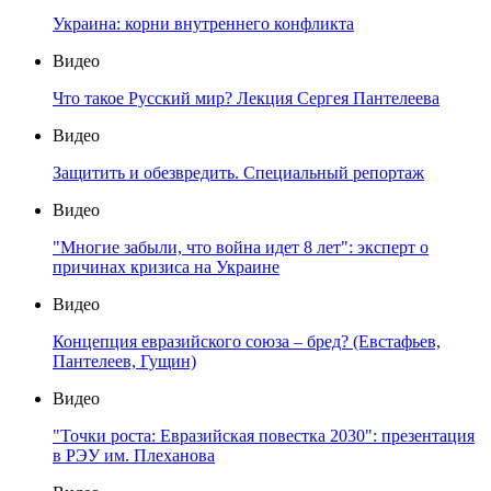
Украина: корни внутреннего конфликта
Видео
Что такое Русский мир? Лекция Сергея Пантелеева
Видео
Защитить и обезвредить. Специальный репортаж
Видео
"Многие забыли, что война идет 8 лет": эксперт о
причинах кризиса на Украине
Видео
Концепция евразийского союза – бред? (Евстафьев,
Пантелеев, Гущин)
Видео
"Точки роста: Евразийская повестка 2030": презентация
в РЭУ им. Плеханова