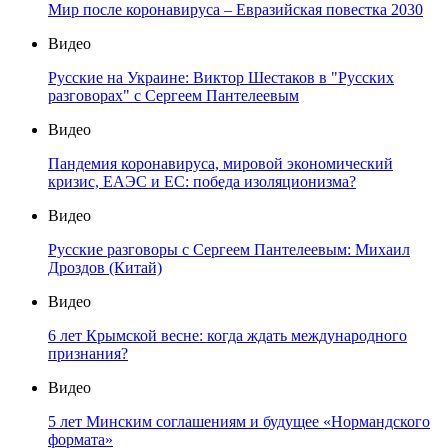
Мир после коронавируса – Евразийская повестка 2030
Видео
Русские на Украине: Виктор Шестаков в "Русских
разговорах" с Сергеем Пантелеевым
Видео
Пандемия коронавируса, мировой экономический
кризис, ЕАЭС и ЕС: победа изоляционизма?
Видео
Русские разговоры с Сергеем Пантелеевым: Михаил
Дроздов (Китай)
Видео
6 лет Крымской весне: когда ждать международного
признания?
Видео
5 лет Минским соглашениям и будущее «Нормандского
формата»