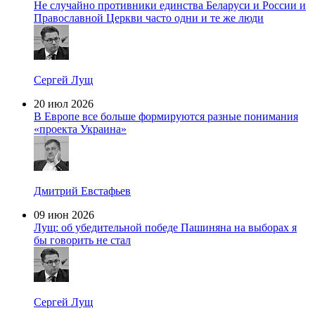
Не случайно противники единства Беларуси и России и
Православной Церкви часто одни и те же люди
Сергей Лущ
20 июл 2026
В Европе все больше формируются разные понимания
«проекта Украина»
Дмитрий Евстафьев
09 июн 2026
Лущ: об убедительной победе Пашиняна на выборах я
бы говорить не стал
Сергей Лущ