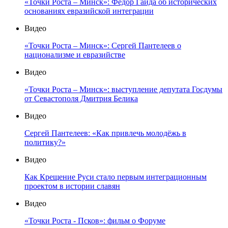
«Точки Роста – Минск»: Фёдор Гайда об исторических
основаниях евразийской интеграции
Видео
«Точки Роста – Минск»: Сергей Пантелеев о
национализме и евразийстве
Видео
«Точки Роста – Минск»: выступление депутата Госдумы
от Севастополя Дмитрия Белика
Видео
Сергей Пантелеев: «Как привлечь молодёжь в
политику?»
Видео
Как Крещение Руси стало первым интеграционным
проектом в истории славян
Видео
«Точки Роста - Псков»: фильм о Форуме