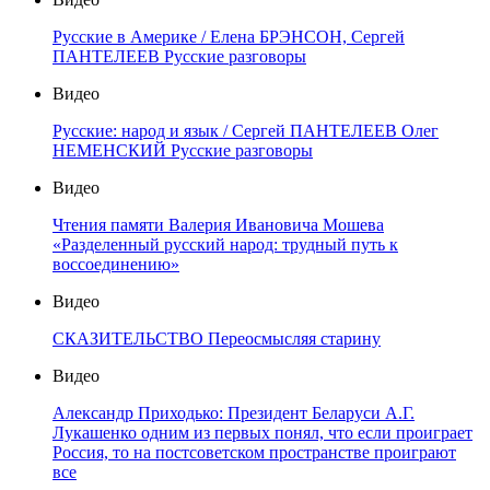
Русские в Америке / Елена БРЭНСОН, Сергей
ПАНТЕЛЕЕВ Русские разговоры
Видео
Русские: народ и язык / Сергей ПАНТЕЛЕЕВ Олег
НЕМЕНСКИЙ Русские разговоры
Видео
Чтения памяти Валерия Ивановича Мошева
«Разделенный русский народ: трудный путь к
воссоединению»
Видео
СКАЗИТЕЛЬСТВО Переосмысляя старину
Видео
Александр Приходько: Президент Беларуси А.Г.
Лукашенко одним из первых понял, что если проиграет
Россия, то на постсоветском пространстве проиграют
все