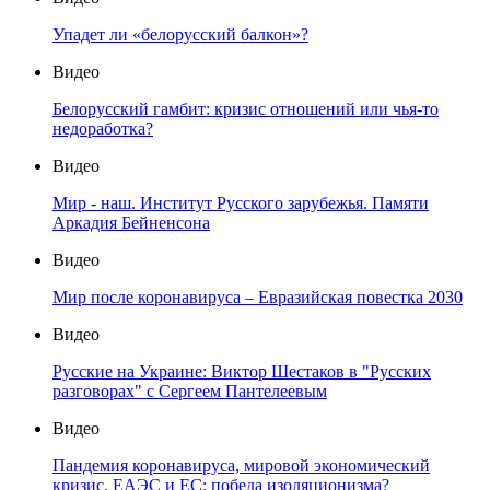
Упадет ли «белорусский балкон»?
Видео
Белорусский гамбит: кризис отношений или чья-то
недоработка?
Видео
Мир - наш. Институт Русского зарубежья. Памяти
Аркадия Бейненсона
Видео
Мир после коронавируса – Евразийская повестка 2030
Видео
Русские на Украине: Виктор Шестаков в "Русских
разговорах" с Сергеем Пантелеевым
Видео
Пандемия коронавируса, мировой экономический
кризис, ЕАЭС и ЕС: победа изоляционизма?