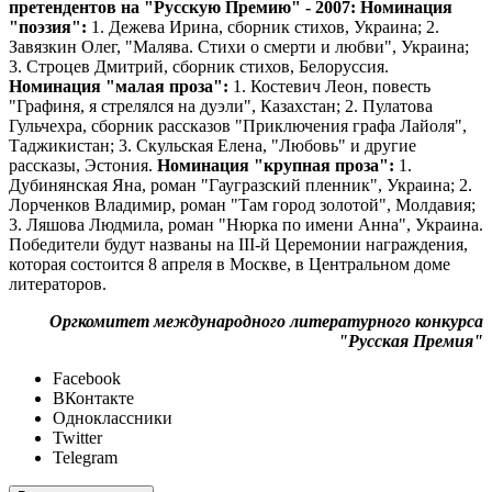
претендентов на "Русскую Премию" - 2007:
Номинация
"поэзия":
1. Дежева Ирина, сборник стихов, Украина; 2.
Завязкин Олег, "Малява. Стихи о смерти и любви", Украина;
3. Строцев Дмитрий, сборник стихов, Белоруссия.
Номинация "малая проза":
1. Костевич Леон, повесть
"Графиня, я стрелялся на дуэли", Казахстан; 2. Пулатова
Гульчехра, сборник рассказов "Приключения графа Лайоля",
Таджикистан; 3. Скульская Елена, "Любовь" и другие
рассказы, Эстония.
Номинация "крупная проза":
1.
Дубинянская Яна, роман "Гаугразский пленник", Украина; 2.
Лорченков Владимир, роман "Там город золотой", Молдавия;
3. Ляшова Людмила, роман "Нюрка по имени Анна", Украина.
Победители будут названы на III-й Церемонии награждения,
которая состоится 8 апреля в Москве, в Центральном доме
литераторов.
Оргкомитет международного литературного конкурса
"Русская Премия"
Facebook
ВКонтакте
Одноклассники
Twitter
Telegram