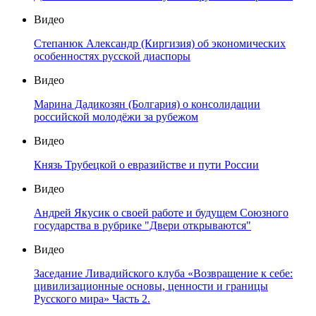
Видео
Степанюк Александр (Киргизия) об экономических
особенностях русской диаспоры
Видео
Марина Дадикозян (Болгария) о консолидации
российской молодёжи за рубежом
Видео
Князь Трубецкой о евразийстве и пути России
Видео
Андрей Якусик о своей работе и будущем Союзного
государства в рубрике "Двери открываются"
Видео
Заседание Ливадийского клуба «Возвращение к себе:
цивилизационные основы, ценности и границы
Русского мира» Часть 2.