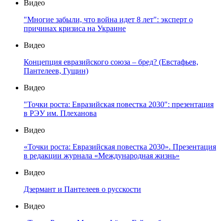
Видео
"Многие забыли, что война идет 8 лет": эксперт о
причинах кризиса на Украине
Видео
Концепция евразийского союза – бред? (Евстафьев,
Пантелеев, Гущин)
Видео
"Точки роста: Евразийская повестка 2030": презентация
в РЭУ им. Плеханова
Видео
«Точки роста: Евразийская повестка 2030». Презентация
в редакции журнала «Международная жизнь»
Видео
Дзермант и Пантелеев о русскости
Видео