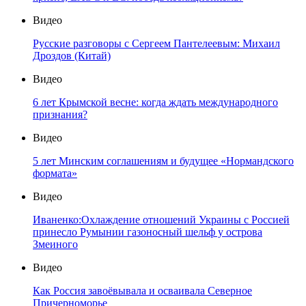
Видео
Русские разговоры с Сергеем Пантелеевым: Михаил
Дроздов (Китай)
Видео
6 лет Крымской весне: когда ждать международного
признания?
Видео
5 лет Минским соглашениям и будущее «Нормандского
формата»
Видео
Иваненко:Охлаждение отношений Украины с Россией
принесло Румынии газоносный шельф у острова
Змеиного
Видео
Как Россия завоёвывала и осваивала Северное
Причерноморье