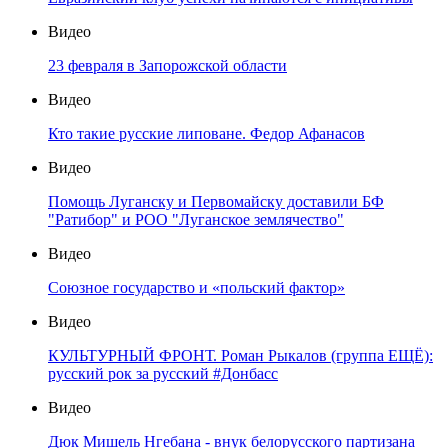
Видео
23 февраля в Запорожской области
Видео
Кто такие русские липоване. Федор Афанасов
Видео
Помощь Луганску и Первомайску доставили БФ
"Ратибор" и РОО "Луганское землячество"
Видео
Союзное государство и «польский фактор»
Видео
КУЛЬТУРНЫЙ ФРОНТ. Роман Рыкалов (группа ЕЩЁ):
русский рок за русский #Донбасс
Видео
Дюк Мишель Нгебана - внук белорусского партизана