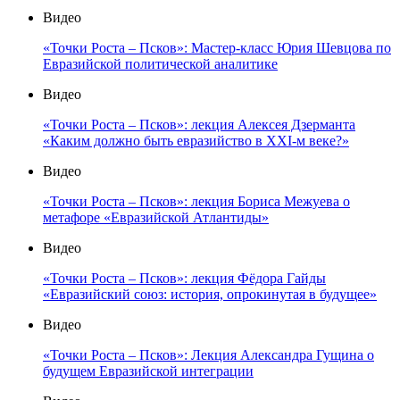
Видео
«Точки Роста – Псков»: Мастер-класс Юрия Шевцова по
Евразийской политической аналитике
Видео
«Точки Роста – Псков»: лекция Алексея Дзерманта
«Каким должно быть евразийство в XXI-м веке?»
Видео
«Точки Роста – Псков»: лекция Бориса Межуева о
метафоре «Евразийской Атлантиды»
Видео
«Точки Роста – Псков»: лекция Фёдора Гайды
«Евразийский союз: история, опрокинутая в будущее»
Видео
«Точки Роста – Псков»: Лекция Александра Гущина о
будущем Евразийской интеграции