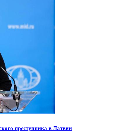
ского преступника в Латвии