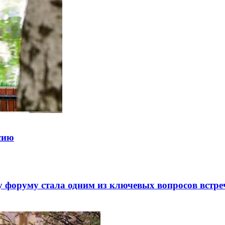
ссию
 форуму стала одним из ключевых вопросов встре