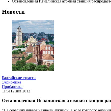
Остановленная Игналинская атомная станция распродаетс
Новости
Балтийские страсти
Экономика
Прибалтика
11:51
12 янв 2012
Остановленная Игналинская атомная станция рас
"На середину января назначен аукцион, в ходе которого адми