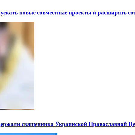
скать новые совместные проекты и расширять сот
держали священника Украинской Православной Ц