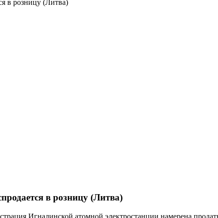
я в розницу (Литва)
продается в розницу (Литва)
нистрация Игналинской атомной электростанции намерена прода