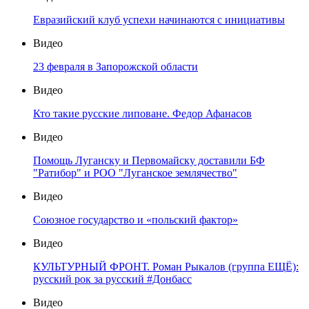
Евразийский клуб успехи начинаются с инициативы
Видео
23 февраля в Запорожской области
Видео
Кто такие русские липоване. Федор Афанасов
Видео
Помощь Луганску и Первомайску доставили БФ
"Ратибор" и РОО "Луганское землячество"
Видео
Союзное государство и «польский фактор»
Видео
КУЛЬТУРНЫЙ ФРОНТ. Роман Рыкалов (группа ЕЩЁ):
русский рок за русский #Донбасс
Видео