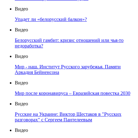
Видео
Упадет ли «белорусский балкон»?
Видео
Белорусский гамбит: кризис отношений или чья-то
недоработка?
Видео
Мир - наш. Институт Русского зарубежья. Памяти
Аркадия Бейненсона
Видео
Мир после коронавируса – Евразийская повестка 2030
Видео
Русские на Украине: Виктор Шестаков в "Русских
разговорах" с Сергеем Пантелеевым
Видео