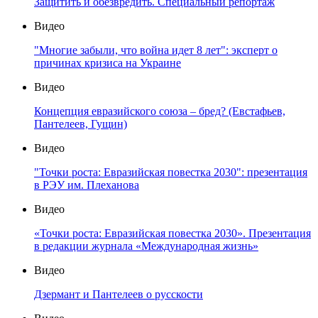
Защитить и обезвредить. Специальный репортаж
Видео
"Многие забыли, что война идет 8 лет": эксперт о
причинах кризиса на Украине
Видео
Концепция евразийского союза – бред? (Евстафьев,
Пантелеев, Гущин)
Видео
"Точки роста: Евразийская повестка 2030": презентация
в РЭУ им. Плеханова
Видео
«Точки роста: Евразийская повестка 2030». Презентация
в редакции журнала «Международная жизнь»
Видео
Дзермант и Пантелеев о русскости