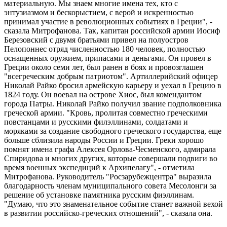
материальную. Мы знаем многие имена тех, кто с
энтузиазмом и бескорыстием, с верой и искренностью
принимал участие в революционных событиях в Греции", -
сказала Митрофанова. Так, капитан российской армии Иосиф
Березовский с двумя братьями привел на полуостров
Пелопоннес отряд численностью 180 человек, полностью
оснащенных оружием, припасами и деньгами. Он провел в
Греции около семи лет, был ранен в боях и провозглашен
"всегреческим добрым патриотом". Артиллерийский офицер
Николай Райко бросил армейскую карьеру и уехал в Грецию в
1824 году. Он воевал на острове Хиос, был комендантом
города Патры. Николай Райко получил звание подполковника
греческой армии. "Кровь, пролитая совместно греческими
повстанцами и русскими филэллинами, солдатами и
моряками за создание свободного греческого государства, еще
больше сблизила народы России и Греции. Греки хорошо
помнят имена графа Алексея Орлова-Чесменского, адмирала
Спиридова и многих других, которые совершали подвиги во
время военных экспедиций к Архипелагу", - отметила
Митрофанова. Руководитель "Росзарубежцентра" выразила
благодарность членам муниципального совета Месолонги за
решение об установке памятника русским фиэллинам.
"Думаю, что это знаменательное событие станет важной вехой
в развитии российско-греческих отношений", - сказала она.