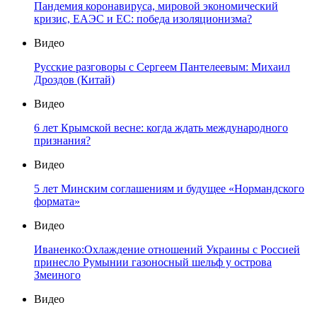
Пандемия коронавируса, мировой экономический
кризис, ЕАЭС и ЕС: победа изоляционизма?
Видео
Русские разговоры с Сергеем Пантелеевым: Михаил
Дроздов (Китай)
Видео
6 лет Крымской весне: когда ждать международного
признания?
Видео
5 лет Минским соглашениям и будущее «Нормандского
формата»
Видео
Иваненко:Охлаждение отношений Украины с Россией
принесло Румынии газоносный шельф у острова
Змеиного
Видео