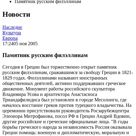
Памятник русским филэллинам
Новости
Наследие
Культура
Европа
17:24
05 ноя 2005
Памятник русским филэллинам
Сегодня в Греции был торжественно открыт памятник
русским филэллинам, сражавшимся за свободу Греции в 1821-
1829 годах. Филэллинами называют иностранных
общественных деятелей, активно поддержавших греческое
движение. Монумент работы российского скульптора
Владимира Усова и архитектора Анастасиоса
Триандафилидиса был установлен в городе Месолонги, где
началось восстание греков против турецкого владычества. На
церемонии присутствовали руководитель Росзарубежцентра
Элеонора Митрофанова, посол РФ в Греции Андрей Вдовин,
другие российские и греческие официальные лица. "В годы
борьбы греческого народа за независимость Россия оказывала
Греции помощь: военную и дипломатическую, моральную и