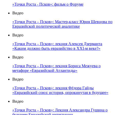
«Точки Роста - Псков»: фильм о Форуме
Видео
«Точки Роста – Псков»: Мастер-класс Юрия Шевцова по
Евразийской политической аналитике
Видео
«Точки Роста – Псков»: лекция Алексея Дзерманта
«Каким должно быть евразийство в XXI-м веке?»
Видео
«Точки Роста – Псков»: лекция Бориса Межуева о
метафоре «Евразийской Атлантиды»
Видео
«Точки Роста – Псков»: лекция Фёдора Гайды
«Евразийский союз: история, опрокинутая в будущее»
Видео
«Точки Роста – Псков»: Лекция Александра Гущина о
будущем Евразийской интеграции