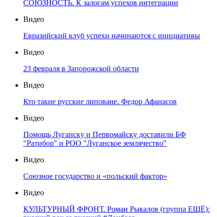
СОЮЗНОСТЬ. К залогам успехов интеграции
Видео
Евразийский клуб успехи начинаются с инициативы
Видео
23 февраля в Запорожской области
Видео
Кто такие русские липоване. Федор Афанасов
Видео
Помощь Луганску и Первомайску доставили БФ
"Ратибор" и РОО "Луганское землячество"
Видео
Союзное государство и «польский фактор»
Видео
КУЛЬТУРНЫЙ ФРОНТ. Роман Рыкалов (группа ЕЩЁ):