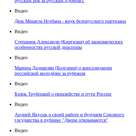
русский рок за русский #Донбасс
Видео
Дюк Мишель Нгебана - внук белорусского партизана
Видео
Степанюк Александр (Киргизия) об экономических
особенностях русской диаспоры
Видео
Марина Дадикозян (Болгария) о консолидации
российской молодёжи за рубежом
Видео
Князь Трубецкой о евразийстве и пути России
Видео
Андрей Якусик о своей работе и будущем Союзного
государства в рубрике "Двери открываются"
Видео