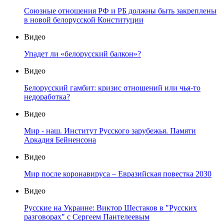
Союзные отношения РФ и РБ должны быть закреплены
в новой белорусской Конституции
Видео
Упадет ли «белорусский балкон»?
Видео
Белорусский гамбит: кризис отношений или чья-то
недоработка?
Видео
Мир - наш. Институт Русского зарубежья. Памяти
Аркадия Бейненсона
Видео
Мир после коронавируса – Евразийская повестка 2030
Видео
Русские на Украине: Виктор Шестаков в "Русских
разговорах" с Сергеем Пантелеевым