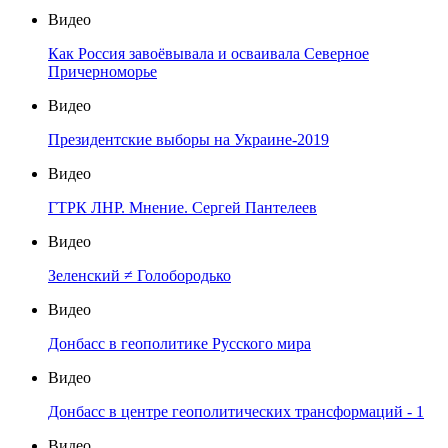
Видео
Как Россия завоёвывала и осваивала Северное
Причерноморье
Видео
Президентские выборы на Украине-2019
Видео
ГТРК ЛНР. Мнение. Сергей Пантелеев
Видео
Зеленский ≠ Голобородько
Видео
Донбасс в геополитике Русского мира
Видео
Донбасс в центре геополитических трансформаций - 1
Видео