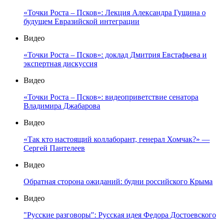
«Точки Роста – Псков»: Лекция Александра Гущина о
будущем Евразийской интеграции
Видео
«Точки Роста – Псков»: доклад Дмитрия Евстафьева и
экспертная дискуссия
Видео
«Точки Роста – Псков»: видеоприветствие сенатора
Владимира Джабарова
Видео
«Так кто настоящий коллаборант, генерал Хомчак?» —
Сергей Пантелеев
Видео
Обратная сторона ожиданий: будни российского Крыма
Видео
"Русские разговоры": Русская идея Федора Достоевского