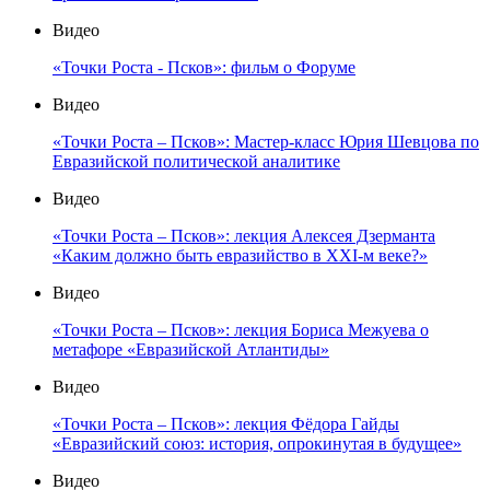
Видео
«Точки Роста - Псков»: фильм о Форуме
Видео
«Точки Роста – Псков»: Мастер-класс Юрия Шевцова по
Евразийской политической аналитике
Видео
«Точки Роста – Псков»: лекция Алексея Дзерманта
«Каким должно быть евразийство в XXI-м веке?»
Видео
«Точки Роста – Псков»: лекция Бориса Межуева о
метафоре «Евразийской Атлантиды»
Видео
«Точки Роста – Псков»: лекция Фёдора Гайды
«Евразийский союз: история, опрокинутая в будущее»
Видео