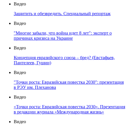
Видео
Защитить и обезвредить. Специальный репортаж
Видео
"Многие забыли, что война идет 8 лет": эксперт о
причинах кризиса на Украине
Видео
Концепция евразийского союза – бред? (Евстафьев,
Пантелеев, Гущин)
Видео
"Точки роста: Евразийская повестка 2030": презентация
в РЭУ им. Плеханова
Видео
«Точки роста: Евразийская повестка 2030». Презентация
в редакции журнала «Международная жизнь»
Видео