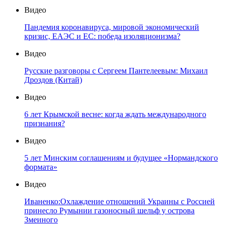
Видео
Пандемия коронавируса, мировой экономический
кризис, ЕАЭС и ЕС: победа изоляционизма?
Видео
Русские разговоры с Сергеем Пантелеевым: Михаил
Дроздов (Китай)
Видео
6 лет Крымской весне: когда ждать международного
признания?
Видео
5 лет Минским соглашениям и будущее «Нормандского
формата»
Видео
Иваненко:Охлаждение отношений Украины с Россией
принесло Румынии газоносный шельф у острова
Змеиного