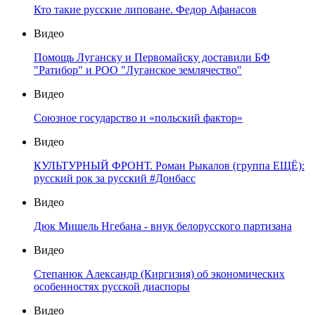
Кто такие русские липоване. Федор Афанасов
Видео
Помощь Луганску и Первомайску доставили БФ
"Ратибор" и РОО "Луганское землячество"
Видео
Союзное государство и «польский фактор»
Видео
КУЛЬТУРНЫЙ ФРОНТ. Роман Рыкалов (группа ЕЩЁ):
русский рок за русский #Донбасс
Видео
Дюк Мишель Нгебана - внук белорусского партизана
Видео
Степанюк Александр (Киргизия) об экономических
особенностях русской диаспоры
Видео