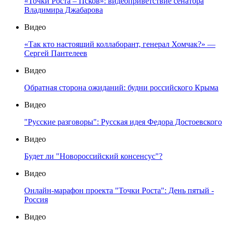
«Точки Роста – Псков»: видеоприветствие сенатора
Владимира Джабарова
Видео
«Так кто настоящий коллаборант, генерал Хомчак?» —
Сергей Пантелеев
Видео
Обратная сторона ожиданий: будни российского Крыма
Видео
"Русские разговоры": Русская идея Федора Достоевского
Видео
Будет ли "Новороссийский консенсус"?
Видео
Онлайн-марафон проекта "Точки Роста": День пятый -
Россия
Видео