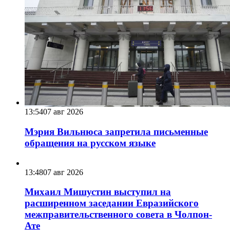
13:54
07 авг 2026
Мэрия Вильнюса запретила письменные
обращения на русском языке
13:48
07 авг 2026
Михаил Мишустин выступил на
расширенном заседании Евразийского
межправительственного совета в Чолпон-
Ате