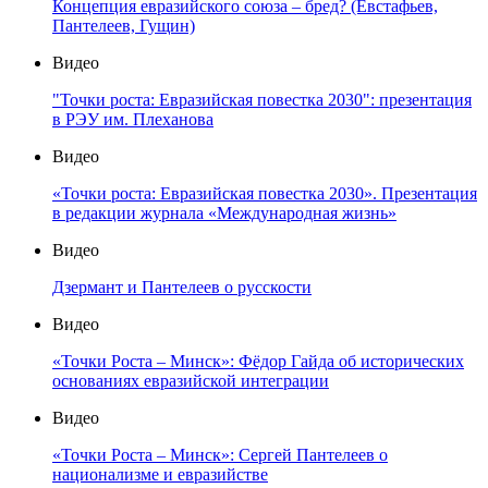
Концепция евразийского союза – бред? (Евстафьев,
Пантелеев, Гущин)
Видео
"Точки роста: Евразийская повестка 2030": презентация
в РЭУ им. Плеханова
Видео
«Точки роста: Евразийская повестка 2030». Презентация
в редакции журнала «Международная жизнь»
Видео
Дзермант и Пантелеев о русскости
Видео
«Точки Роста – Минск»: Фёдор Гайда об исторических
основаниях евразийской интеграции
Видео
«Точки Роста – Минск»: Сергей Пантелеев о
национализме и евразийстве