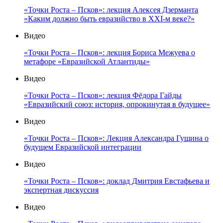
«Точки Роста – Псков»: лекция Алексея Дзерманта
«Каким должно быть евразийство в XXI-м веке?»
Видео
«Точки Роста – Псков»: лекция Бориса Межуева о
метафоре «Евразийской Атлантиды»
Видео
«Точки Роста – Псков»: лекция Фёдора Гайды
«Евразийский союз: история, опрокинутая в будущее»
Видео
«Точки Роста – Псков»: Лекция Александра Гущина о
будущем Евразийской интеграции
Видео
«Точки Роста – Псков»: доклад Дмитрия Евстафьева и
экспертная дискуссия
Видео