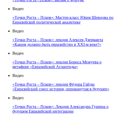
Видео
«Точки Роста – Псков»: Мастер-класс Юрия Шевцова по
Евразийской политической аналитике
Видео
«Точки Роста – Псков»: лекция Алексея Дзерманта
«Каким должно быть евразийство в XXI-м веке?»
Видео
«Точки Роста – Псков»: лекция Бориса Межуева о
метафоре «Евразийской Атлантиды»
Видео
«Точки Роста – Псков»: лекция Фёдора Гайды
«Евразийский союз: история, опрокинутая в будущее»
Видео
«Точки Роста – Псков»: Лекция Александра Гущина о
будущем Евразийской интеграции