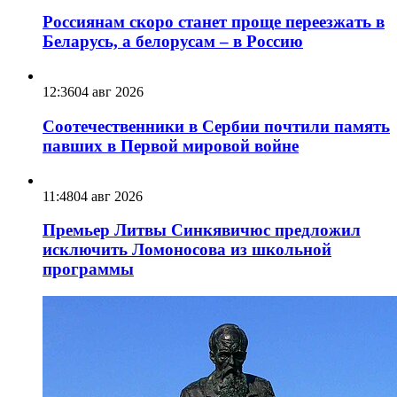
Россиянам скоро станет проще переезжать в
Беларусь, а белорусам – в Россию
12:36
04 авг 2026
Соотечественники в Сербии почтили память
павших в Первой мировой войне
11:48
04 авг 2026
Премьер Литвы Синкявичюс предложил
исключить Ломоносова из школьной
программы