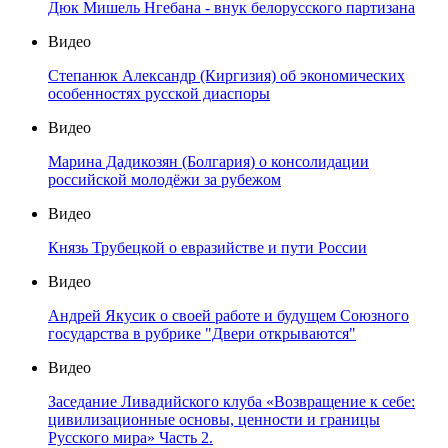
Дюк Мишель Нгебана - внук белорусского партизана
Видео
Степанюк Александр (Киргизия) об экономических
особенностях русской диаспоры
Видео
Марина Дадикозян (Болгария) о консолидации
российской молодёжи за рубежом
Видео
Князь Трубецкой о евразийстве и пути России
Видео
Андрей Якусик о своей работе и будущем Союзного
государства в рубрике "Двери открываются"
Видео
Заседание Ливадийского клуба «Возвращение к себе:
цивилизационные основы, ценности и границы
Русского мира» Часть 2.