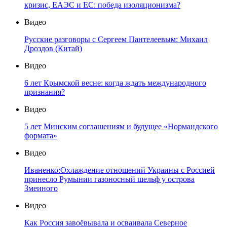
кризис, ЕАЭС и ЕС: победа изоляционизма?
Видео
Русские разговоры с Сергеем Пантелеевым: Михаил
Дроздов (Китай)
Видео
6 лет Крымской весне: когда ждать международного
признания?
Видео
5 лет Минским соглашениям и будущее «Нормандского
формата»
Видео
Иваненко:Охлаждение отношений Украины с Россией
принесло Румынии газоносный шельф у острова
Змеиного
Видео
Как Россия завоёвывала и осваивала Северное