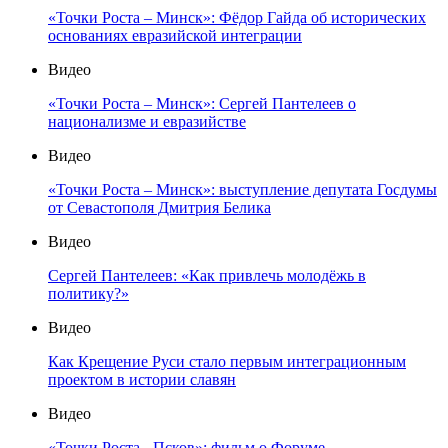
«Точки Роста – Минск»: Фёдор Гайда об исторических
основаниях евразийской интеграции
Видео
«Точки Роста – Минск»: Сергей Пантелеев о
национализме и евразийстве
Видео
«Точки Роста – Минск»: выступление депутата Госдумы
от Севастополя Дмитрия Белика
Видео
Сергей Пантелеев: «Как привлечь молодёжь в
политику?»
Видео
Как Крещение Руси стало первым интеграционным
проектом в истории славян
Видео
«Точки Роста - Псков»: фильм о Форуме