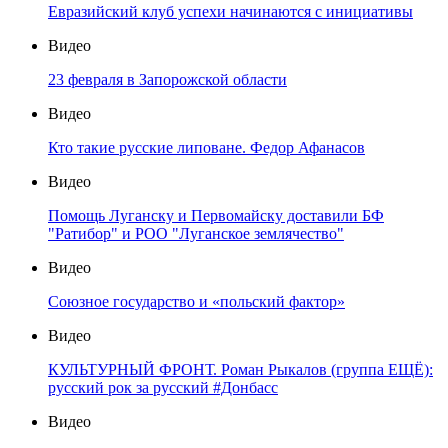
Евразийский клуб успехи начинаются с инициативы
Видео
23 февраля в Запорожской области
Видео
Кто такие русские липоване. Федор Афанасов
Видео
Помощь Луганску и Первомайску доставили БФ
"Ратибор" и РОО "Луганское землячество"
Видео
Союзное государство и «польский фактор»
Видео
КУЛЬТУРНЫЙ ФРОНТ. Роман Рыкалов (группа ЕЩЁ):
русский рок за русский #Донбасс
Видео