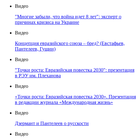
Видео
"Многие забыли, что война идет 8 лет": эксперт о
причинах кризиса на Украине
Видео
Концепция евразийского союза – бред? (Евстафьев,
Пантелеев, Гущин)
Видео
"Точки роста: Евразийская повестка 2030": презентация
в РЭУ им. Плеханова
Видео
«Точки роста: Евразийская повестка 2030». Презентация
в редакции журнала «Международная жизнь»
Видео
Дзермант и Пантелеев о русскости
Видео