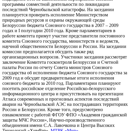
программы совместной деятельности по ликвидации
последствий Чернобыльской катастрофы. На заседании
планируется проверить исполнение Министерством
природных ресурсов и охраны окружающей среды
Белоруссии бюджета Союзного государства в 2007 – 2009
годах и I полугодии 2010 года. Кроме парламентариев в
работе комитета примут участие представители постоянного
комитета Союзного государства, министерств и ведомств,
научной общественности Белоруссии и России. На заседании
комиссии предполагается обсудить также ряд
организационных вопросов. Участники заседания рассмотрят
заключение Комитета госконтроля Белоруссии и Счетной
палаты России по отчету Совета министров Союзного
государства об исполнении бюджета Союзного государства за
2009 год и обсудят предварительные итоги исполнения
союзного бюджета за 2010 год. Парламентарии планируют
посетить российское отделение Российско-белорусского
информационного центра и присутствовать на презентации
Атласа современных и прогнозных аспектов последствий
аварии на Чернобыльской АЭС на пострадавших территориях
России и Белоруссии. Кроме того, предусмотрено
ознакомление с работой ФГОУ ФПО «Академия гражданской
защиты МЧС России», Научно-производственного
объединения имени С.А. Лавочкина и Центра Высоких
Технологий «ХимРар».
МТРК «Мир»