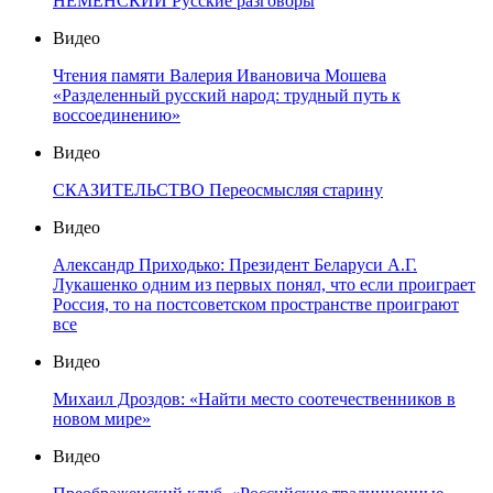
НЕМЕНСКИЙ Русские разговоры
Видео
Чтения памяти Валерия Ивановича Мошева
«Разделенный русский народ: трудный путь к
воссоединению»
Видео
СКАЗИТЕЛЬСТВО Переосмысляя старину
Видео
Александр Приходько: Президент Беларуси А.Г.
Лукашенко одним из первых понял, что если проиграет
Россия, то на постсоветском пространстве проиграют
все
Видео
Михаил Дроздов: «Найти место соотечественников в
новом мире»
Видео