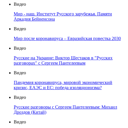
Видео
Мир - наш. Институт Русского зарубежья. Памяти
Аркадия Бейненсона
Видео
Мир после коронавируса – Евразийская повестка 2030
Видео
Русские на Украине: Виктор Шестаков в "Русских
разговорах" с Сергеем Пантелеевым
Видео
Пандемия коронавируса, мировой экономический
кризис, ЕАЭС и ЕС: победа изоляционизма?
Видео
Русские разговоры с Сергеем Пантелеевым: Михаил
Дроздов (Китай)
Видео