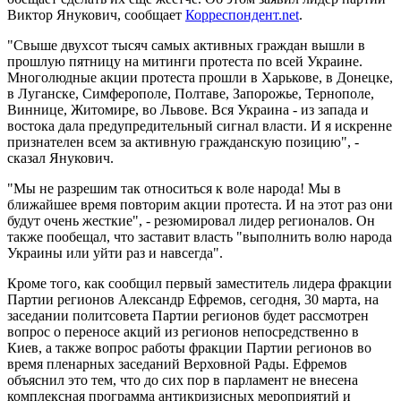
Виктор Янукович, сообщает
Корреспондент.net
.
"Свыше двухсот тысяч самых активных граждан вышли в
прошлую пятницу на митинги протеста по всей Украине.
Многолюдные акции протеста прошли в Харькове, в Донецке,
в Луганске, Симферополе, Полтаве, Запорожье, Тернополе,
Виннице, Житомире, во Львове. Вся Украина - из запада и
востока дала предупредительный сигнал власти. И я искренне
признателен всем за активную гражданскую позицию", -
сказал Янукович.
"Мы не разрешим так относиться к воле народа! Мы в
ближайшее время повторим акции протеста. И на этот раз они
будут очень жесткие", - резюмировал лидер регионалов. Он
также пообещал, что заставит власть "выполнить волю народа
Украины или уйти раз и навсегда".
Кроме того, как сообщил первый заместитель лидера фракции
Партии регионов Александр Ефремов, сегодня, 30 марта, на
заседании политсовета Партии регионов будет рассмотрен
вопрос о переносе акций из регионов непосредственно в
Киев, а также вопрос работы фракции Партии регионов во
время пленарных заседаний Верховной Рады. Ефремов
объяснил это тем, что до сих пор в парламент не внесена
комплексная программа антикризисных мероприятий и