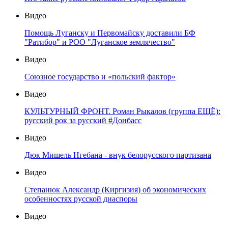
Видео
Помощь Луганску и Первомайску доставили БФ
"Ратибор" и РОО "Луганское землячество"
Видео
Союзное государство и «польский фактор»
Видео
КУЛЬТУРНЫЙ ФРОНТ. Роман Рыкалов (группа ЕЩЁ):
русский рок за русский #Донбасс
Видео
Дюк Мишель Нгебана - внук белорусского партизана
Видео
Степанюк Александр (Киргизия) об экономических
особенностях русской диаспоры
Видео