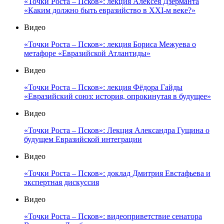
«Точки Роста – Псков»: лекция Алексея Дзерманта
«Каким должно быть евразийство в XXI-м веке?»
Видео
«Точки Роста – Псков»: лекция Бориса Межуева о
метафоре «Евразийской Атлантиды»
Видео
«Точки Роста – Псков»: лекция Фёдора Гайды
«Евразийский союз: история, опрокинутая в будущее»
Видео
«Точки Роста – Псков»: Лекция Александра Гущина о
будущем Евразийской интеграции
Видео
«Точки Роста – Псков»: доклад Дмитрия Евстафьева и
экспертная дискуссия
Видео
«Точки Роста – Псков»: видеоприветствие сенатора