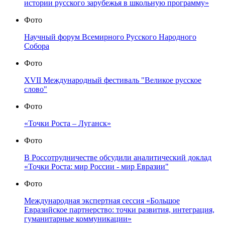
истории русского зарубежья в школьную программу»
Фото
Научный форум Всемирного Русского Народного
Собора
Фото
XVII Международный фестиваль "Великое русское
слово"
Фото
«Точки Роста – Луганск»
Фото
В Россотрудничестве обсудили аналитический доклад
«Точки Роста: мир России - мир Евразии"
Фото
Международная экспертная сессия «Большое
Евразийское партнерство: точки развития, интеграция,
гуманитарные коммуникации»