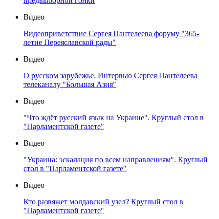
предвыборной гонки
Видео
Видеоприветствие Сергея Пантелеева форуму "365-
летие Переяславской рады"
Видео
О русском зарубежье. Интервью Сергея Пантелеева
телеканалу "Большая Азия"
Видео
"Что ждёт русский язык на Украине". Круглый стол в
"Парламентской газете"
Видео
"Украина: эскалация по всем направлениям". Круглый
стол в "Парламентской газете"
Видео
Кто развяжет молдавский узел? Круглый стол в
"Парламентской газете"