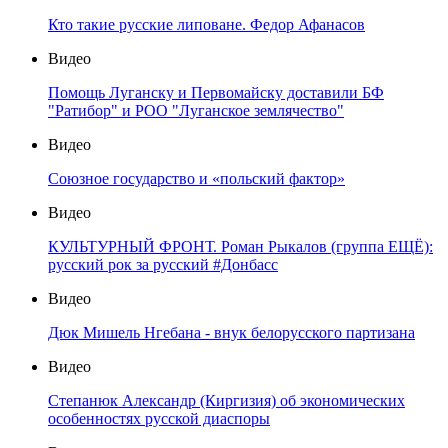
Кто такие русские липоване. Федор Афанасов
Видео
Помощь Луганску и Первомайску доставили БФ
"Ратибор" и РОО "Луганское землячество"
Видео
Союзное государство и «польский фактор»
Видео
КУЛЬТУРНЫЙ ФРОНТ. Роман Рыкалов (группа ЕЩЁ):
русский рок за русский #Донбасс
Видео
Дюк Мишель Нгебана - внук белорусского партизана
Видео
Степанюк Александр (Киргизия) об экономических
особенностях русской диаспоры