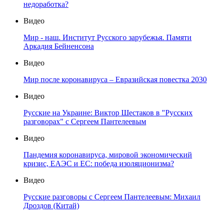
недоработка?
Видео
Мир - наш. Институт Русского зарубежья. Памяти
Аркадия Бейненсона
Видео
Мир после коронавируса – Евразийская повестка 2030
Видео
Русские на Украине: Виктор Шестаков в "Русских
разговорах" с Сергеем Пантелеевым
Видео
Пандемия коронавируса, мировой экономический
кризис, ЕАЭС и ЕС: победа изоляционизма?
Видео
Русские разговоры с Сергеем Пантелеевым: Михаил
Дроздов (Китай)