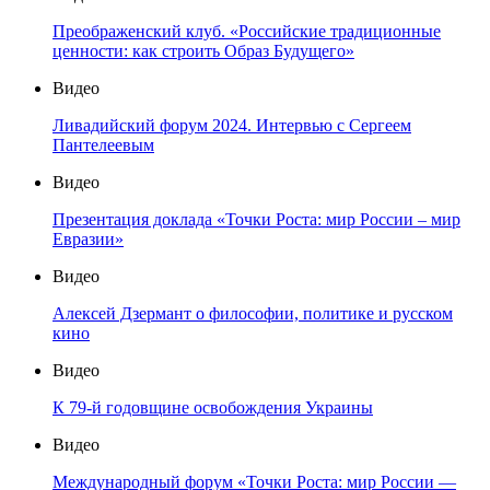
Преображенский клуб. «Российские традиционные
ценности: как строить Образ Будущего»
Видео
Ливадийский форум 2024. Интервью с Сергеем
Пантелеевым
Видео
Презентация доклада «Точки Роста: мир России – мир
Евразии»
Видео
Алексей Дзермант о философии, политике и русском
кино
Видео
К 79-й годовщине освобождения Украины
Видео
Международный форум «Точки Роста: мир России —