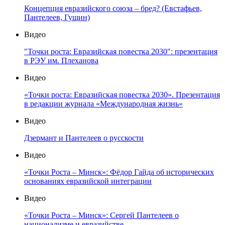
Концепция евразийского союза – бред? (Евстафьев,
Пантелеев, Гущин)
Видео
"Точки роста: Евразийская повестка 2030": презентация
в РЭУ им. Плеханова
Видео
«Точки роста: Евразийская повестка 2030». Презентация
в редакции журнала «Международная жизнь»
Видео
Дзермант и Пантелеев о русскости
Видео
«Точки Роста – Минск»: Фёдор Гайда об исторических
основаниях евразийской интеграции
Видео
«Точки Роста – Минск»: Сергей Пантелеев о
национализме и евразийстве